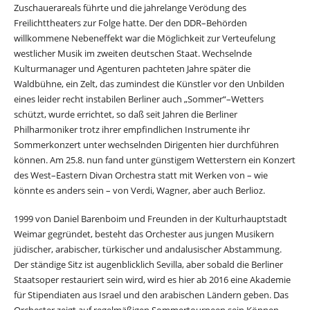
Zuschauerareals führte und die jahrelange Verödung des
Freilichttheaters zur Folge hatte. Der den DDR–Behörden
willkommene Nebeneffekt war die Möglichkeit zur Verteufelung
westlicher Musik im zweiten deutschen Staat. Wechselnde
Kulturmanager und Agenturen pachteten Jahre später die
Waldbühne, ein Zelt, das zumindest die Künstler vor den Unbilden
eines leider recht instabilen Berliner auch „Sommer“–Wetters
schützt, wurde errichtet, so daß seit Jahren die Berliner
Philharmoniker trotz ihrer empfindlichen Instrumente ihr
Sommerkonzert unter wechselnden Dirigenten hier durchführen
können. Am 25.8. nun fand unter günstigem Wetterstern ein Konzert
des West–Eastern Divan Orchestra statt mit Werken von – wie
könnte es anders sein – von Verdi, Wagner, aber auch Berlioz.
1999 von Daniel Barenboim und Freunden in der Kulturhauptstadt
Weimar gegründet, besteht das Orchester aus jungen Musikern
jüdischer, arabischer, türkischer und andalusischer Abstammung.
Der ständige Sitz ist augenblicklich Sevilla, aber sobald die Berliner
Staatsoper restauriert sein wird, wird es hier ab 2016 eine Akademie
für Stipendiaten aus Israel und den arabischen Ländern geben. Das
Orchester zeigt auf regelmäßigen Sommertourneen sein Können,