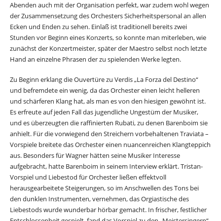
Abenden auch mit der Organisation perfekt, war zudem wohl wegen
der Zusammensetzung des Orchesters Sicherheitspersonal an allen
Ecken und Enden zu sehen. Einlaß ist traditionell bereits zwei
Stunden vor Beginn eines Konzerts, so konnte man miterleben, wie
zunächst der Konzertmeister, später der Maestro selbst noch letzte
Hand an einzelne Phrasen der zu spielenden Werke legten.
Zu Beginn erklang die Ouvertüre zu Verdis „La Forza del Destino“
und befremdete ein wenig, da das Orchester einen leicht helleren
und schärferen Klang hat, als man es von den hiesigen gewöhnt ist.
Es erfreute auf jeden Fall das jugendliche Ungestüm der Musiker,
und es überzeugten die raffinierten Rubati, zu denen Barenboim sie
anhielt. Für die vorwiegend den Streichern vorbehaltenen Traviata –
Vorspiele breitete das Orchester einen nuancenreichen Klangteppich
aus. Besonders für Wagner hätten seine Musiker Interesse
aufgebracht, hatte Barenboim in seinem Interview erklärt. Tristan-
Vorspiel und Liebestod für Orchester ließen effektvoll
herausgearbeitete Steigerungen, so im Anschwellen des Tons bei
den dunklen Instrumenten, vernehmen, das Orgiastische des
Liebestods wurde wunderbar hörbar gemacht. In frischer, festlicher
Entschlossenheit gespielt, fand das Vorspiel zu den „Meistersingern“