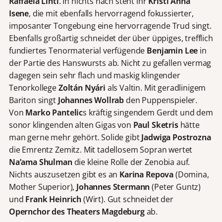
Raffaela Lintl
. In nichts nach steht ihr
Kristi Anna
Isene
, die mit ebenfalls hervorragend fokussierter,
imposanter Tongebung eine hervorragende Trud singt.
Ebenfalls großartig schneidet der über üppiges, trefflich
fundiertes Tenormaterial verfügende
Benjamin Lee
in
der Partie des Hanswursts ab. Nicht zu gefallen vermag
dagegen sein sehr flach und maskig klingender
Tenorkollege
Zoltán Nyári
als Valtin. Mit geradlinigem
Bariton singt
Johannes Wollrab
den Puppenspieler.
Von
Marko Pantelic
s kräftig singendem Gerdt und dem
sonor klingenden alten Gigas von
Paul Sketris
hätte
man gerne mehr gehört. Solide gibt
Jadwiga Postrozna
die Emrentz Zemitz. Mit tadellosem Sopran wertet
Na’ama Shulman
die kleine Rolle der Zenobia auf.
Nichts auszusetzen gibt es an
Karina Repova
(Domina,
Mother Superior),
Johannes Stermann
(Peter Guntz)
und
Frank Heinrich
(Wirt). Gut schneidet der
Opernchor des Theaters Magdeburg
ab.