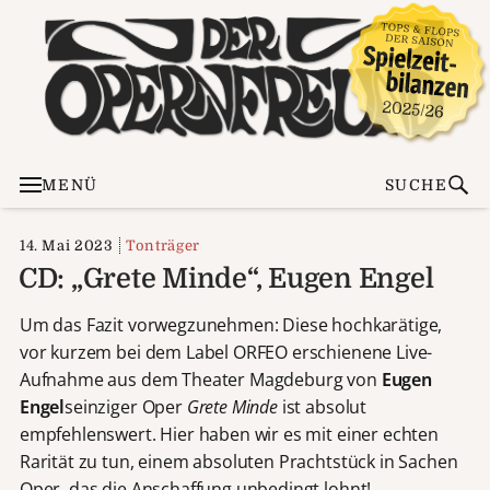
MENÜ
SUCHE
14. Mai 2023
Tonträger
CD: „Grete Minde“, Eugen Engel
Um das Fazit vorwegzunehmen: Diese hochkarätige,
vor kurzem bei dem Label ORFEO erschienene Live-
Aufnahme aus dem Theater Magdeburg von
Eugen
Engel
seinziger Oper
Grete Minde
ist absolut
empfehlenswert. Hier haben wir es mit einer echten
Rarität zu tun, einem absoluten Prachtstück in Sachen
Oper, das die Anschaffung unbedingt lohnt!