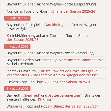
Bayreuth:
„
Rienzi
“
, Richard Wagner (dritte Besprechung)
Nürnberg: Tops und Flops –
„
Bilanz der Saison 2025/26
“
5. August 2026
Bayreuther Festspiele:
„
Das Rheingold
“
, Richard Wagner
(zweiter Zyklus)
Krefeld/Mönchengladbach: Tops und Flops –
„
Bilanz
der Saison 2025/26
“
4. August 2026
Bayreuth:
„
Rienzi
“
, Richard Wagner (zweite Vorstellung)
Bayreuth: Gedenkveranstaltung
„
Verstummte Stimmen
“
mit
Michel Friedman
Pionteks Bayreuth:
„
Christa Pawlofsky: Bayreuths große
Verpflichtung - Die Festspielzeit im Spiegel der Presse
“
Gießen: Tops und Flops –
„
Bilanz der Saison 2025/26
“
3. August 2026
Bayreuth:
„
Siegfried
“
und
„
Götterdämmerung
“
– Bilanz der
zweiten Hälfte des
„
KI-Rings
“
Wuppertal: Tops und Flops –
„
Bilanz der Saison 2025/26
“