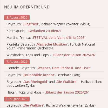
NEU IM OPERNFREUND
8. August 2026
Bayreuth:
„
Siegfried
“
, Richard Wagner (zweiter Zyklus)
Kontrapunkt:
„
Gedanken zu Rienzi
“
Martina Franca:
„
FESTIVAL della Valle d’Itria 2026
“
Pionteks Bayreuth
„
Magische Musiken
“
, Turkish National
Youth Philharmonic Orchestra
Wiesbaden: Tops und Flops –
„
Bilanz der Saison 2025/26
“
7. August 2026
Pionteks Bayreuth:
„
Wagner, Dom Pedro II. und Liszt
“
Bayreuth:
„
Brünnhilde brennt
“
, Bernhard Lang
Bayreuth:
„
Das Rheingold
“
und
„
Die Walküre
“
– Halbzeitbilanz
des zweiten Zyklus
Hagen: Tops und Flops –
„
Bilanz der Saison 2025/26
“
6. August 2026
Bayreuth:
„
Die Walküre
“
, Richard Wagner (zweiter Zyklus)