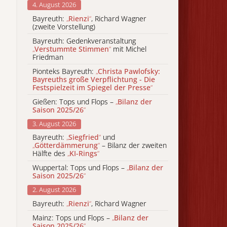
4. August 2026
Bayreuth:
„
Rienzi
“
, Richard Wagner
(zweite Vorstellung)
Bayreuth: Gedenkveranstaltung
„
Verstummte Stimmen
“
mit Michel
Friedman
Pionteks Bayreuth:
„
Christa Pawlofsky:
Bayreuths große Verpflichtung - Die
Festspielzeit im Spiegel der Presse
“
Gießen: Tops und Flops –
„
Bilanz der
Saison 2025/26
“
3. August 2026
Bayreuth:
„
Siegfried
“
und
„
Götterdämmerung
“
– Bilanz der zweiten
Hälfte des
„
KI-Rings
“
Wuppertal: Tops und Flops –
„
Bilanz der
Saison 2025/26
“
2. August 2026
Bayreuth:
„
Rienzi
“
, Richard Wagner
Mainz: Tops und Flops –
„
Bilanz der
Saison 2025/26
“