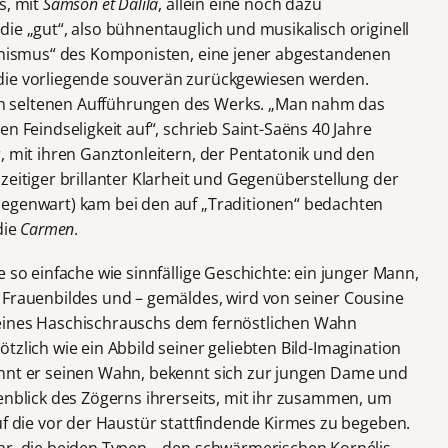
s, mit
Samson et Dalila
, allein eine noch dazu
ie „gut“, also bühnentauglich und musikalisch originell
demismus“ des Komponisten, eine jener abgestandenen
die vorliegende souverän zurückgewiesen werden.
h seltenen Aufführungen des Werks. „Man nahm das
n Feindseligkeit auf“, schrieb Saint-Saëns 40 Jahre
, mit ihren Ganztonleitern, der Pentatonik und den
zeitiger brillanter Klarheit und Gegenüberstellung der
Gegenwart) kam bei den auf „Traditionen“ bedachten
die
Carmen
.
e so einfache wie sinnfällige Geschichte: ein junger Mann,
 Frauenbildes und – gemäldes, wird von seiner Cousine
lfe eines Haschischrauschs dem fernöstlichen Wahn
tzlich wie ein Abbild seiner geliebten Bild-Imagination
ennt er seinen Wahn, bekennt sich zur jungen Dame und
enblick des Zögerns ihrerseits, mit ihr zusammen, um
uf die vor der Haustür stattfindende Kirmes zu begeben.