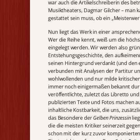
war auch die Artikelschreiberin des bet
Musiktheaters, Dagmar Gilcher – man k
gestattet sein muss, ob ein „Meisterwerk
Nun liegt das Werk in einer anspreche
Wer die Reihe kennt, weiß um die höchst
eingelegt werden. Wir werden also grün
Entstehungsgeschichte, den aufkeimen
seinen Hintergrund verdankt (und den e
verbunden mit Analysen der Partitur und
wohlwollenden und nur milde kritischen
immer noch einigermaßen bekannt dur
veröffentlichte, zuletzt das Libretto un
publizierten Texte und Fotos machen aus
inhaltliche Kostbarkeit, die uns, zusätz
das Besondere der
Gelben Prinzessin
lie
die die meisten Kritiker seinerzeit gegen
schon mit der kurz zuvor komponierte