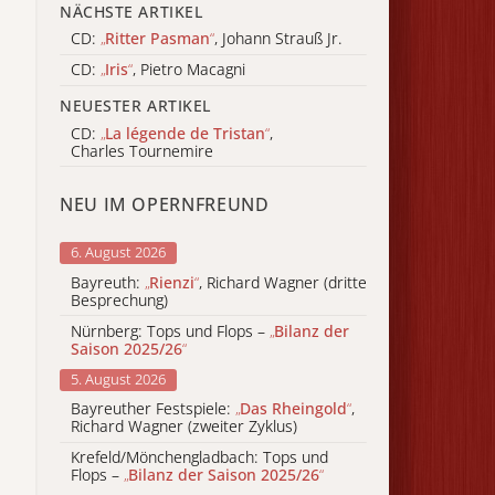
NÄCHSTE ARTIKEL
CD:
„
Ritter Pasman
“
, Johann Strauß Jr.
CD:
„
Iris
“
, Pietro Macagni
NEUESTER ARTIKEL
CD:
„
La légende de Tristan
“
,
Charles Tournemire
NEU IM OPERNFREUND
6. August 2026
Bayreuth:
„
Rienzi
“
, Richard Wagner (dritte
Besprechung)
Nürnberg: Tops und Flops –
„
Bilanz der
Saison 2025/26
“
5. August 2026
Bayreuther Festspiele:
„
Das Rheingold
“
,
Richard Wagner (zweiter Zyklus)
Krefeld/Mönchengladbach: Tops und
Flops –
„
Bilanz der Saison 2025/26
“