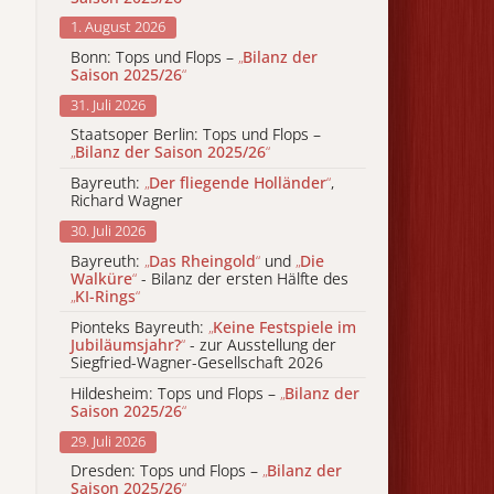
1. August 2026
Bonn: Tops und Flops –
„
Bilanz der
Saison 2025/26
“
31. Juli 2026
Staatsoper Berlin: Tops und Flops –
„
Bilanz der Saison 2025/26
“
Bayreuth:
„
Der fliegende Holländer
“
,
Richard Wagner
30. Juli 2026
Bayreuth:
„
Das Rheingold
“
und
„
Die
Walküre
“
- Bilanz der ersten Hälfte des
„
KI-Rings
“
Pionteks Bayreuth:
„
Keine Festspiele im
Jubiläumsjahr?
“
- zur Ausstellung der
Siegfried-Wagner-Gesellschaft 2026
Hildesheim: Tops und Flops –
„
Bilanz der
Saison 2025/26
“
29. Juli 2026
Dresden: Tops und Flops –
„
Bilanz der
Saison 2025/26
“