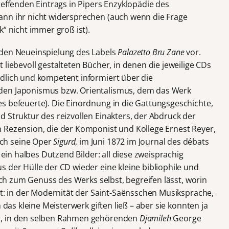
reffenden Eintrags in Pipers Enzyklopädie des
ann ihr nicht widersprechen (auch wenn die Frage
“ nicht immer groß ist).
nden Neueinspielung des Labels
Palazetto Bru Zane
vor.
 liebevoll gestalteten Bücher, in denen die jeweilige CDs
dlich und kompetent informiert über die
den Japonismus bzw. Orientalismus, dem das Werk
s befeuerte). Die Einordnung in die Gattungsgeschichte,
 Struktur des reizvollen Einakters, der Abdruck der
 Rezension, die der Komponist und Kollege Ernest Reyer,
ch seine Oper
Sigurd
, im Juni 1872 im Journal des débats
d ein halbes Dutzend Bilder: all diese zweisprachig
 der Hülle der CD wieder eine kleine bibliophile und
lich zum Genuss des Werks selbst, begreifen lässt, worin
gt: in der Modernität der Saint-Saënsschen Musiksprache,
 das kleine Meisterwerk giften ließ – aber sie konnten ja
n, in den selben Rahmen gehörenden
Djamileh
George