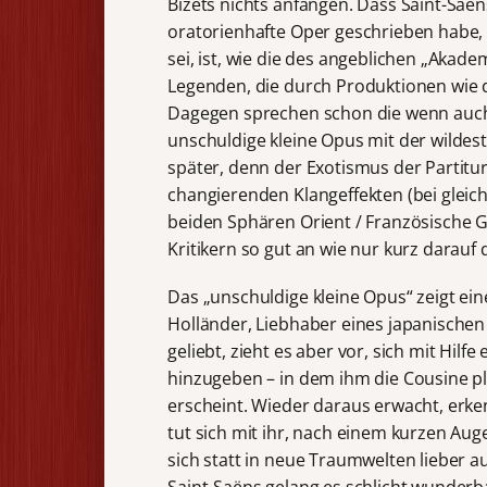
Bizets nichts anfangen. Dass Saint-Saën
oratorienhafte Oper geschrieben habe, d
sei, ist, wie die des angeblichen „Aka
Legenden, die durch Produktionen wie 
Dagegen sprechen schon die wenn auc
unschuldige kleine Opus mit der wildeste
später, denn der Exotismus der Partitur
changierenden Klangeffekten (bei gleich
beiden Sphären Orient / Französische 
Kritikern so gut an wie nur kurz darauf 
Das „unschuldige kleine Opus“ zeigt ein
Holländer, Liebhaber eines japanischen
geliebt, zieht es aber vor, sich mit Hi
hinzugeben – in dem ihm die Cousine plö
erscheint. Wieder daraus erwacht, erk
tut sich mit ihr, nach einem kurzen Aug
sich statt in neue Traumwelten lieber a