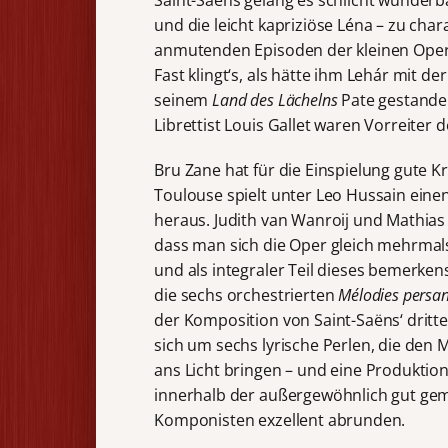
Saint-Saëns gelang es schlicht wunderb
und die leicht kapriziöse Léna – zu cha
anmutenden Episoden der kleinen Oper
Fast klingt‘s, als hätte ihm Lehár mit 
seinem
Land des Lächelns
Pate gestanden
Librettist Louis Gallet waren Vorreiter 
Bru Zane hat für die Einspielung gute K
Toulouse spielt unter Leo Hussain ein
heraus. Judith van Wanroij und Mathias 
dass man sich die Oper gleich mehrmal
und als integraler Teil dieses bemerke
die sechs orchestrierten
Mélodies persa
der Komposition von Saint-Saëns‘ dritte
sich um sechs lyrische Perlen, die den M
ans Licht bringen – und eine Produktio
innerhalb der außergewöhnlich gut gem
Komponisten exzellent abrunden.