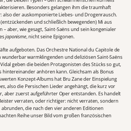
ar, die beiden Typen – den schwärmerischen Kornélis
rakterisieren. Besonders gelangen ihm die traumhaft
: also der auskomponierte Liebes- und Drogenrausch.
der (entzückenden und schließlich bewegenden) Mi aus
 – aber, wie gesagt, Saint-Saëns und sein kongenialer
des
japonisme
, nicht seine Epigonen.
räfte aufgeboten. Das Orchestre National du Capitole de
en wunderbar warmklingenden und deliziösen Saint-Saëns
Vidal geben die beiden Protagonisten des Stücks so gut,
s hintereinander anhören kann. Gleichsam als Bonus
nswerten Konzept-Albums hat Bru Zane der Einspielung
nes
, also die Persischen Lieder angehängt, die kurz vor
r, aber zuerst aufgeführter Oper entstanden. Es handelt
eister verraten, oder richtiger: nicht verraten, sondern
n abrunden, die nach den vier anderen Editionen
achten Reihe unser Bild vom großen französischen