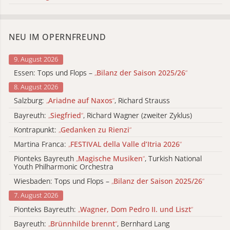
NEU IM OPERNFREUND
9. August 2026
Essen: Tops und Flops –
„
Bilanz der Saison 2025/26
“
8. August 2026
Salzburg:
„
Ariadne auf Naxos
“
, Richard Strauss
Bayreuth:
„
Siegfried
“
, Richard Wagner (zweiter Zyklus)
Kontrapunkt:
„
Gedanken zu Rienzi
“
Martina Franca:
„
FESTIVAL della Valle d’Itria 2026
“
Pionteks Bayreuth
„
Magische Musiken
“
, Turkish National
Youth Philharmonic Orchestra
Wiesbaden: Tops und Flops –
„
Bilanz der Saison 2025/26
“
7. August 2026
Pionteks Bayreuth:
„
Wagner, Dom Pedro II. und Liszt
“
Bayreuth:
„
Brünnhilde brennt
“
, Bernhard Lang