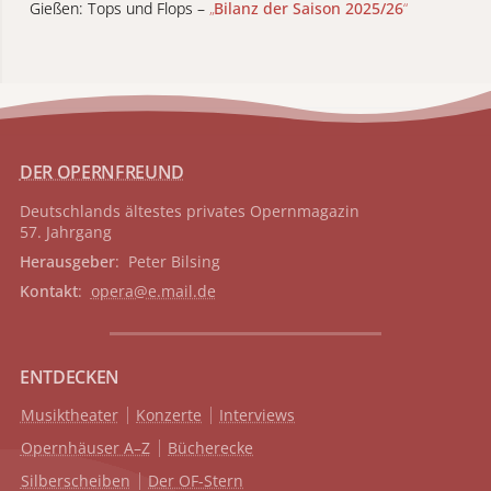
Gießen: Tops und Flops –
„
Bilanz der Saison 2025/26
“
DER OPERNFREUND
Deutschlands ältestes privates
Opernmagazin
57. Jahrgang
Herausgeber
: Peter Bilsing
Kontakt
:
opera@e.mail.de
ENTDECKEN
Musiktheater
Konzerte
Interviews
Opernhäuser A–Z
Bücherecke
Silberscheiben
Der OF-Stern