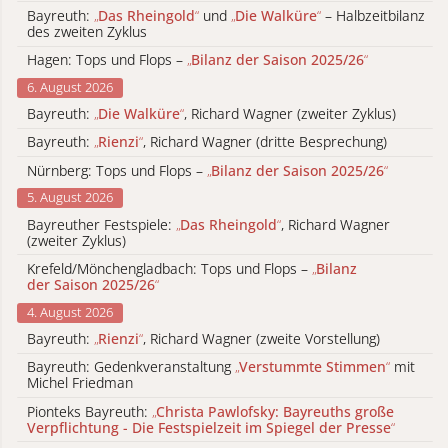
Bayreuth:
„
Das Rheingold
“
und
„
Die Walküre
“
– Halbzeitbilanz
des zweiten Zyklus
Hagen: Tops und Flops –
„
Bilanz der Saison 2025/26
“
6. August 2026
Bayreuth:
„
Die Walküre
“
, Richard Wagner (zweiter Zyklus)
Bayreuth:
„
Rienzi
“
, Richard Wagner (dritte Besprechung)
Nürnberg: Tops und Flops –
„
Bilanz der Saison 2025/26
“
5. August 2026
Bayreuther Festspiele:
„
Das Rheingold
“
, Richard Wagner
(zweiter Zyklus)
Krefeld/Mönchengladbach: Tops und Flops –
„
Bilanz
der Saison 2025/26
“
4. August 2026
Bayreuth:
„
Rienzi
“
, Richard Wagner (zweite Vorstellung)
Bayreuth: Gedenkveranstaltung
„
Verstummte Stimmen
“
mit
Michel Friedman
Pionteks Bayreuth:
„
Christa Pawlofsky: Bayreuths große
Verpflichtung - Die Festspielzeit im Spiegel der Presse
“