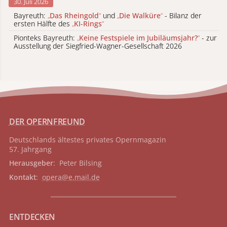
30. Juli 2026
Bayreuth:
„
Das Rheingold
“
und
„
Die Walküre
“
- Bilanz der
ersten Hälfte des
„
KI-Rings
“
Pionteks Bayreuth:
„
Keine Festspiele im Jubiläumsjahr?
“
- zur
Ausstellung der Siegfried-Wagner-Gesellschaft 2026
DER OPERNFREUND
Deutschlands ältestes privates
Opernmagazin
57. Jahrgang
Herausgeber
: Peter Bilsing
Kontakt
:
opera@e.mail.de
ENTDECKEN