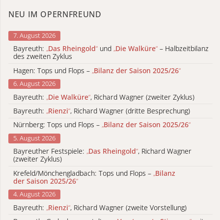
NEU IM OPERNFREUND
7. August 2026
Bayreuth:
„
Das Rheingold
“
und
„
Die Walküre
“
– Halbzeitbilanz
des zweiten Zyklus
Hagen: Tops und Flops –
„
Bilanz der Saison 2025/26
“
6. August 2026
Bayreuth:
„
Die Walküre
“
, Richard Wagner (zweiter Zyklus)
Bayreuth:
„
Rienzi
“
, Richard Wagner (dritte Besprechung)
Nürnberg: Tops und Flops –
„
Bilanz der Saison 2025/26
“
5. August 2026
Bayreuther Festspiele:
„
Das Rheingold
“
, Richard Wagner
(zweiter Zyklus)
Krefeld/Mönchengladbach: Tops und Flops –
„
Bilanz
der Saison 2025/26
“
4. August 2026
Bayreuth:
„
Rienzi
“
, Richard Wagner (zweite Vorstellung)