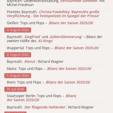
Bayreuth: Gedenkveranstaltung
„
Verstummte Stimmen
“
mit
Michel Friedman
Pionteks Bayreuth:
„
Christa Pawlofsky: Bayreuths große
Verpflichtung - Die Festspielzeit im Spiegel der Presse
“
Gießen: Tops und Flops –
„
Bilanz der Saison 2025/26
“
3. August 2026
Bayreuth:
„
Siegfried
“
und
„
Götterdämmerung
“
– Bilanz der
zweiten Hälfte des
„
KI-Rings
“
Wuppertal: Tops und Flops –
„
Bilanz der Saison 2025/26
“
2. August 2026
Bayreuth:
„
Rienzi
“
, Richard Wagner
Mainz: Tops und Flops –
„
Bilanz der Saison 2025/26
“
1. August 2026
Bonn: Tops und Flops –
„
Bilanz der Saison 2025/26
“
31. Juli 2026
Staatsoper Berlin: Tops und Flops –
„
Bilanz
der Saison 2025/26
“
Bayreuth:
„
Der fliegende Holländer
“
, Richard Wagner