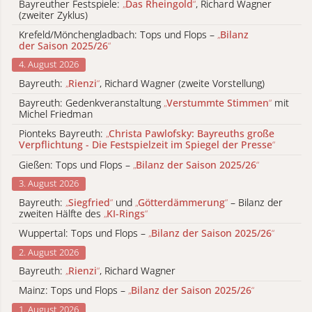
Bayreuther Festspiele:
„
Das Rheingold
“
, Richard Wagner
(zweiter Zyklus)
Krefeld/Mönchengladbach: Tops und Flops –
„
Bilanz
der Saison 2025/26
“
4. August 2026
Bayreuth:
„
Rienzi
“
, Richard Wagner (zweite Vorstellung)
Bayreuth: Gedenkveranstaltung
„
Verstummte Stimmen
“
mit
Michel Friedman
Pionteks Bayreuth:
„
Christa Pawlofsky: Bayreuths große
Verpflichtung - Die Festspielzeit im Spiegel der Presse
“
Gießen: Tops und Flops –
„
Bilanz der Saison 2025/26
“
3. August 2026
Bayreuth:
„
Siegfried
“
und
„
Götterdämmerung
“
– Bilanz der
zweiten Hälfte des
„
KI-Rings
“
Wuppertal: Tops und Flops –
„
Bilanz der Saison 2025/26
“
2. August 2026
Bayreuth:
„
Rienzi
“
, Richard Wagner
Mainz: Tops und Flops –
„
Bilanz der Saison 2025/26
“
1. August 2026