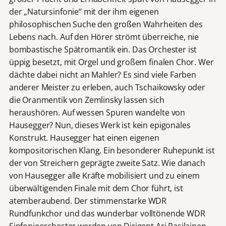
der „Natursinfonie“ mit der ihm eigenen
philosophischen Suche den großen Wahrheiten des
Lebens nach. Auf den Hörer strömt überreiche, nie
bombastische Spätromantik ein. Das Orchester ist
üppig besetzt, mit Orgel und großem finalen Chor. Wer
dächte dabei nicht an Mahler? Es sind viele Farben
anderer Meister zu erleben, auch Tschaikowsky oder
die Oranmentik von Zemlinsky lassen sich
heraushören. Auf wessen Spuren wandelte von
Hausegger? Nun, dieses Werk ist kein epigonales
Konstrukt. Hausegger hat einen eigenen
kompositorischen Klang. Ein besonderer Ruhepunkt ist
der von Streichern geprägte zweite Satz. Wie danach
von Hausegger alle Kräfte mobilisiert und zu einem
überwältigenden Finale mit dem Chor führt, ist
atemberaubend. Der stimmenstarke WDR
Rundfunkchor und das wunderbar volltönende WDR
Sinfonieorchester werden von Dirigent Ari Rasilainen