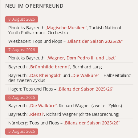
NEU IM OPERNFREUND
8. August 2026
Pionteks Bayreuth
„
Magische Musiken
“
, Turkish National
Youth Philharmonic Orchestra
Wiesbaden: Tops und Flops –
„
Bilanz der Saison 2025/26
“
7. August 2026
Pionteks Bayreuth:
„
Wagner, Dom Pedro II. und Liszt
“
Bayreuth:
„
Brünnhilde brennt
“
, Bernhard Lang
Bayreuth:
„
Das Rheingold
“
und
„
Die Walküre
“
– Halbzeitbilanz
des zweiten Zyklus
Hagen: Tops und Flops –
„
Bilanz der Saison 2025/26
“
6. August 2026
Bayreuth:
„
Die Walküre
“
, Richard Wagner (zweiter Zyklus)
Bayreuth:
„
Rienzi
“
, Richard Wagner (dritte Besprechung)
Nürnberg: Tops und Flops –
„
Bilanz der Saison 2025/26
“
5. August 2026