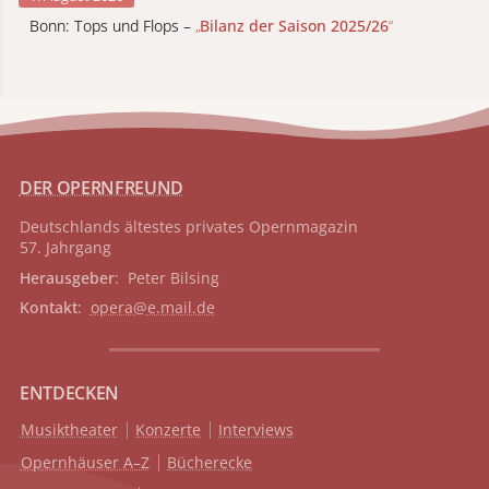
Bonn: Tops und Flops –
„
Bilanz der Saison 2025/26
“
DER OPERNFREUND
Deutschlands ältestes privates
Opernmagazin
57. Jahrgang
Herausgeber
: Peter Bilsing
Kontakt
:
opera@e.mail.de
ENTDECKEN
Musiktheater
Konzerte
Interviews
Opernhäuser A–Z
Bücherecke