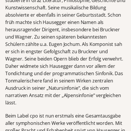
studierte in Graz Literatur, Philosophie, Geschichte und
Kunstwissenschaft. Seine musikalische Bildung
absolvierte er ebenfalls in seiner Geburtsstadt. Schon
früh machte sich Hausegger einen Namen als
herausragender Dirigent, insbesondere bei Bruckner
und Wagner. Zu seinen späteren bekanntesten
Schülern zählte u.a. Eugen Jochum. Als Komponist sah
er sich in engster Gefolgschaft zu Bruckner und
Wagner. Seine beiden Opern blieb der Erfolg verwehrt.
Daher widmete sich Hausegger dann vor allem der
Tondichtung und der programmatischen Sinfonik. Das
Tonmalerischere fand in seinem Wirken zentralen
Ausdruck in seiner „Natursinfonie“, die sich vom
narrativen Ansatz mit der „Alpensinfonie“ vergleichen
lässt.
Beim Label cpo ist nun erstmals eine Gesamtausgabe
aller symphonischen Werke veröffentlicht worden. Mit
großer Pracht und Erhabenheit spürt von Hausegger in