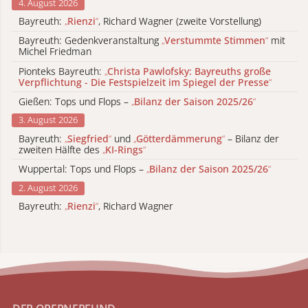
4. August 2026
Bayreuth:
„
Rienzi
“
, Richard Wagner (zweite Vorstellung)
Bayreuth: Gedenkveranstaltung
„
Verstummte Stimmen
“
mit
Michel Friedman
Pionteks Bayreuth:
„
Christa Pawlofsky: Bayreuths große
Verpflichtung - Die Festspielzeit im Spiegel der Presse
“
Gießen: Tops und Flops –
„
Bilanz der Saison 2025/26
“
3. August 2026
Bayreuth:
„
Siegfried
“
und
„
Götterdämmerung
“
– Bilanz der
zweiten Hälfte des
„
KI-Rings
“
Wuppertal: Tops und Flops –
„
Bilanz der Saison 2025/26
“
2. August 2026
Bayreuth:
„
Rienzi
“
, Richard Wagner