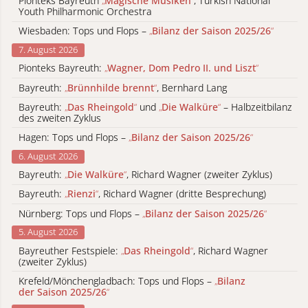
Pionteks Bayreuth
„
Magische Musiken
“
, Turkish National
Youth Philharmonic Orchestra
Wiesbaden: Tops und Flops –
„
Bilanz der Saison 2025/26
“
7. August 2026
Pionteks Bayreuth:
„
Wagner, Dom Pedro II. und Liszt
“
Bayreuth:
„
Brünnhilde brennt
“
, Bernhard Lang
Bayreuth:
„
Das Rheingold
“
und
„
Die Walküre
“
– Halbzeitbilanz
des zweiten Zyklus
Hagen: Tops und Flops –
„
Bilanz der Saison 2025/26
“
6. August 2026
Bayreuth:
„
Die Walküre
“
, Richard Wagner (zweiter Zyklus)
Bayreuth:
„
Rienzi
“
, Richard Wagner (dritte Besprechung)
Nürnberg: Tops und Flops –
„
Bilanz der Saison 2025/26
“
5. August 2026
Bayreuther Festspiele:
„
Das Rheingold
“
, Richard Wagner
(zweiter Zyklus)
Krefeld/Mönchengladbach: Tops und Flops –
„
Bilanz
der Saison 2025/26
“