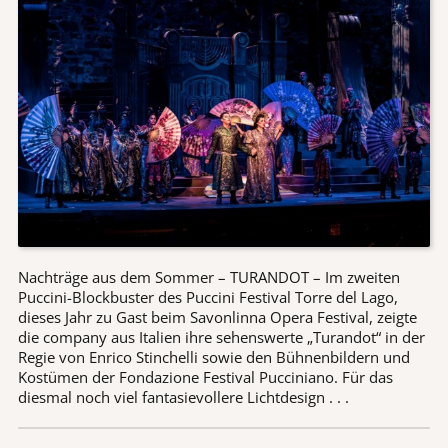
Nachträge aus dem Sommer – TURANDOT – Im zweiten
Puccini-Blockbuster des Puccini Festival Torre del Lago,
dieses Jahr zu Gast beim Savonlinna Opera Festival, zeigte
die company aus Italien ihre sehenswerte „Turandot“ in der
Regie von Enrico Stinchelli sowie den Bühnenbildern und
Kostümen der Fondazione Festival Pucciniano. Für das
diesmal noch viel fantasievollere Lichtdesign . . .