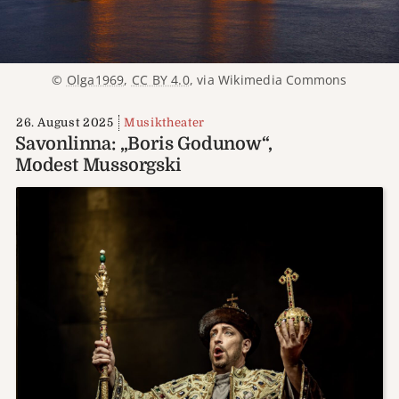
©
Olga1969
,
CC BY 4.0
, via Wikimedia Commons
26. August 2025
Musiktheater
Savonlinna: „Boris Godunow“,
Modest Mussorgski