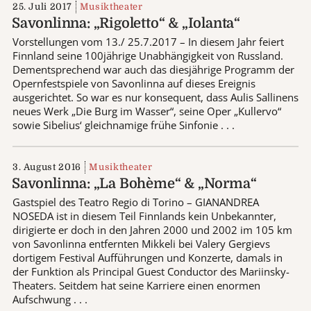
25. Juli 2017
Musiktheater
Savonlinna: „Rigoletto“ & „Iolanta“
Vorstellungen vom 13./ 25.7.2017 – In diesem Jahr feiert
Finnland seine 100jährige Unabhängigkeit von Russland.
Dementsprechend war auch das diesjährige Programm der
Opernfestspiele von Savonlinna auf dieses Ereignis
ausgerichtet. So war es nur konsequent, dass Aulis Sallinens
neues Werk „Die Burg im Wasser“, seine Oper „Kullervo“
sowie Sibelius‘ gleichnamige frühe Sinfonie . . .
3. August 2016
Musiktheater
Savonlinna: „La Bohème“ & „Norma“
Gastspiel des Teatro Regio di Torino – GIANANDREA
NOSEDA ist in diesem Teil Finnlands kein Unbekannter,
dirigierte er doch in den Jahren 2000 und 2002 im 105 km
von Savonlinna entfernten Mikkeli bei Valery Gergievs
dortigem Festival Aufführungen und Konzerte, damals in
der Funktion als Principal Guest Conductor des Mariinsky-
Theaters. Seitdem hat seine Karriere einen enormen
Aufschwung . . .