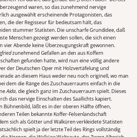
überzeugend waren, so das zunehmend nervige
ürlich ausgewählt erscheinende Protagonisten, das
en, die der Regisseur für bedeutsam hält, das
iden stummer Statisten. Die unscharfe Grundidee, daß
te Menschen gezeigt werden sollen, die sich einen
en vier Abende keine Überzeugungskraft gewonnen.
gfried
zunehmend Gefallen an den aus Koffern
aften gefunden hatte, wird nun eine völlig andere
Foyer der Deutschen Oper mit Holzvertäfelung und
t gerade an diesem Haus weder neu noch originell, wo man
bei dem die Ränge des Zuschauerraums einfach in die
ine
Aida
, die gleich ganz im Zuschauerraum spielt. Dieses
urch das nervige Einschalten des Saallichts kapiert.
Bühnenbild, läßt es in der oberen Hälfte öffnen,
nderen Teilen bekannte Koffer-Felsenlandschaft
n dem sich als Götter und Walküren verkleidete Statisten
ächlich spielt ja der letzte Teil des Rings vollständig
die Nornen, die Walküre Waltraute, der Zwerg Alberich