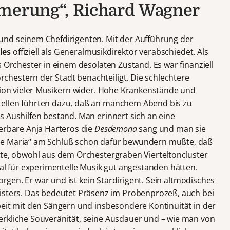
mmerung“, Richard Wagner
und seinem Chefdirigenten. Mit der Aufführung der
les
offiziell als Generalmusikdirektor verabschiedet. Als
s Orchester in einem desolaten Zustand. Es war finanziell
hestern der Stadt benachteiligt. Die schlechtere
ation vieler Musikern wider. Hohe Krankenstände und
tellen führten dazu, daß an manchem Abend bis zu
s Aushilfen bestand. Man erinnert sich an eine
derbare Anja Harteros die
Desdemona
sang und man sie
ve Maria“ am Schluß schon dafür bewundern mußte, daß
gte, obwohl aus dem Orchestergraben Vierteltoncluster
val für experimentelle Musik gut angestanden hätten.
sorgen. Er war und ist kein Stardirigent. Sein altmodisches
isters. Das bedeutet Präsenz im Probenprozeß, auch bei
beit mit den Sängern und insbesondere Kontinuität in der
erkliche Souveränität, seine Ausdauer und – wie man von