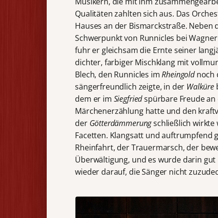
Musikern, die mit ihm zusammengearbei
Qualitäten zahlten sich aus. Das Orche
Hauses an der Bismarckstraße. Neben d
Schwerpunkt von Runnicles bei Wagner
fuhr er gleichsam die Ernte seiner lang
dichter, farbiger Mischklang mit vollm
Blech, den Runnicles im
Rheingold
noch 
sängerfreundlich zeigte, in der
Walküre
b
dem er im
Siegfried
spürbare Freude an 
Märchenerzählung hatte und den kraftvol
der
Götterdämmerung
schließlich wirkt
Facetten. Klangsatt und auftrumpfend 
Rheinfahrt, der Trauermarsch, der bew
Überwältigung, und es wurde darin gut 
wieder darauf, die Sänger nicht zuzude