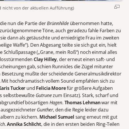
d nicht von der aktuellen Aufführung)
 die nun die Partie der
Brünnhilde
übernommen hatte,
nd zurückgenommene Töne, auch geradezu fahle Farben zu
ß sie dann als getäuschte und erniedrigte Frau im zweiten
ilige Waffe“). Den Abgesang teilte sie sich gut ein, hielt
ie Schlußpassage („Grane, mein Roß“) noch einmal alles
uflosstürmenden
Clay Hilley
, der erneut einen saft- und
einungen gab, schien Runnicles die Zügel mitunter
gen Besetzung mußte der scheidende Generalmusikdirektor
 Mit hochdramatisch vollem Sound empfahlen sich zu
Karis Tucker
und
Felicia Moore
für größere Aufgaben
ls selbstbewußte
Gutrune
zum Einsatz). Stark, scharf und
abgrundtief bösartigen
Hagen
.
Thomas Lehman
war mit
n ausgezeichneter
Gunther
, den die Regie leider dazu
 albern zu kichern.
Michael Sumuel
sang erneut mit gut
ich
.
Annika Schlicht
, die in den ersten beiden Ring-Teilen