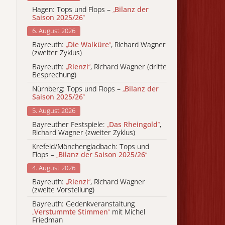
Hagen: Tops und Flops –
„
Bilanz der
Saison 2025/26
“
6. August 2026
Bayreuth:
„
Die Walküre
“
, Richard Wagner
(zweiter Zyklus)
Bayreuth:
„
Rienzi
“
, Richard Wagner (dritte
Besprechung)
Nürnberg: Tops und Flops –
„
Bilanz der
Saison 2025/26
“
5. August 2026
Bayreuther Festspiele:
„
Das Rheingold
“
,
Richard Wagner (zweiter Zyklus)
Krefeld/Mönchengladbach: Tops und
Flops –
„
Bilanz der Saison 2025/26
“
4. August 2026
Bayreuth:
„
Rienzi
“
, Richard Wagner
(zweite Vorstellung)
Bayreuth: Gedenkveranstaltung
„
Verstummte Stimmen
“
mit Michel
Friedman