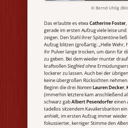
© Bernd Uhlig (Bil
Das erlaubte es etwa
Catherine Foster
,
gerade im ersten Aufzug viele leise u
zeigen. Den Stahl ihrer Spitzentöne lie
Aufzug blitzen (großartig: „Helle Wehr, he
ihr Pulver lange trocken, um dann für d
zu geben. Bei dem wieder munter dra
kraftvollen
Siegfried
ohne Ermüdungsersch
lockerer zu lassen. Auch bei der übri
keine übergroßen Rücksichten nehmen.
Beginn die drei
Nornen
Lauren Decker
,
(immerhin letztere kam anschließend a
schwarz gab
Albert Pesendorfer
einen 
tadellos sitzendem Kavaliersbariton ei
anhielt, im ersten Aufzug immer wieder
fokussierter, kerniger Stimme den
Alber