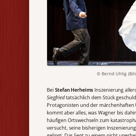
© Bernd Uhlig (Bil
Bei
Stefan Herheims
Inszenierung allerd
Siegfried
tatsächlich dem Stück geschuld
Protagonisten und der märchenhaften 
kommt aber alles, was Wagner bis dahin
häufigen Ortswechseln zum katastroph
versucht, seine bisherigen Inszenier
gelingt. Das liegt zu einem nicht unerhe