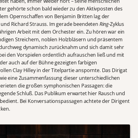
tet haben, immer wieder hört – seine menschlichen
ster gehörte schon bald wieder zu den Aktivposten des
em Opernschaffen von Benjamin Britten lag der
 und Richard Strauss. Im gerade beendeten
Ring
-Zyklus
jährigen Arbeit mit dem Orchester ein. Zu hören war ein
undigen Streichern, noblen Holzbläsern und präsentem
durchweg dynamisch zurücknahm und sich damit sehr
ei den Vorspielen ordentlich aufrauschen ließ und mit
der auch auf der Bühne gezeigten farbigen
len Clay Hilley in der Titelpartie anspornte. Das Dirigat
e wie eine Zusammenfassung dieser unterschiedlichen
gerieten die großen symphonischen Passagen: die
egende Schluß. Das Publikum erwartet hier Rausch und
bedient. Bei Konversationspassagen achtete der Dirigent
cken.