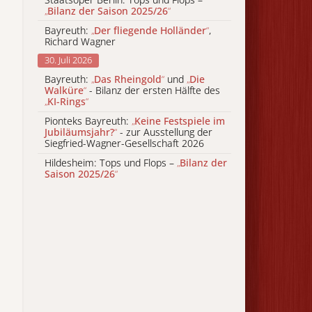
„
Bilanz der Saison 2025/26
“
Bayreuth:
„
Der fliegende Holländer
“
,
Richard Wagner
30. Juli 2026
Bayreuth:
„
Das Rheingold
“
und
„
Die
Walküre
“
- Bilanz der ersten Hälfte des
„
KI-Rings
“
Pionteks Bayreuth:
„
Keine Festspiele im
Jubiläumsjahr?
“
- zur Ausstellung der
Siegfried-Wagner-Gesellschaft 2026
Hildesheim: Tops und Flops –
„
Bilanz der
Saison 2025/26
“