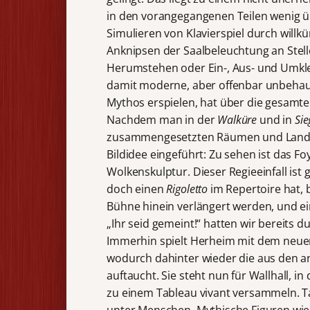
in den vorangegangenen Teilen wenig 
Simulieren von Klavierspiel durch willk
Anknipsen der Saalbeleuchtung an Stell
Herumstehen oder Ein-, Aus- und Umkle
damit moderne, aber offenbar unbehaus
Mythos erspielen, hat über die gesamt
Nachdem man in der
Walküre
und in
Sie
zusammengesetzten Räumen und Landsch
Bildidee eingeführt: Zu sehen ist das 
Wolkenskulptur. Dieser Regieeinfall is
doch einen
Rigoletto
im Repertoire hat, 
Bühne hinein verlängert werden, und e
„Ihr seid gemeint!“ hatten wir bereits d
Immerhin spielt Herheim mit dem neuen 
wodurch dahinter wieder die aus den a
auftaucht. Sie steht nun für Wallhall, i
zu einem Tableau vivant versammeln. Tats
unter Menschen. Mythische Figuren wie 