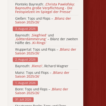
Pionteks Bayreuth:
„
Christa Pawlofsky:
Bayreuths große Verpflichtung - Die
Festspielzeit im Spiegel der Presse
“
Gießen: Tops und Flops –
„
Bilanz der
Saison 2025/26
“
3. August 2026
Bayreuth:
„
Siegfried
“
und
„
Götterdämmerung
“
– Bilanz der zweiten
Hälfte des
„
KI-Rings
“
Wuppertal: Tops und Flops –
„
Bilanz der
Saison 2025/26
“
2. August 2026
Bayreuth:
„
Rienzi
“
, Richard Wagner
Mainz: Tops und Flops –
„
Bilanz der
Saison 2025/26
“
1. August 2026
Bonn: Tops und Flops –
„
Bilanz der
Saison 2025/26
“
31. Juli 2026
Staatsoper Berlin: Tops und Flops –