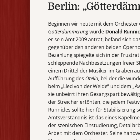
Berlin: „Götterdä
Beginnen wir heute mit dem Orchester 
Götterdämmerung
wurde
Donald Runnic
er sein Amt 2009 antrat, befand sich da
gegenüber den anderen beiden Opernorc
Bezahlung spiegelte sich in der Frustr
schleppende Nachbesetzungen freier S
einem Drittel der Musiker im Graben au
Aufführung des
Otello
, bei der die wun
beim „Lied von der Weide“ und dem „A
sie unbeirrt ihren Gesangspart bewälti
der Streicher ertönten, die jedem Festi
Runnicles sollte hier für Stabilisierung 
Amtsverständnis ist das eines Kapellme
der szenischen Einstudierung, Detailar
Arbeit mit dem Orchester. Seine handw