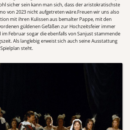
ohl sicher sein kann man sich, dass der aristokratischste
amo von 2023 nicht aufgetreten wäre.Freuen wir uns also
tion mit ihren Kulissen aus bemalter Pappe, mit den
ewordenen güldenen Gefäßen zur Hochzeitsfeier immer
d im Februar sogar die ebenfalls von Sanjust stammende
szeit. Als langlebig erweist sich auch seine Ausstattung
Spielplan steht.