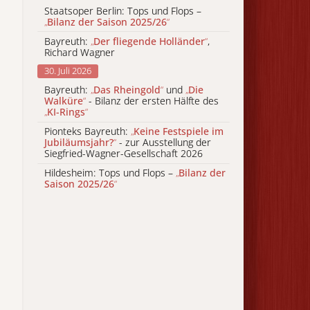
Staatsoper Berlin: Tops und Flops –
„
Bilanz der Saison 2025/26
“
Bayreuth:
„
Der fliegende Holländer
“
,
Richard Wagner
30. Juli 2026
Bayreuth:
„
Das Rheingold
“
und
„
Die
Walküre
“
- Bilanz der ersten Hälfte des
„
KI-Rings
“
Pionteks Bayreuth:
„
Keine Festspiele im
Jubiläumsjahr?
“
- zur Ausstellung der
Siegfried-Wagner-Gesellschaft 2026
Hildesheim: Tops und Flops –
„
Bilanz der
Saison 2025/26
“