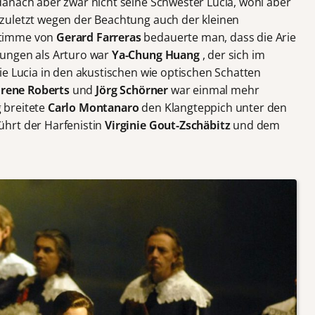
anach aber zwar nicht seine Schwester Lucia, wohl aber
zuletzt wegen der Beachtung auch der kleinen
stimme von
Gerard Farreras
bedauerte man, dass die Arie
rungen als Arturo war
Ya-Chung Huang
, der sich im
ie Lucia in den akustischen wie optischen Schatten
Irene Roberts
und
Jörg Schörner
war einmal mehr
 breitete
Carlo Montanaro
den Klangteppich unter den
hrt der Harfenistin
Virginie Gout-Zschäbitz
und dem