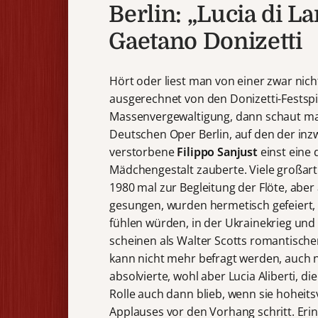
Berlin: „Lucia di 
Gaetano Donizetti
Hört oder liest man von einer zwar nic
ausgerechnet von den Donizetti-Festsp
Massenvergewaltigung, dann schaut ma
Deutschen Oper Berlin, auf den der inz
verstorbene
Filippo Sanjust
einst eine
Mädchengestalt zauberte. Viele großar
1980 mal zur Begleitung der Flöte, abe
gesungen, wurden hermetisch gefeiert, u
fühlen würden, in der Ukrainekrieg und
scheinen als Walter Scotts romantische
kann nicht mehr befragt werden, auch n
absolvierte, wohl aber Lucia Aliberti, d
Rolle auch dann blieb, wenn sie hohei
Applauses vor den Vorhang schritt. Er