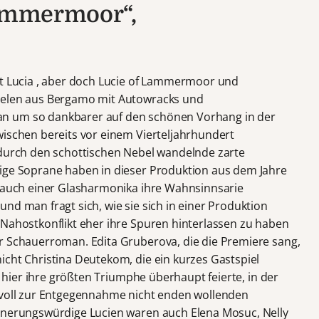
Lammermoor“,
ht Lucia , aber doch Lucie of Lammermoor und
ielen aus Bergamo mit Autowracks und
n um so dankbarer auf den schönen Vorhang in der
wischen bereits vor einem Vierteljahrhundert
 durch den schottischen Nebel wandelnde zarte
tige Soprane haben in dieser Produktion aus dem Jahre
r auch einer Glasharmonika ihre Wahnsinnsarie
nd man fragt sich, wie sie sich in einer Produktion
 Nahostkonflikt eher ihre Spuren hinterlassen zu haben
r Schauerroman. Edita Gruberova, die die Premiere sang,
icht Christina Deutekom, die ein kurzes Gastspiel
ie hier ihre größten Triumphe überhaupt feierte, in der
tsvoll zur Entgegennahme nicht enden wollenden
innerungswürdige Lucien waren auch Elena Mosuc, Nelly