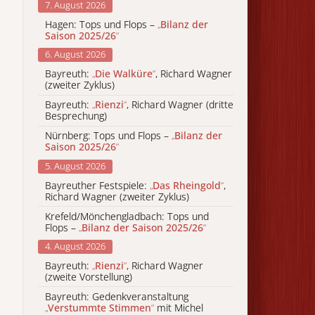
7. August 2026
Hagen: Tops und Flops –
„
Bilanz der
Saison 2025/26
“
6. August 2026
Bayreuth:
„
Die Walküre
“
, Richard Wagner
(zweiter Zyklus)
Bayreuth:
„
Rienzi
“
, Richard Wagner (dritte
Besprechung)
Nürnberg: Tops und Flops –
„
Bilanz der
Saison 2025/26
“
5. August 2026
Bayreuther Festspiele:
„
Das Rheingold
“
,
Richard Wagner (zweiter Zyklus)
Krefeld/Mönchengladbach: Tops und
Flops –
„
Bilanz der Saison 2025/26
“
4. August 2026
Bayreuth:
„
Rienzi
“
, Richard Wagner
(zweite Vorstellung)
Bayreuth: Gedenkveranstaltung
„
Verstummte Stimmen
“
mit Michel