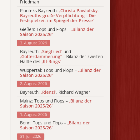
Friedman
Pionteks Bayreuth:
„
Christa Pawlofsky:
Bayreuths große Verpflichtung - Die
Festspielzeit im Spiegel der Presse
“
Gießen: Tops und Flops –
„
Bilanz der
Saison 2025/26
“
3. August 2026
Bayreuth:
„
Siegfried
“
und
„
Götterdämmerung
“
– Bilanz der zweiten
Hälfte des
„
KI-Rings
“
Wuppertal: Tops und Flops –
„
Bilanz der
Saison 2025/26
“
2. August 2026
Bayreuth:
„
Rienzi
“
, Richard Wagner
Mainz: Tops und Flops –
„
Bilanz der
Saison 2025/26
“
1. August 2026
Bonn: Tops und Flops –
„
Bilanz der
Saison 2025/26
“
31. Juli 2026