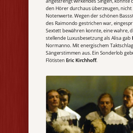
angestrengt wirkendes Singen, konnte d
den Hörer durchaus überzeugen, nicht 
Notenwerte. Wegen der schönen Bass
des Raimondo gestrichen war, eingesp
Sextett bewähren konnte, eine wahre, d
stellende Luxusbesetzung als Alisa gab
Normanno. Mit energischem Taktschlag
Sängerstimmen aus. Ein Sonderlob gebü
Flötisten
Eric Kirchhoff
.