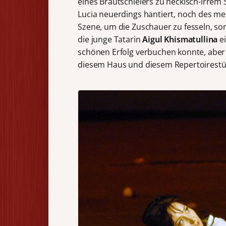
eines Brautschleiers zu neckisch-irrem 
Lucia neuerdings hantiert, noch des m
Szene, um die Zuschauer zu fesseln, so
die junge Tatarin
Aigul Khismatullina
ei
schönen Erfolg verbuchen konnte, aber 
diesem Haus und diesem Repertoirestück