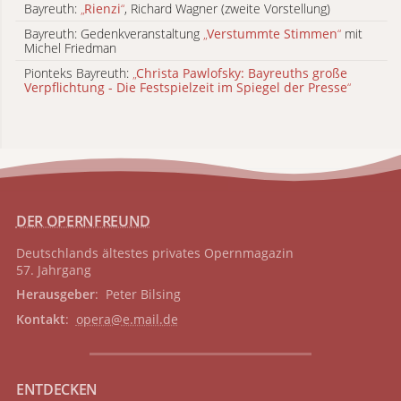
Bayreuth:
„
Rienzi
“
, Richard Wagner (zweite Vorstellung)
Bayreuth: Gedenkveranstaltung
„
Verstummte Stimmen
“
mit
Michel Friedman
Pionteks Bayreuth:
„
Christa Pawlofsky: Bayreuths große
Verpflichtung - Die Festspielzeit im Spiegel der Presse
“
DER OPERNFREUND
Deutschlands ältestes privates
Opernmagazin
57. Jahrgang
Herausgeber
: Peter Bilsing
Kontakt
:
opera@e.mail.de
ENTDECKEN