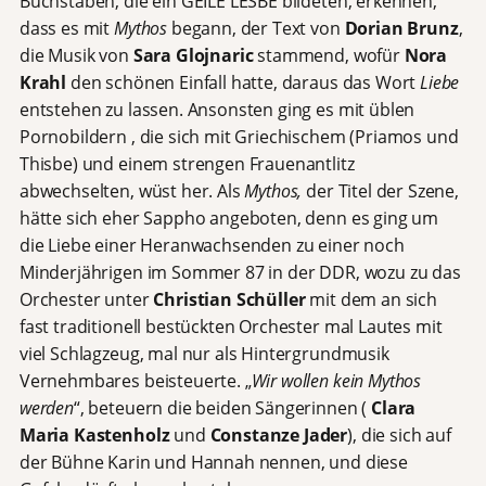
Buchstaben, die ein GEILE LESBE bildeten, erkennen,
dass es mit
Mythos
begann, der Text von
Dorian Brunz
,
die Musik von
Sara Glojnaric
stammend, wofür
Nora
Krahl
den schönen Einfall hatte, daraus das Wort
Liebe
entstehen zu lassen. Ansonsten ging es mit üblen
Pornobildern , die sich mit Griechischem (Priamos und
Thisbe) und einem strengen Frauenantlitz
abwechselten, wüst her. Als
Mythos,
der Titel der Szene,
hätte sich eher Sappho angeboten, denn es ging um
die Liebe einer Heranwachsenden zu einer noch
Minderjährigen im Sommer 87 in der DDR, wozu zu das
Orchester unter
Christian Schüller
mit dem an sich
fast traditionell bestückten Orchester mal Lautes mit
viel Schlagzeug, mal nur als Hintergrundmusik
Vernehmbares beisteuerte. „
Wir wollen kein Mythos
werden
“, beteuern die beiden Sängerinnen (
Clara
Maria Kastenholz
und
Constanze Jader
), die sich auf
der Bühne Karin und Hannah nennen, und diese