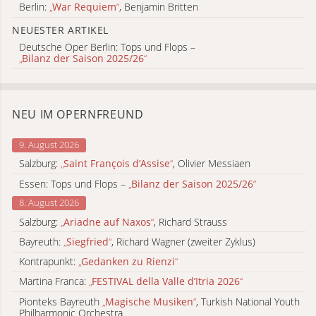
Berlin:
„
War Requiem
“
, Benjamin Britten
NEUESTER ARTIKEL
Deutsche Oper Berlin: Tops und Flops –
„
Bilanz der Saison 2025/26
“
NEU IM OPERNFREUND
9. August 2026
Salzburg:
„
Saint François d’Assise
“
, Olivier Messiaen
Essen: Tops und Flops –
„
Bilanz der Saison 2025/26
“
8. August 2026
Salzburg:
„
Ariadne auf Naxos
“
, Richard Strauss
Bayreuth:
„
Siegfried
“
, Richard Wagner (zweiter Zyklus)
Kontrapunkt:
„
Gedanken zu Rienzi
“
Martina Franca:
„
FESTIVAL della Valle d’Itria 2026
“
Pionteks Bayreuth
„
Magische Musiken
“
, Turkish National Youth
Philharmonic Orchestra