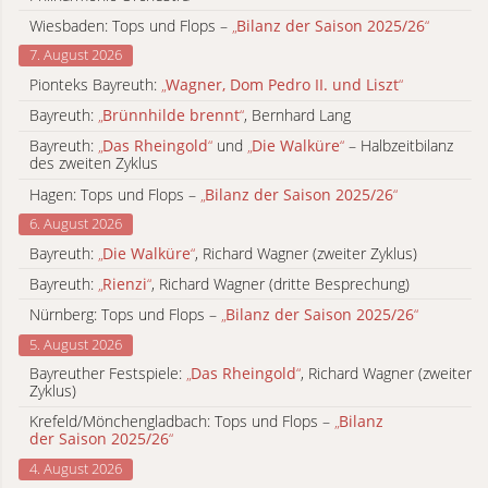
Wiesbaden: Tops und Flops –
„
Bilanz der Saison 2025/26
“
7. August 2026
Pionteks Bayreuth:
„
Wagner, Dom Pedro II. und Liszt
“
Bayreuth:
„
Brünnhilde brennt
“
, Bernhard Lang
Bayreuth:
„
Das Rheingold
“
und
„
Die Walküre
“
– Halbzeitbilanz
des zweiten Zyklus
Hagen: Tops und Flops –
„
Bilanz der Saison 2025/26
“
6. August 2026
Bayreuth:
„
Die Walküre
“
, Richard Wagner (zweiter Zyklus)
Bayreuth:
„
Rienzi
“
, Richard Wagner (dritte Besprechung)
Nürnberg: Tops und Flops –
„
Bilanz der Saison 2025/26
“
5. August 2026
Bayreuther Festspiele:
„
Das Rheingold
“
, Richard Wagner (zweiter
Zyklus)
Krefeld/Mönchengladbach: Tops und Flops –
„
Bilanz
der Saison 2025/26
“
4. August 2026