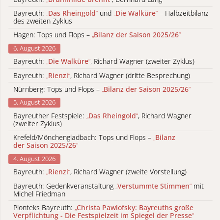
Bayreuth:
„
Das Rheingold
“
und
„
Die Walküre
“
– Halbzeitbilanz
des zweiten Zyklus
Hagen: Tops und Flops –
„
Bilanz der Saison 2025/26
“
6. August 2026
Bayreuth:
„
Die Walküre
“
, Richard Wagner (zweiter Zyklus)
Bayreuth:
„
Rienzi
“
, Richard Wagner (dritte Besprechung)
Nürnberg: Tops und Flops –
„
Bilanz der Saison 2025/26
“
5. August 2026
Bayreuther Festspiele:
„
Das Rheingold
“
, Richard Wagner
(zweiter Zyklus)
Krefeld/Mönchengladbach: Tops und Flops –
„
Bilanz
der Saison 2025/26
“
4. August 2026
Bayreuth:
„
Rienzi
“
, Richard Wagner (zweite Vorstellung)
Bayreuth: Gedenkveranstaltung
„
Verstummte Stimmen
“
mit
Michel Friedman
Pionteks Bayreuth:
„
Christa Pawlofsky: Bayreuths große
Verpflichtung - Die Festspielzeit im Spiegel der Presse
“