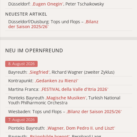
Düsseldorf:
„
Eugen Onegin
“
, Peter Tschaikowsky
NEUESTER ARTIKEL
Düsseldorf/Duisburg: Tops und Flops –
„
Bilanz
der Saison 2025/26
“
NEU IM OPERNFREUND
8. August 2026
Bayreuth:
„
Siegfried
“
, Richard Wagner (zweiter Zyklus)
Kontrapunkt:
„
Gedanken zu Rienzi
“
Martina Franca:
„
FESTIVAL della Valle d’Itria 2026
“
Pionteks Bayreuth
„
Magische Musiken
“
, Turkish National
Youth Philharmonic Orchestra
Wiesbaden: Tops und Flops –
„
Bilanz der Saison 2025/26
“
7. August 2026
Pionteks Bayreuth:
„
Wagner, Dom Pedro II. und Liszt
“
Bayreuth:
„
Brünnhilde brennt
“
, Bernhard Lang