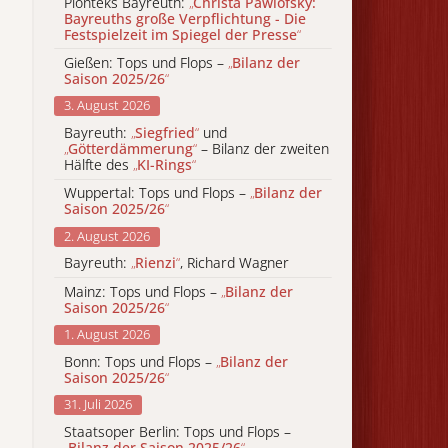
Pionteks Bayreuth:
„
Christa Pawlofsky:
Bayreuths große Verpflichtung - Die
Festspielzeit im Spiegel der Presse
“
Gießen: Tops und Flops –
„
Bilanz der
Saison 2025/26
“
3. August 2026
Bayreuth:
„
Siegfried
“
und
„
Götterdämmerung
“
– Bilanz der zweiten
Hälfte des
„
KI-Rings
“
Wuppertal: Tops und Flops –
„
Bilanz der
Saison 2025/26
“
2. August 2026
Bayreuth:
„
Rienzi
“
, Richard Wagner
Mainz: Tops und Flops –
„
Bilanz der
Saison 2025/26
“
1. August 2026
Bonn: Tops und Flops –
„
Bilanz der
Saison 2025/26
“
31. Juli 2026
Staatsoper Berlin: Tops und Flops –
„
Bilanz der Saison 2025/26
“