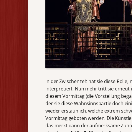
In der Zwischenzeit hat sie diese Rolle
interpretiert. Nun mehr tritt sie erneut
diesem Vormittag (die Vorstellung beg
der sie diese Wahnsinnspartie doch ein
wieder erstaunlich, welche extrem sch
Vormittag geboten werden. Die Künstler
das merkt dann der aufmerksame Zuhör