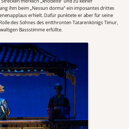
e Strecken merklich „knödelte“ und zu keiner
lang ihm beim „Nessun dorma“ ein imposantes drittes
zenenapplaus erhielt. Dafür punktete er aber für seine
Rolle des Sohnes des entthronten Tatarenkönigs Timur,
waltigen Bassstimme erfüllte.