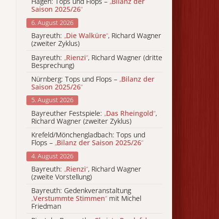
Hagen: Tops und Flops –
„
Bilanz der
Saison 2025/26
“
6. August 2026
Bayreuth:
„
Die Walküre
“
, Richard Wagner
(zweiter Zyklus)
Bayreuth:
„
Rienzi
“
, Richard Wagner (dritte
Besprechung)
Nürnberg: Tops und Flops –
„
Bilanz der
Saison 2025/26
“
5. August 2026
Bayreuther Festspiele:
„
Das Rheingold
“
,
Richard Wagner (zweiter Zyklus)
Krefeld/Mönchengladbach: Tops und
Flops –
„
Bilanz der Saison 2025/26
“
4. August 2026
Bayreuth:
„
Rienzi
“
, Richard Wagner
(zweite Vorstellung)
Bayreuth: Gedenkveranstaltung
„
Verstummte Stimmen
“
mit Michel
Friedman