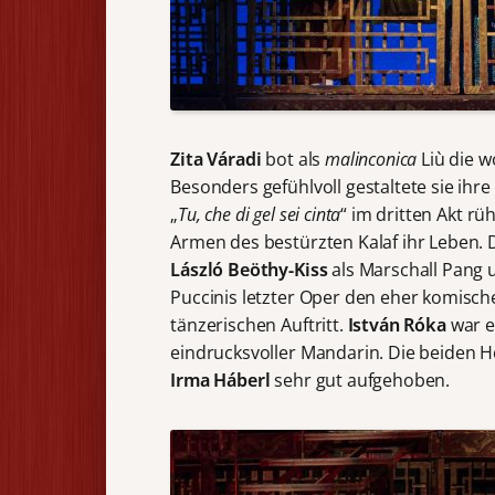
Zita Váradi
bot als
malinconica
Liù die w
Besonders gefühlvoll gestaltete sie ihre 
„
Tu, che di gel sei cinta
“ im dritten Akt rü
Armen des bestürzten Kalaf ihr Leben. Da
László Beöthy-Kiss
als Marschall Pang
Puccinis letzter Oper den eher komisc
tänzerischen Auftritt.
István
Róka
war e
eindrucksvoller Mandarin. Die beiden
Irma Háberl
sehr gut aufgehoben.