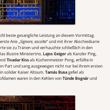
ohl beste gesangliche Leistung an diesem Vormittag.
erste Arie „
Signore, ascolta
“ und mit ihrer Abschiedsarie
hrte sie zu Tränen und verhauchte schließlich in den
s illustre Ministertrio,
Lajos Geiger
als Kanzler Ping,
 und
Tivadar Kiss
als Küchenmeister Pong, erfüllte in
hen Part und sang ausgewogen nicht nur bei ihrem ersten
in solider Kaiser Altoum.
Tamás Busa
gefiel als
 Hofdamen waren in den Kehlen von
Tünde Bognár
und