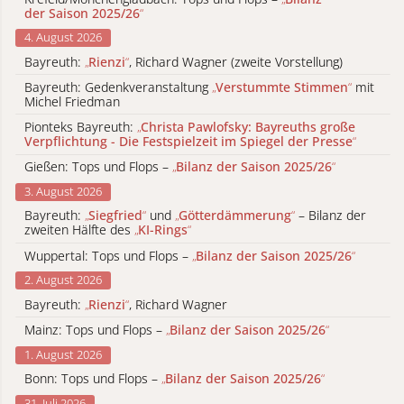
der Saison 2025/26
“
4. August 2026
Bayreuth:
„
Rienzi
“
, Richard Wagner (zweite Vorstellung)
Bayreuth: Gedenkveranstaltung
„
Verstummte Stimmen
“
mit
Michel Friedman
Pionteks Bayreuth:
„
Christa Pawlofsky: Bayreuths große
Verpflichtung - Die Festspielzeit im Spiegel der Presse
“
Gießen: Tops und Flops –
„
Bilanz der Saison 2025/26
“
3. August 2026
Bayreuth:
„
Siegfried
“
und
„
Götterdämmerung
“
– Bilanz der
zweiten Hälfte des
„
KI-Rings
“
Wuppertal: Tops und Flops –
„
Bilanz der Saison 2025/26
“
2. August 2026
Bayreuth:
„
Rienzi
“
, Richard Wagner
Mainz: Tops und Flops –
„
Bilanz der Saison 2025/26
“
1. August 2026
Bonn: Tops und Flops –
„
Bilanz der Saison 2025/26
“
31. Juli 2026