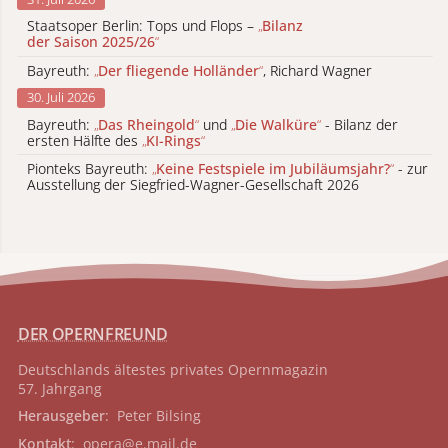
Staatsoper Berlin: Tops und Flops –
„
Bilanz
der Saison 2025/26
“
Bayreuth:
„
Der fliegende Holländer
“
, Richard Wagner
30. Juli 2026
Bayreuth:
„
Das Rheingold
“
und
„
Die Walküre
“
- Bilanz der
ersten Hälfte des
„
KI-Rings
“
Pionteks Bayreuth:
„
Keine Festspiele im Jubiläumsjahr?
“
- zur
Ausstellung der Siegfried-Wagner-Gesellschaft 2026
DER OPERNFREUND
Deutschlands ältestes privates
Opernmagazin
57. Jahrgang
Herausgeber
: Peter Bilsing
Kontakt
:
opera@e.mail.de