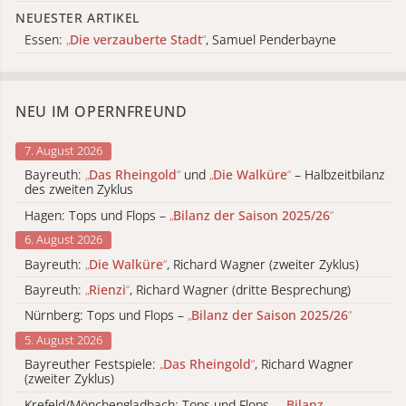
NEUESTER ARTIKEL
Essen:
„
Die verzauberte Stadt
“
, Samuel Penderbayne
NEU IM OPERNFREUND
7. August 2026
Bayreuth:
„
Das Rheingold
“
und
„
Die Walküre
“
– Halbzeitbilanz
des zweiten Zyklus
Hagen: Tops und Flops –
„
Bilanz der Saison 2025/26
“
6. August 2026
Bayreuth:
„
Die Walküre
“
, Richard Wagner (zweiter Zyklus)
Bayreuth:
„
Rienzi
“
, Richard Wagner (dritte Besprechung)
Nürnberg: Tops und Flops –
„
Bilanz der Saison 2025/26
“
5. August 2026
Bayreuther Festspiele:
„
Das Rheingold
“
, Richard Wagner
(zweiter Zyklus)
Krefeld/Mönchengladbach: Tops und Flops –
„
Bilanz