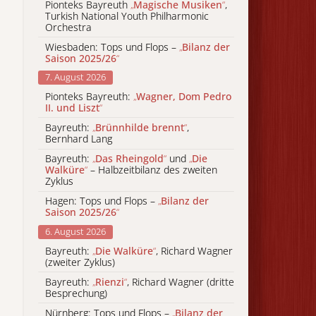
Pionteks Bayreuth
„
Magische Musiken
“
,
Turkish National Youth Philharmonic
Orchestra
Wiesbaden: Tops und Flops –
„
Bilanz der
Saison 2025/26
“
7. August 2026
Pionteks Bayreuth:
„
Wagner, Dom Pedro
II. und Liszt
“
Bayreuth:
„
Brünnhilde brennt
“
,
Bernhard Lang
Bayreuth:
„
Das Rheingold
“
und
„
Die
Walküre
“
– Halbzeitbilanz des zweiten
Zyklus
Hagen: Tops und Flops –
„
Bilanz der
Saison 2025/26
“
6. August 2026
Bayreuth:
„
Die Walküre
“
, Richard Wagner
(zweiter Zyklus)
Bayreuth:
„
Rienzi
“
, Richard Wagner (dritte
Besprechung)
Nürnberg: Tops und Flops –
„
Bilanz der