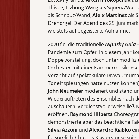
Thisbe,
Lizhong Wang
als Squenz/Wan
als Schnauz/Wand,
Aleix Martinez
als 
Drehorgel. Der Abend des 25. Juni marki
wie stets auf begeisterte Aufnahme.
2020 fiel die traditionelle
Nijinsky-Gala
–
Pandemie zum Opfer. In diesem Jahr konn
Doppelvorstellung, doch unter modifiz
Orchester mit einer Kammermusikbesetz
Verzicht auf spektakuläre Bravournum
Toneinspielungen hätte nutzen können)
John Neumeier
moderiert und stand u
Wiederauftreten des Ensembles nach 
Zuschauern. Verdienstvollerweise lie
eröffnen.
Raymond Hilberts
Choreogra
demonstrierte aber das beachtliche Ta
Silvia Azzoni
und
Alexandre Riabko
ein
fürsorglich. Chopins Klavierstücke spiel