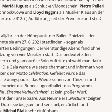
d,
Marià Huguet
als Schlucker/Mondschein,
Pietro Pelleri
Schnock/Löwe und
Lloyd Riggins
als Musiker Klaus an der
erte die 312. (!) Aufführung seit der Premiere und stieß
 alljährlich der Höhepunkt der Ballett-Spielzeit – der
te sie am 27. 6. 2021 stattfinden – sogar als
ierten Bedingungen. Der vierstündige Abend fand ohne
ung von vier Musikern statt. Das bedeutete den
mern und glamouröse Solo-Auftritte (obwohl man dafür
. Die Gala wurde wie stets charmant und informativ von
nter dem Motto
Celebration
. Gefeiert wurde das
der Zwangspause, das Wiedersehen von Tänzern und
ß Neumeier das Bundesjugendballett das Programm
fie
„Einsame Verbundenheit“
ist kein großer Wurf,
lent der Tänzerpaare. Aus Neumeiers
„Nocturns“
zeigten
 Duo – sie biegsam und sensibel, er zärtlich und
te
Michal Bialk
sehr einfühlsam.