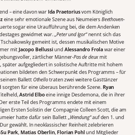
bend – eine davon war
Ida Praetorius
vom Königlich
ez
eine sehr emotionale Szene aus Neumeiers
Beethoven-
teuerte sogar eine Uraufführung bei, die dem Andenken
odestages gewidmet war. „
Peter und Igor“
nennt sich das
Tschaikowsky gemeint ist, dessen musikalischen Motive
mmer mit
Jacopo
Bellussi
und
Alessandro
Frola
war einer
ebungsvoller, zärtlicher Männer-
Pas de deux
mit
 später aufgegliedert in solistische Auftritte mit hohem
eationen bildeten den Schwerpunkt des Programms – für
 seinem Ballett
Othello
traten zwei weitere Gasttänzer
nd sorgten für eine überaus berührende Szene.
Ryan
itelheld,
Astrid Elbo
eine innige Desdemona, die in ihrer
Der erste Teil des Programms endete mit einem
igen Ersten Solistin der Compagnie Colleen Scott, die am
meier hatte dafür sein Ballett „
Wendung“
auf den 1. und
-Dur gewählt. In neoklassischer Reinheit zelebrieren
-Su Park
,
Matias Oberlin
,
Florian Pohl
und Mitglieder