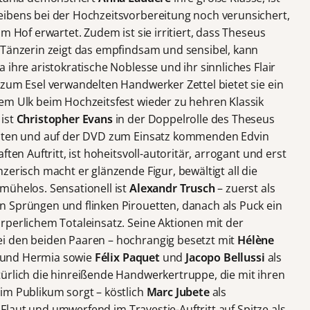
eibens bei der Hochzeitsvorbereitung noch verunsichert,
m Hof erwartet. Zudem ist sie irritiert, dass Theseus
 Tänzerin zeigt das empfindsam und sensibel, kann
 ihre aristokratische Noblesse und ihr sinnliches Flair
 zum Esel verwandelten Handwerker Zettel bietet sie ein
em Ulk beim Hochzeitsfest wieder zu hehren Klassik
 ist
Christopher Evans
in der Doppelrolle des Theseus
tzten und auf der DVD zum Einsatz kommenden Edvin
ten Auftritt, ist hoheitsvoll-autoritär, arrogant und erst
zerisch macht er glänzende Figur, bewältigt all die
mühelos. Sensationell ist
Alexandr Trusch
– zuerst als
 Sprüngen und flinken Pirouetten, danach als Puck ein
rperlichem Totaleinsatz. Seine Aktionen mit der
i den beiden Paaren – hochrangig besetzt mit
Hélène
 und Hermia sowie
Félix Paquet
und
Jacopo Bellussi
als
ürlich die hinreißende Handwerkertruppe, die mit ihren
im Publikum sorgt – köstlich
Marc
Jubete
als
 Flaut und umwerfend im Travestie-Auftritt auf Spitze als