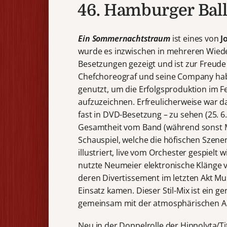
46. Hamburger Ball
Ein Sommernachtstraum
ist eines von
J
wurde es inzwischen in mehreren Wied
Besetzungen gezeigt und ist zur Freud
Chefchoreograf und seine Company hab
genutzt, um die Erfolgsproduktion im Fe
aufzuzeichnen. Erfreulicherweise war d
fast in DVD-Besetzung – zu sehen (25. 6.
Gesamtheit vom Band (während sonst 
Schauspiel, welche die höfischen Szene
illustriert, live vom Orchester gespiel
nutzte Neumeier elektronische Klänge v
deren Divertissement im letzten Akt M
Einsatz kamen. Dieser Stil-Mix ist ein ge
gemeinsam mit der atmosphärischen A
Neu in der Doppelrolle der Hippolyta/T