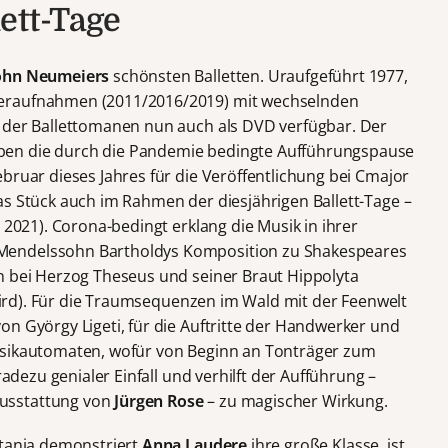
ett-Tage
ohn Neumeiers
schönsten Balletten. Uraufgeführt 1977,
eraufnahmen (2011/2016/2019) mit wechselnden
e der Ballettomanen nun auch als DVD verfügbar. Der
en die durch die Pandemie bedingte Aufführungspause
bruar dieses Jahres für die Veröffentlichung bei Cmajor
as Stück auch im Rahmen der diesjährigen Ballett-Tage –
 2021). Corona-bedingt erklang die Musik in ihrer
Mendelssohn Bartholdys Komposition zu Shakespeares
n bei Herzog Theseus und seiner Braut Hippolyta
t wird). Für die Traumsequenzen im Wald mit der Feenwelt
on György Ligeti, für die Auftritte der Handwerker und
usikautomaten, wofür von Beginn an Tonträger zum
radezu genialer Einfall und verhilft der Aufführung –
usstattung von
Jürgen Rose
– zu magischer Wirkung.
itania demonstriert
Anna Laudere
ihre große Klasse, ist