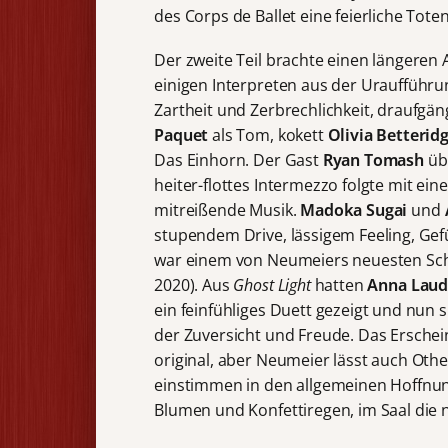
des Corps de Ballet eine feierliche Tot
Der zweite Teil brachte einen längeren
einigen Interpreten aus der Uraufführun
Zartheit und Zerbrechlichkeit, draufgä
Paquet
als Tom, kokett
Olivia Betterid
Das Einhorn. Der Gast
Ryan
Tomash
üb
heiter-flottes Intermezzo folgte mit e
mitreißende Musik.
Madoka Sugai
und
stupendem Drive, lässigem Feeling, Gef
war einem von Neumeiers neuesten Sc
2020). Aus
Ghost Light
hatten
Anna Laud
ein feinfühliges Duett gezeigt und nun 
der Zuversicht und Freude. Das Ersche
original, aber Neumeier lässt auch Ot
einstimmen in den allgemeinen Hoffnung
Blumen und Konfettiregen, im Saal die 