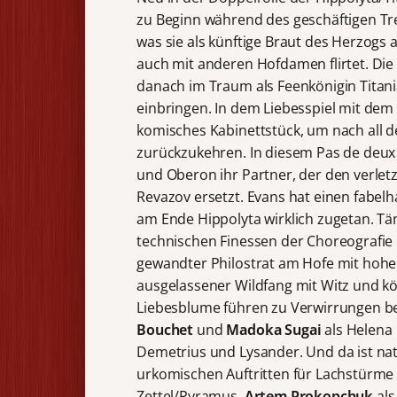
zu Beginn während des geschäftigen Tr
was sie als künftige Braut des Herzogs a
auch mit anderen Hofdamen flirtet. Die
danach im Traum als Feenkönigin Titania
einbringen. In dem Liebesspiel mit dem
komisches Kabinettstück, um nach all d
zurückzukehren. In diesem Pas de deux
und Oberon ihr Partner, der den verle
Revazov ersetzt. Evans hat einen fabelhaf
am Ende Hippolyta wirklich zugetan. Tän
technischen Finessen der Choreografie 
gewandter Philostrat am Hofe mit hohen
ausgelassener Wildfang mit Witz und kö
Liebesblume führen zu Verwirrungen be
Bouchet
und
Madoka Sugai
als Helena
Demetrius und Lysander. Und da ist nat
urkomischen Auftritten für Lachstürme 
Zettel/Pyramus,
Artem Prokopchuk
als