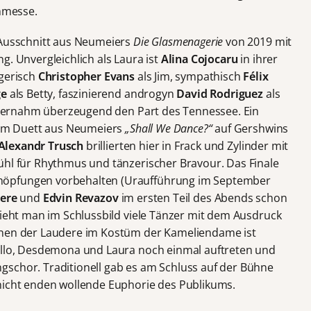
enmesse.
 Ausschnitt aus Neumeiers
Die Glasmenagerie
von 2019 mit
g. Unvergleichlich als Laura ist
Alina Cojocaru
in ihrer
ngerisch
Christopher Evans
als Jim, sympathisch
Félix
ge
als Betty, faszinierend androgyn
David Rodriguez
als
ernahm überzeugend den Part des Tennessee. Ein
inem Duett aus Neumeiers
„Shall We Dance?“
auf Gershwins
Alexandr Trusch
brillierten hier in Frack und Zylinder mit
ühl für Rhythmus und tänzerischer Bravour. Das Finale
höpfungen vorbehalten (Uraufführung im September
ere
und
Edvin
Revazov
im ersten Teil des Abends schon
sieht man im Schlussbild viele Tänzer mit dem Ausdruck
inen der Laudere im Kostüm der Kameliendame ist
hello, Desdemona und Laura noch einmal auftreten und
schor. Traditionell gab es am Schluss auf der Bühne
nicht enden wollende Euphorie des Publikums.