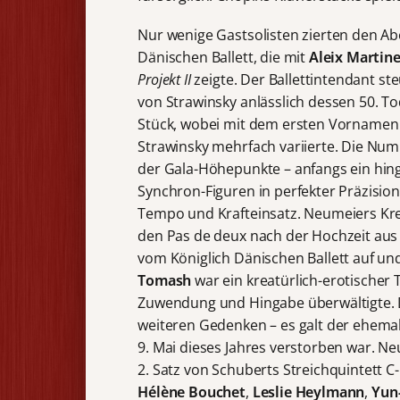
Nur wenige Gastsolisten zierten den A
Dänischen Ballett, die mit
Aleix Martin
Projekt II
zeigte. Der Ballettintendant s
von Strawinsky anlässlich dessen 50. T
Stück, wobei mit dem ersten Vornamen 
Strawinsky mehrfach variierte. Die Nu
der Gala-Höhepunkte – anfangs ein hing
Synchron-Figuren in perfekter Präzision,
Tempo und Krafteinsatz. Neumeiers Kr
den Pas de deux nach der Hochzeit aus
vom Königlich Dänischen Ballett auf u
Tomash
war ein kreatürlich-erotischer T
Zuwendung und Hingabe überwältigte. 
weiteren Gedenken – es galt der ehemal
9. Mai dieses Jahres verstorben war. Neu
2. Satz von Schuberts Streichquintett C
Hélène Bouchet
,
Leslie
Heylmann
,
Yun