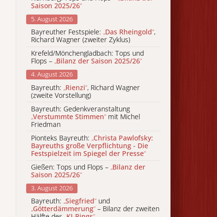
Saison 2025/26
“
5. August 2026
Bayreuther Festspiele:
„
Das Rheingold
“
,
Richard Wagner (zweiter Zyklus)
Krefeld/Mönchengladbach: Tops und
Flops –
„
Bilanz der Saison 2025/26
“
4. August 2026
Bayreuth:
„
Rienzi
“
, Richard Wagner
(zweite Vorstellung)
Bayreuth: Gedenkveranstaltung
„
Verstummte Stimmen
“
mit Michel
Friedman
Pionteks Bayreuth:
„
Christa Pawlofsky:
Bayreuths große Verpflichtung - Die
Festspielzeit im Spiegel der Presse
“
Gießen: Tops und Flops –
„
Bilanz der
Saison 2025/26
“
3. August 2026
Bayreuth:
„
Siegfried
“
und
„
Götterdämmerung
“
– Bilanz der zweiten
Hälfte des
„
KI-Rings
“