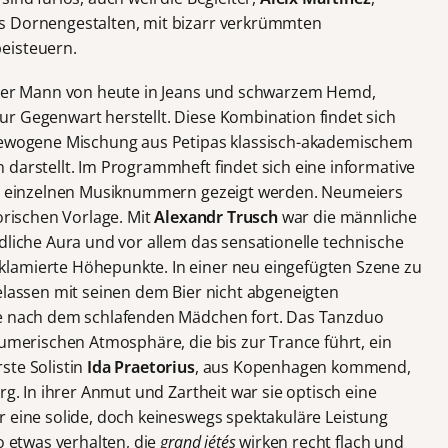
s Dornengestalten, mit bizarr verkrümmten
eisteuern.
unger Mann von heute in Jeans und schwarzem Hemd,
r Gegenwart herstellt. Diese Kombination findet sich
sgewogene Mischung aus Petipas klassisch-akademischem
 darstellt. Im Programmheft findet sich eine informative
die einzelnen Musiknummern gezeigt werden. Neumeiers
torischen Vorlage. Mit
Alexandr
Trusch
war die männliche
dliche Aura und vor allem das sensationelle technische
lamierte Höhepunkte. In einer neu eingefügten Szene zu
elassen mit seinen dem Bier nicht abgeneigten
he nach dem schlafenden Mädchen fort. Das Tanzduo
äumerischen Atmosphäre, die bis zur Trance führt, ein
ste Solistin
Ida Praetorius
, aus Kopenhagen kommend,
rg. In ihrer Anmut und Zartheit war sie optisch eine
r eine solide, doch keineswegs spektakuläre Leistung
o etwas verhalten, die
grand jétés
wirken recht flach und