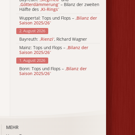
„
Götterdämmerung
“
– Bilanz der zweiten
Hälfte des
„
KI-Rings
“
Wuppertal: Tops und Flops –
„
Bilanz der
Saison 2025/26
“
2. August 2026
Bayreuth:
„
Rienzi
“
, Richard Wagner
Mainz: Tops und Flops –
„
Bilanz der
Saison 2025/26
“
1. August 2026
Bonn: Tops und Flops –
„
Bilanz der
Saison 2025/26
“
MEHR