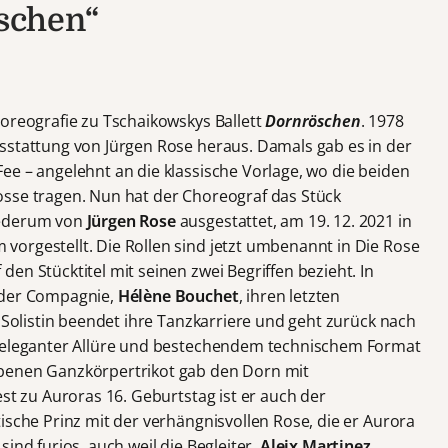
schen“
reografie zu Tschaikowskys Ballett
Dornröschen
. 1978
sstattung von Jürgen Rose heraus. Damals gab es in der
ee – angelehnt an die klassische Vorlage, wo die beiden
osse tragen. Nun hat der Choreograf das Stück
iederum von
Jürgen Rose
ausgestattet, am 19. 12. 2021 in
orgestellt. Die Rollen sind jetzt umbenannt in Die Rose
en Stücktitel mit seinen zwei Begriffen bezieht. In
 der Compagnie,
Hélène Bouchet
, ihren letzten
Solistin beendet ihre Tanzkarriere und geht zurück nach
t eleganter Allüre und bestechendem technischem Format
benen Ganzkörpertrikot gab den Dorn mit
est zu Auroras 16. Geburtstag ist er auch der
ische Prinz mit der verhängnisvollen Rose, die er Aurora
ind furios, auch weil die Begleiter,
Aleix Martinez
,