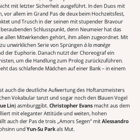
cht mit letzter Sicherheit ausgeführt. In den Duos mit
ren, vor allem im Grand Pas de deux beim Hochzeitsfest,
unktet und Trusch in der seinen mit stupender Bravour
em beraubenden Schlusspunkt, denn Neumeier hat das
e allen Mitwirkenden gehört, ihm allein zugeordnet. Mit
ezu unwirklichen Serie von Sprüngen
à la manège
nd der Euphorie. Danach nutzt der Choreograf ein
sten, um die Handlung zum Prolog zurückzuführen.
sieht das schlafende Mädchen auf einer Bank – in einem
t auch die deutliche Aufwertung des Hoftanzmeisters
schen Vokabular tanzt und sogar noch den Blauen Vogel
ue Lin
) asmburggibt.
Christopher Evans
macht aus dem
liert mit eleganter Attitüde und weiten, hohen
llt auch der Pas de trois „Amors Segen“ mit
Alessandro
rohsinn und
Yun-Su Park
als Mut.