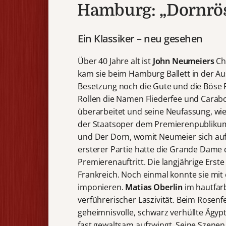
Hamburg: „Dornrö
Ein Klassiker – neu gesehen
Über 40 Jahre alt ist
John Neumeiers
Cho
kam sie beim Hamburg Ballett in der Au
Besetzung noch die Gute und die Böse F
Rollen die Namen Fliederfee und Carab
überarbeitet und seine Neufassung, w
der Staatsoper dem Premierenpublikum v
und Der Dorn, womit Neumeier sich auf d
ersterer Partie hatte die Grande Dame
Premierenauftritt. Die langjährige Erste
Frankreich. Noch einmal konnte sie mi
imponieren.
Matias Oberlin
im hautfar
verführerischer Laszivität. Beim Rosenf
geheimnisvolle, schwarz verhüllte Ägypt
fast gewaltsam aufzwingt. Seine Szenen s