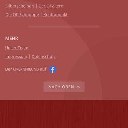
Silberscheiben
Der OF-Stern
Die OF-Schnuppe
Kontrapunkt
MEHR
Unser Team
Impressum
Datenschutz
Der O
auf
PERNFREUND
NACH OBEN