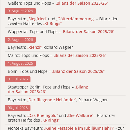
Gießen: Tops und Flops –
„
Bilanz der Saison 2025/26
“
3. August 2026
Bayreuth:
„
Siegfried
“
und
„
Götterdämmerung
“
– Bilanz der
zweiten Hälfte des
„
KI-Rings
“
Wuppertal: Tops und Flops –
„
Bilanz der Saison 2025/26
“
2. August 2026
Bayreuth:
„
Rienzi
“
, Richard Wagner
Mainz: Tops und Flops –
„
Bilanz der Saison 2025/26
“
1. August 2026
Bonn: Tops und Flops –
„
Bilanz der Saison 2025/26
“
31. Juli 2026
Staatsoper Berlin: Tops und Flops –
„
Bilanz
der Saison 2025/26
“
Bayreuth:
„
Der fliegende Holländer
“
, Richard Wagner
30. Juli 2026
Bayreuth:
„
Das Rheingold
“
und
„
Die Walküre
“
- Bilanz der
ersten Hälfte des
„
KI-Rings
“
Pionteks Bayreuth:
„
Keine Festspiele im Jubiläumsjahr?
“
- zur