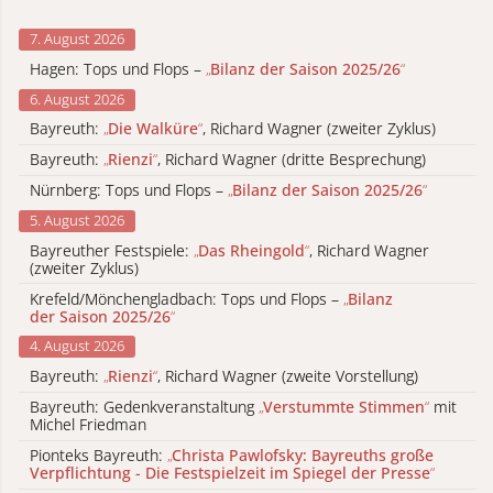
7. August 2026
Hagen: Tops und Flops –
„
Bilanz der Saison 2025/26
“
6. August 2026
Bayreuth:
„
Die Walküre
“
, Richard Wagner (zweiter Zyklus)
Bayreuth:
„
Rienzi
“
, Richard Wagner (dritte Besprechung)
Nürnberg: Tops und Flops –
„
Bilanz der Saison 2025/26
“
5. August 2026
Bayreuther Festspiele:
„
Das Rheingold
“
, Richard Wagner
(zweiter Zyklus)
Krefeld/Mönchengladbach: Tops und Flops –
„
Bilanz
der Saison 2025/26
“
4. August 2026
Bayreuth:
„
Rienzi
“
, Richard Wagner (zweite Vorstellung)
Bayreuth: Gedenkveranstaltung
„
Verstummte Stimmen
“
mit
Michel Friedman
Pionteks Bayreuth:
„
Christa Pawlofsky: Bayreuths große
Verpflichtung - Die Festspielzeit im Spiegel der Presse
“