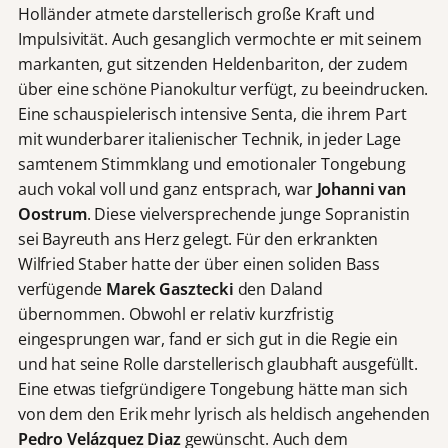
Holländer atmete darstellerisch große Kraft und
Impulsivität. Auch gesanglich vermochte er mit seinem
markanten, gut sitzenden Heldenbariton, der zudem
über eine schöne Pianokultur verfügt, zu beeindrucken.
Eine schauspielerisch intensive Senta, die ihrem Part
mit wunderbarer italienischer Technik, in jeder Lage
samtenem Stimmklang und emotionaler Tongebung
auch vokal voll und ganz entsprach, war
Johanni van
Oostrum
. Diese vielversprechende junge Sopranistin
sei Bayreuth ans Herz gelegt. Für den erkrankten
Wilfried Staber hatte der über einen soliden Bass
verfügende
Marek Gasztecki
den Daland
übernommen. Obwohl er relativ kurzfristig
eingesprungen war, fand er sich gut in die Regie ein
und hat seine Rolle darstellerisch glaubhaft ausgefüllt.
Eine etwas tiefgründigere Tongebung hätte man sich
von dem den Erik mehr lyrisch als heldisch angehenden
Pedro Velázquez Diaz
gewünscht. Auch dem