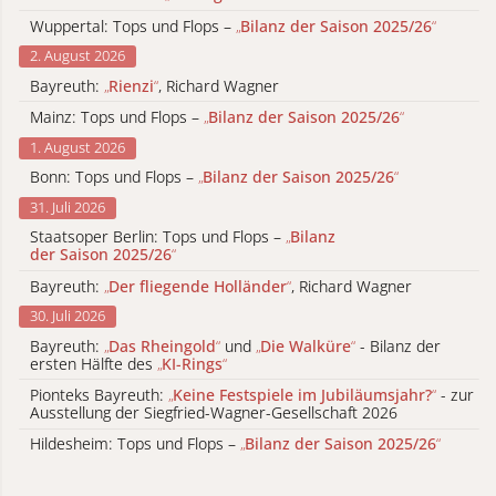
Wuppertal: Tops und Flops –
„
Bilanz der Saison 2025/26
“
2. August 2026
Bayreuth:
„
Rienzi
“
, Richard Wagner
Mainz: Tops und Flops –
„
Bilanz der Saison 2025/26
“
1. August 2026
Bonn: Tops und Flops –
„
Bilanz der Saison 2025/26
“
31. Juli 2026
Staatsoper Berlin: Tops und Flops –
„
Bilanz
der Saison 2025/26
“
Bayreuth:
„
Der fliegende Holländer
“
, Richard Wagner
30. Juli 2026
Bayreuth:
„
Das Rheingold
“
und
„
Die Walküre
“
- Bilanz der
ersten Hälfte des
„
KI-Rings
“
Pionteks Bayreuth:
„
Keine Festspiele im Jubiläumsjahr?
“
- zur
Ausstellung der Siegfried-Wagner-Gesellschaft 2026
Hildesheim: Tops und Flops –
„
Bilanz der Saison 2025/26
“