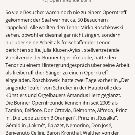
(c) Opernfreunde Bonn
So viele Besucher waren noch nie zu einem Operntreff
gekommen: der Saal war mit ca. 50 Besuchern
rappelvoll. Alle wollten den Tenor Mirko Roschkowski
sehen, obwohl er diesmal gar nicht singen, sondern
nur über seine Arbeit als freischaffender Tenor
berichten sollte. Julia Kluxen-Ayissi, stellvertretende
Vorsitzende der Bonner Opernfreunde, hatte den
Tenor zu einem Hintergrundgespräch über seine Arbeit
als freiberuflicher Sänger zu einem Operntreff
eingeladen. Roschkowski hatte zwei Tage vorher in „Der
singende Teufel“ von Schreker in der Hauptrolle des
Künstlers und Orgelbauers Amandus Herz geglänzt.
Die Bonner Opernfreunde kennen ihn seit 2009 als
Tamino, Belfiore, Don Ottavio, Belmonte, Alfredo, Prinz
in „Die Liebe zu den 3 Orangen“, Prinz in „Rusalka“,
Gérald in „Lakmé“, Bajazet, Nemorino, Don José,
Benvenuto Cellini, Baron Kronthal, Walther von der