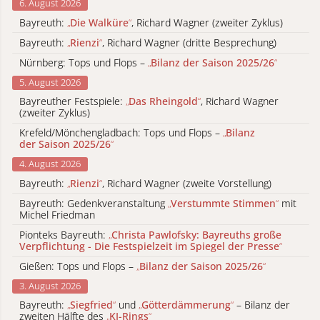
6. August 2026
Bayreuth:
„
Die Walküre
“
, Richard Wagner (zweiter Zyklus)
Bayreuth:
„
Rienzi
“
, Richard Wagner (dritte Besprechung)
Nürnberg: Tops und Flops –
„
Bilanz der Saison 2025/26
“
5. August 2026
Bayreuther Festspiele:
„
Das Rheingold
“
, Richard Wagner
(zweiter Zyklus)
Krefeld/Mönchengladbach: Tops und Flops –
„
Bilanz
der Saison 2025/26
“
4. August 2026
Bayreuth:
„
Rienzi
“
, Richard Wagner (zweite Vorstellung)
Bayreuth: Gedenkveranstaltung
„
Verstummte Stimmen
“
mit
Michel Friedman
Pionteks Bayreuth:
„
Christa Pawlofsky: Bayreuths große
Verpflichtung - Die Festspielzeit im Spiegel der Presse
“
Gießen: Tops und Flops –
„
Bilanz der Saison 2025/26
“
3. August 2026
Bayreuth:
„
Siegfried
“
und
„
Götterdämmerung
“
– Bilanz der
zweiten Hälfte des
„
KI-Rings
“