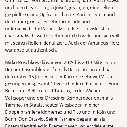
Unmittelbar vorher, am 6. Mai 2023, hatte Roschkowski
noch den Éléazar in „La Juive“ gesungen, eine selten
gespielte Grand Opéra, und am 7. April in Dortmund
den Lohengrin, alles sehr fordernde und
unterschiedliche Partien. Mirko Roschkowski ist so
charismatisch, weil er sehr natürlich wirkt und sich voll
mit seinen Rollen identifiziert. Auch der Amandus Herz
war absolut authentisch.
Mirko Roschkowski war von 2009 bis 2013 Mitglied des
Bonner Ensembles, er fing als Belmonte an und hat in
den ersten 15 Jahren seiner Karriere sehr viel Mozart
gesungen, insgesamt 11 verschiedene Partien: in Bonn
Belmonte, Belfiore und Tamino, in der Wiener
Volksoper und der Dresdner Semperoper ebenfalls
Tamino, im Staatstheater Wiesbaden in einer
Doppelpremiere Idomeneo und Tito und in Köln und
Bonn Don Ottavio. Seine Karriere begann er als
Ensemblemitglied in Bremerhaven, wo er viele erste