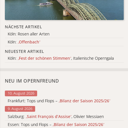
NÄCHSTE ARTIKEL
Köln: Rosen aller Arten
Köln:
„
Offenbach
“
NEUESTER ARTIKEL
Köln:
„
Fest der schönen Stimmen
“
, Italienische Operngala
NEU IM OPERNFREUND
10. August 2026
Frankfurt: Tops und Flops –
„
Bilanz der Saison 2025/26
“
9. August 2026
Salzburg:
„
Saint François d’Assise
“
, Olivier Messiaen
Essen: Tops und Flops –
„
Bilanz der Saison 2025/26
“