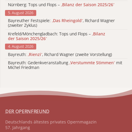
Nürnberg: Tops und Flops –
„
Bilanz der Saison 2025/26
“
5. August 2026
Bayreuther Festspiele:
„
Das Rheingold
“
, Richard Wagner
(zweiter Zyklus)
Krefeld/Mönchengladbach: Tops und Flops –
„
Bilanz
der Saison 2025/26
“
4. August 2026
Bayreuth:
„
Rienzi
“
, Richard Wagner (zweite Vorstellung)
Bayreuth: Gedenkveranstaltung
„
Verstummte Stimmen
“
mit
Michel Friedman
DER OPERNFREUND
Deutschlands ältestes privates
Opernmagazin
57. Jahrgang