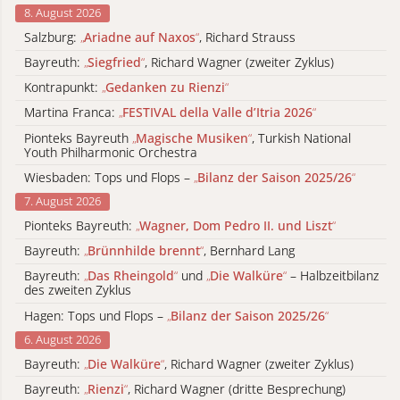
8. August 2026
Salzburg:
„
Ariadne auf Naxos
“
, Richard Strauss
Bayreuth:
„
Siegfried
“
, Richard Wagner (zweiter Zyklus)
Kontrapunkt:
„
Gedanken zu Rienzi
“
Martina Franca:
„
FESTIVAL della Valle d’Itria 2026
“
Pionteks Bayreuth
„
Magische Musiken
“
, Turkish National
Youth Philharmonic Orchestra
Wiesbaden: Tops und Flops –
„
Bilanz der Saison 2025/26
“
7. August 2026
Pionteks Bayreuth:
„
Wagner, Dom Pedro II. und Liszt
“
Bayreuth:
„
Brünnhilde brennt
“
, Bernhard Lang
Bayreuth:
„
Das Rheingold
“
und
„
Die Walküre
“
– Halbzeitbilanz
des zweiten Zyklus
Hagen: Tops und Flops –
„
Bilanz der Saison 2025/26
“
6. August 2026
Bayreuth:
„
Die Walküre
“
, Richard Wagner (zweiter Zyklus)
Bayreuth:
„
Rienzi
“
, Richard Wagner (dritte Besprechung)