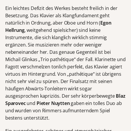
Ein leichtes Defizit des Werkes besteht freilich in der
Besetzung. Das Klavier als Klangfundament geht
natürlich in Ordnung, aber Oboe und Horn (
Egon
Hellrung
, weitgehend spielsicher) sind keine
Instrumente, die sich klanglich wirklich stimmig
ergänzen. Sie musizieren mehr oder weniger
nebeneinander her. Das genaue Gegenteil ist bei
Michail Glinkas „Trio pathétique“ der Fall. Klarinette und
Fagott verschmelzen tonlich perfekt, das Klavier agiert
virtuos im Hintergrund. Von „pathétique“ ist übrigens
nicht sehr viel zu spüren. Der Finalsatz mit seinen
häufigen Abwärts-Tonleitern wirkt sogar
ausgesprochen kapriziös. Der sehr körperbewegte
Blaz
Sparovec
und
Pieter Nuytten
gaben ein tolles Duo ab
und wurden von Rimmers aufmunterndem Spiel
bestens unterstützt.
Ein ausgedehnter, schöner und atmosphärischer