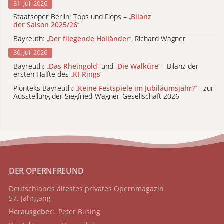
31. Juli 2026
Staatsoper Berlin: Tops und Flops –
„
Bilanz
der Saison 2025/26
“
Bayreuth:
„
Der fliegende Holländer
“
, Richard Wagner
30. Juli 2026
Bayreuth:
„
Das Rheingold
“
und
„
Die Walküre
“
- Bilanz der
ersten Hälfte des
„
KI-Rings
“
Pionteks Bayreuth:
„
Keine Festspiele im Jubiläumsjahr?
“
- zur
Ausstellung der Siegfried-Wagner-Gesellschaft 2026
DER OPERNFREUND
Deutschlands ältestes privates
Opernmagazin
57. Jahrgang
Herausgeber
: Peter Bilsing