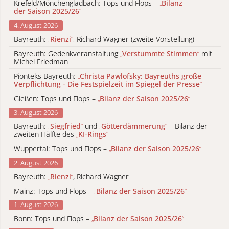
Krefeld/Mönchengladbach: Tops und Flops –
„
Bilanz
der Saison 2025/26
“
4. August 2026
Bayreuth:
„
Rienzi
“
, Richard Wagner (zweite Vorstellung)
Bayreuth: Gedenkveranstaltung
„
Verstummte Stimmen
“
mit
Michel Friedman
Pionteks Bayreuth:
„
Christa Pawlofsky: Bayreuths große
Verpflichtung - Die Festspielzeit im Spiegel der Presse
“
Gießen: Tops und Flops –
„
Bilanz der Saison 2025/26
“
3. August 2026
Bayreuth:
„
Siegfried
“
und
„
Götterdämmerung
“
– Bilanz der
zweiten Hälfte des
„
KI-Rings
“
Wuppertal: Tops und Flops –
„
Bilanz der Saison 2025/26
“
2. August 2026
Bayreuth:
„
Rienzi
“
, Richard Wagner
Mainz: Tops und Flops –
„
Bilanz der Saison 2025/26
“
1. August 2026
Bonn: Tops und Flops –
„
Bilanz der Saison 2025/26
“