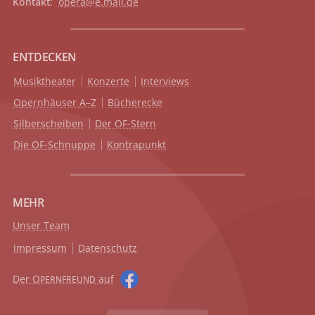
Kontakt
:
opera@e.mail.de
ENTDECKEN
Musiktheater
Konzerte
Interviews
Opernhäuser A–Z
Bücherecke
Silberscheiben
Der OF-Stern
Die OF-Schnuppe
Kontrapunkt
MEHR
Unser Team
Impressum
Datenschutz
Der O
auf
PERNFREUND