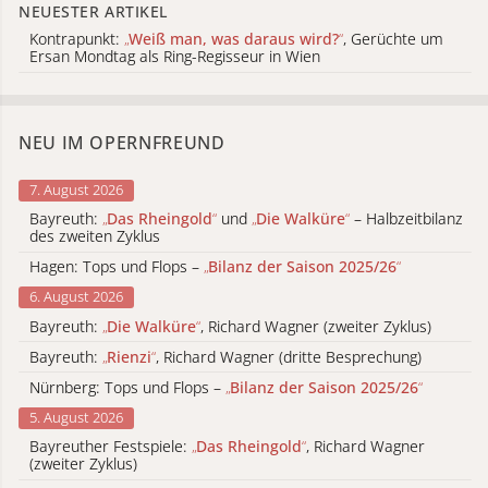
NEUESTER ARTIKEL
Kontrapunkt:
„
Weiß man, was daraus wird?
“
, Gerüchte um
Ersan Mondtag als Ring-Regisseur in Wien
NEU IM OPERNFREUND
7. August 2026
Bayreuth:
„
Das Rheingold
“
und
„
Die Walküre
“
– Halbzeitbilanz
des zweiten Zyklus
Hagen: Tops und Flops –
„
Bilanz der Saison 2025/26
“
6. August 2026
Bayreuth:
„
Die Walküre
“
, Richard Wagner (zweiter Zyklus)
Bayreuth:
„
Rienzi
“
, Richard Wagner (dritte Besprechung)
Nürnberg: Tops und Flops –
„
Bilanz der Saison 2025/26
“
5. August 2026
Bayreuther Festspiele:
„
Das Rheingold
“
, Richard Wagner
(zweiter Zyklus)