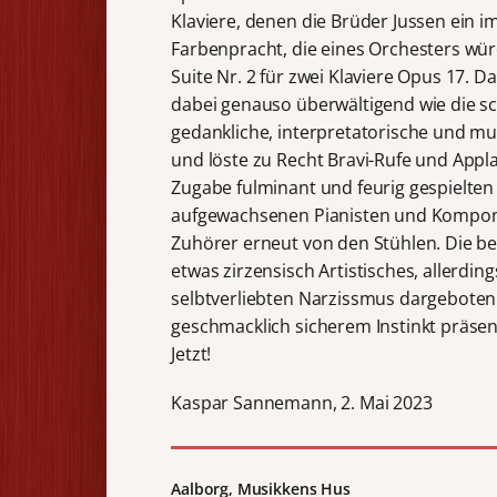
Klaviere, denen die Brüder Jussen ein 
Farbenpracht, die eines Orchesters w
Suite Nr. 2 für zwei Klaviere Opus 17.
dabei genauso überwältigend wie die sc
gedankliche, interpretatorische und mu
und löste zu Recht Bravi-Rufe und Appla
Zugabe fulminant und feurig gespielte
aufgewachsenen Pianisten und Komponis
Zuhörer erneut von den Stühlen. Die bei
etwas zirzensisch Artistisches, allerdi
selbtverliebten Narzissmus dargeboten.
geschmacklich sicherem Instinkt präsent
Jetzt!
Kaspar Sannemann, 2. Mai 2023
Aalborg, Musikkens Hus