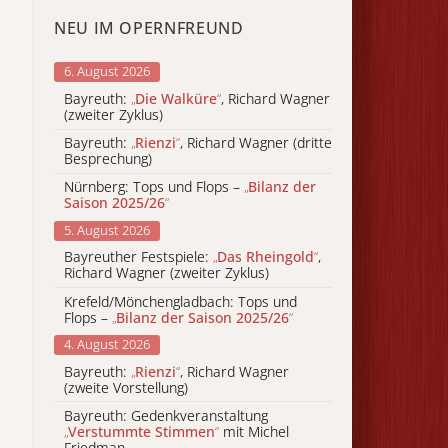
NEU IM OPERNFREUND
6. August 2026
Bayreuth:
„
Die Walküre
“
, Richard Wagner
(zweiter Zyklus)
Bayreuth:
„
Rienzi
“
, Richard Wagner (dritte
Besprechung)
Nürnberg: Tops und Flops –
„
Bilanz der
Saison 2025/26
“
5. August 2026
Bayreuther Festspiele:
„
Das Rheingold
“
,
Richard Wagner (zweiter Zyklus)
Krefeld/Mönchengladbach: Tops und
Flops –
„
Bilanz der Saison 2025/26
“
4. August 2026
Bayreuth:
„
Rienzi
“
, Richard Wagner
(zweite Vorstellung)
Bayreuth: Gedenkveranstaltung
„
Verstummte Stimmen
“
mit Michel
Friedman