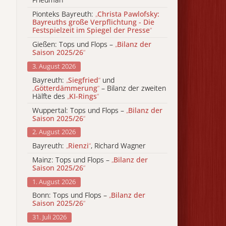
Pionteks Bayreuth:
„
Christa Pawlofsky:
Bayreuths große Verpflichtung - Die
Festspielzeit im Spiegel der Presse
“
Gießen: Tops und Flops –
„
Bilanz der
Saison 2025/26
“
3. August 2026
Bayreuth:
„
Siegfried
“
und
„
Götterdämmerung
“
– Bilanz der zweiten
Hälfte des
„
KI-Rings
“
Wuppertal: Tops und Flops –
„
Bilanz der
Saison 2025/26
“
2. August 2026
Bayreuth:
„
Rienzi
“
, Richard Wagner
Mainz: Tops und Flops –
„
Bilanz der
Saison 2025/26
“
1. August 2026
Bonn: Tops und Flops –
„
Bilanz der
Saison 2025/26
“
31. Juli 2026