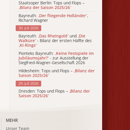
Staatsoper Berlin: Tops und Flops –
„
Bilanz der Saison 2025/26
“
Bayreuth:
„
Der fliegende Holländer
“
,
Richard Wagner
30. Juli 2026
Bayreuth:
„
Das Rheingold
“
und
„
Die
Walküre
“
- Bilanz der ersten Hälfte des
„
KI-Rings
“
Pionteks Bayreuth:
„
Keine Festspiele im
Jubiläumsjahr?
“
- zur Ausstellung der
Siegfried-Wagner-Gesellschaft 2026
Hildesheim: Tops und Flops –
„
Bilanz der
Saison 2025/26
“
29. Juli 2026
Dresden: Tops und Flops –
„
Bilanz der
Saison 2025/26
“
MEHR
Unser Team