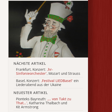
NÄCHSTE ARTIKEL
Frankfurt, Konzert:
„
hr-
Sinfonieorchester
“
, Mozart und Strauss
Basel, Konzert:
„
Festival LIEDBasel
“
ein
Liederabend aus der Ukaine
NEUESTER ARTIKEL
Pionteks Bayreuth:
„
… von Takt zu
That…
“
, Katharina Thalbach und
Kit Armstrong