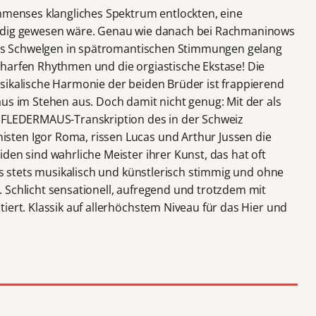
immenses klangliches Spektrum entlockten, eine
ürdig gewesen wäre. Genau wie danach bei Rachmaninows
 Das Schwelgen in spätromantischen Stimmungen gelang
harfen Rhythmen und die orgiastische Ekstase! Die
sikalische Harmonie der beiden Brüder ist frappierend
us im Stehen aus. Doch damit nicht genug: Mit der als
n FLEDERMAUS-Transkription des in der Schweiz
ten Igor Roma, rissen Lucas und Arthur Jussen die
den sind wahrliche Meister ihrer Kunst, das hat oft
ngs stets musikalisch und künstlerisch stimmig und ohne
 Schlicht sensationell, aufregend und trotzdem mit
iert. Klassik auf allerhöchstem Niveau für das Hier und