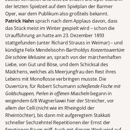
der letzten Spielzeit auf dem Spielplan der Barmer
Oper, war dem Publikum also großteils bekannt.
Patrick Hahn
sprach nach dem Applaus davon, dass
das Stück meist im Winter gespielt wird – schon die
Uraufführung an hatte am 23. Dezember 1893
stattgefunden (unter Richard Strauss in Weimar) – und
kündigte Felix Mendelssohn-Bartholdys
Konzertouvertüre
Die schöne Melusine
an, sprach von der märchenhaften
Liebe, von Gut und Böse, und dem Schicksal des
Mädchens, welches als Meerjungfrau den Rest ihres
Lebens mit Monoflosse verbringen musste. Die
Ouvertüre, für Robert Schumann
schießende Fische mit
Goldschuppen, Perlen in offenen Muscheln
begann in
wogendem 6/8 Wagnerlawei hier der Streicher, vor
allem der Celli (nicht wie im Rheingold der
Rheintöchter), bis dann mit aufgeregtem Stakkati
schneller Sechzehntel Repetitionen der Ernst der
Emotionen Raum griff. Auch mit diesem Werk wird auf