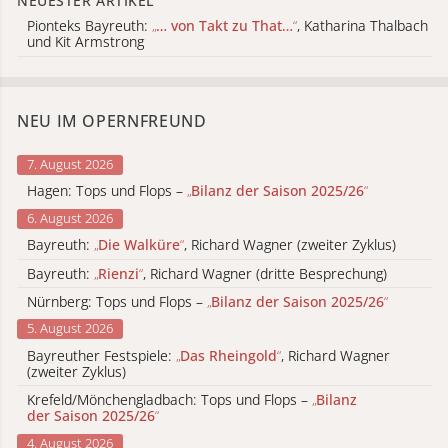
NEUESTER ARTIKEL
Pionteks Bayreuth:
„
… von Takt zu That…
“
, Katharina Thalbach
und Kit Armstrong
NEU IM OPERNFREUND
7. August 2026
Hagen: Tops und Flops –
„
Bilanz der Saison 2025/26
“
6. August 2026
Bayreuth:
„
Die Walküre
“
, Richard Wagner (zweiter Zyklus)
Bayreuth:
„
Rienzi
“
, Richard Wagner (dritte Besprechung)
Nürnberg: Tops und Flops –
„
Bilanz der Saison 2025/26
“
5. August 2026
Bayreuther Festspiele:
„
Das Rheingold
“
, Richard Wagner
(zweiter Zyklus)
Krefeld/Mönchengladbach: Tops und Flops –
„
Bilanz
der Saison 2025/26
“
4. August 2026