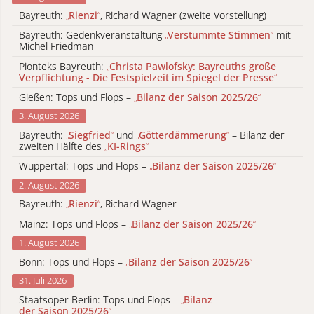
Bayreuth:
„
Rienzi
“
, Richard Wagner (zweite Vorstellung)
Bayreuth: Gedenkveranstaltung
„
Verstummte Stimmen
“
mit
Michel Friedman
Pionteks Bayreuth:
„
Christa Pawlofsky: Bayreuths große
Verpflichtung - Die Festspielzeit im Spiegel der Presse
“
Gießen: Tops und Flops –
„
Bilanz der Saison 2025/26
“
3. August 2026
Bayreuth:
„
Siegfried
“
und
„
Götterdämmerung
“
– Bilanz der
zweiten Hälfte des
„
KI-Rings
“
Wuppertal: Tops und Flops –
„
Bilanz der Saison 2025/26
“
2. August 2026
Bayreuth:
„
Rienzi
“
, Richard Wagner
Mainz: Tops und Flops –
„
Bilanz der Saison 2025/26
“
1. August 2026
Bonn: Tops und Flops –
„
Bilanz der Saison 2025/26
“
31. Juli 2026
Staatsoper Berlin: Tops und Flops –
„
Bilanz
der Saison 2025/26
“