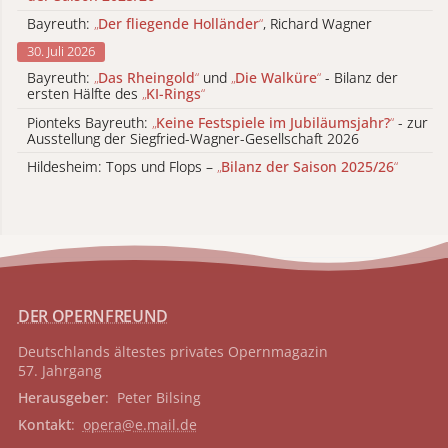
Bayreuth:
„
Der fliegende Holländer
“
, Richard Wagner
30. Juli 2026
Bayreuth:
„
Das Rheingold
“
und
„
Die Walküre
“
- Bilanz der
ersten Hälfte des
„
KI-Rings
“
Pionteks Bayreuth:
„
Keine Festspiele im Jubiläumsjahr?
“
- zur
Ausstellung der Siegfried-Wagner-Gesellschaft 2026
Hildesheim: Tops und Flops –
„
Bilanz der Saison 2025/26
“
DER OPERNFREUND
Deutschlands ältestes privates
Opernmagazin
57. Jahrgang
Herausgeber
: Peter Bilsing
Kontakt
:
opera@e.mail.de