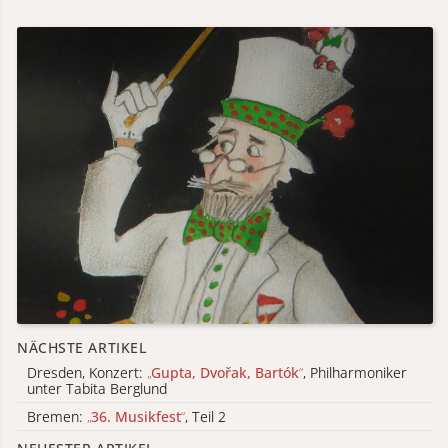
NÄCHSTE ARTIKEL
Dresden, Konzert:
„
Gupta, Dvořak, Bartók
“
, Philharmoniker
unter Tabita Berglund
Bremen:
„
36. Musikfest
“
, Teil 2