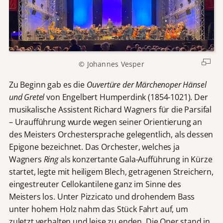
© Johannes Vesper
Zu Beginn gab es die
Ouvertüre der Märchenoper
Hänsel
und Gretel
von Engelbert Humperdink (1854-1021). Der
musikalische Assistent Richard Wagners für die Parsifal
– Uraufführung wurde wegen seiner Orientierung an
des Meisters Orchestersprache gelegentlich, als dessen
Epigone bezeichnet. Das Orchester, welches ja
Wagners
Ring
als konzertante Gala-Aufführung in Kürze
startet, legte mit heiligem Blech, getragenen Streichern,
eingestreuter Cellokantilene ganz im Sinne des
Meisters los. Unter Pizzicato und drohendem Bass
unter hohem Holz nahm das Stück Fahrt auf, um
zuletzt verhalten und leise zu enden. Die Oper stand in