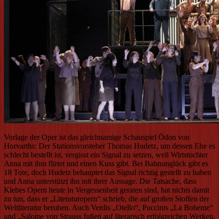
Vorlage der Oper ist das gleichnamige Schauspiel Ödon von
Horvarths: Der Stationsvorsteher Thomas Hudetz, um dessen Ehe es
schlecht bestellt ist, vergisst ein Signal zu setzen, weil Wirtstochter
Anna mit ihm flirtet und einen Kuss gibt. Bei Bahnunglück gibt es
18 Tote, doch Hudetz behauptet das Signal richtig gestellt zu haben
und Anna unterstützt ihn mit ihrer Aussage. Die Tatsache, dass
Klebes Opern heute in Vergessenheit geraten sind, hat nichts damit
zu tun, dass er „Literaturopern“ schrieb, die auf großen Stoffen der
Weltliteratur beruhen. Auch Verdis „Otello“, Puccinis „La Boheme“
und „Salome von Strauss fußen auf literarisch erfolgreichen Werken.