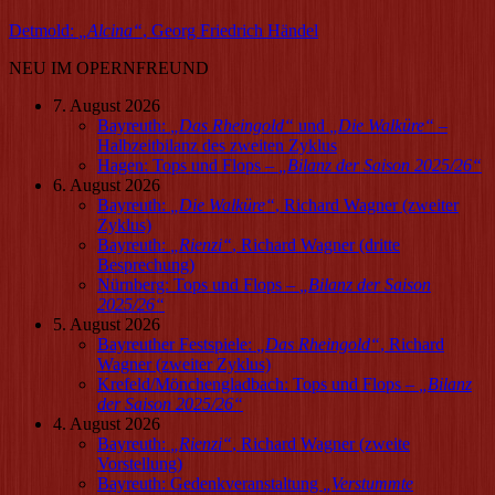
Detmold:
„
Alcina
“
, Georg Friedrich Händel
NEU IM OPERNFREUND
7. August 2026
Bayreuth:
„
Das Rheingold
“
und
„
Die Walküre
“
–
Halbzeitbilanz des zweiten Zyklus
Hagen: Tops und Flops –
„
Bilanz der Saison 2025/26
“
6. August 2026
Bayreuth:
„
Die Walküre
“
, Richard Wagner (zweiter
Zyklus)
Bayreuth:
„
Rienzi
“
, Richard Wagner (dritte
Besprechung)
Nürnberg: Tops und Flops –
„
Bilanz der Saison
2025/26
“
5. August 2026
Bayreuther Festspiele:
„
Das Rheingold
“
, Richard
Wagner (zweiter Zyklus)
Krefeld/Mönchengladbach: Tops und Flops –
„
Bilanz
der Saison 2025/26
“
4. August 2026
Bayreuth:
„
Rienzi
“
, Richard Wagner (zweite
Vorstellung)
Bayreuth: Gedenkveranstaltung
„
Verstummte