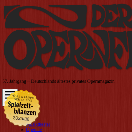
57. Jahrgang – Deutschlands ältestes privates Opernmagazin
Menü
Editorial
Kritiken
Musiktheater
Operette