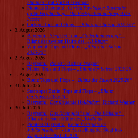
Stimmen
“
mit Michel Friedman
Pionteks Bayreuth:
„
Christa Pawlofsky: Bayreuths
große Verpflichtung - Die Festspielzeit im Spiegel der
Presse
“
Gießen: Tops und Flops –
„
Bilanz der Saison 2025/26
“
3. August 2026
Bayreuth:
„
Siegfried
“
und
„
Götterdämmerung
“
–
Bilanz der zweiten Hälfte des
„
KI-Rings
“
Wuppertal: Tops und Flops –
„
Bilanz der Saison
2025/26
“
2. August 2026
Bayreuth:
„
Rienzi
“
, Richard Wagner
Mainz: Tops und Flops –
„
Bilanz der Saison 2025/26
“
1. August 2026
Bonn: Tops und Flops –
„
Bilanz der Saison 2025/26
“
31. Juli 2026
Staatsoper Berlin: Tops und Flops –
„
Bilanz
der Saison 2025/26
“
Bayreuth:
„
Der fliegende Holländer
“
, Richard Wagner
30. Juli 2026
Bayreuth:
„
Das Rheingold
“
und
„
Die Walküre
“
-
Bilanz der ersten Hälfte des
„
KI-Rings
“
Pionteks Bayreuth:
„
Keine Festspiele im
Jubiläumsjahr?
“
- zur Ausstellung der Siegfried-
Wagner-Gesellschaft 2026