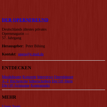
DER OPERNFREUND
Deutschlands ältestes privates
Opernmagazin
—
57. Jahrgang
Herausgeber
: Peter Bilsing
Kontakt
:
opera@e.mail.de
ENTDECKEN
Musiktheater
Konzerte
Interviews
Opernhäuser
A–Z
Bücherecke
Silberscheiben
Der OF-Stern
Die OF-Schnuppe
Kontrapunkt
MEHR
Unser Team