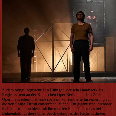
Zudem bringt Regisseur
Jan Eßinger
, der sein Handwerk als
Regieassistent an der Komischen Oper Berlin und dem Züricher
Opernhaus erlernt hat, eine sparsam konzentrierte Inszenierung auf
die von
Sonja Fürstl
entworfene Bühne. Ein gigantische, drehbare
Stahlkonstruktion bietet mit ihren vielen Spielflächen das treffende
Bühnenbild für diese Oper. Auch gelingt es der Regie in diesem