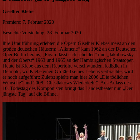
Giselher Klebe
Premiere: 7. Februar 2020
Besuchte Vorstellung: 28. Februar 2020
Ihre Uraufführung erlebten die Opern Giselher Klebes meist an den
großen deutschen Häusern: „Alkmene“ kam 1962 an der Deutschen
Oper Berlin heraus, „Figaro lässt sich scheiden“ und „Jakobowsky
und der Oberst“ 1963 und 1965 an der Hamburgischen Staatsoper.
Heute ist Klebe aus dem Repertoire verschwunden, lediglich in
Detmold, wo Klebe einen Großteil seines Lebens verbrachte, wird
er noch aufgeführt: Zuletzt spielte man hier 2006 „Die tödlichen
Wünsche“ und 2008 „Chestlakows Wiederkehr“. Aus Anlass des
10. Todestag des Komponisten bringt das Landestheater nun „Der
jüngste Tag“ auf die Bühne.