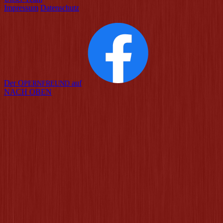
Impressum
Datenschutz
Der O
auf
PERNFREUND
NACH OBEN