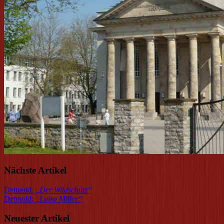
Nächste Artikel
Detmold:
„
Der Wildschütz
“
Detmold:
„
Luisa Miller
“
Neuester Artikel