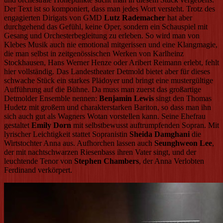
Der Text ist so komponiert, dass man jedes Wort versteht. Trotz des
engagierten Dirigats von GMD
Lutz Rademacher
hat aber
durchgehend das Gefühl, keine Oper, sondern ein Schauspiel mit
Gesang und Orchesterbegleitung zu erleben. So wird man von
Klebes Musik auch nie emotional mitgerissen und eine Klangmagie,
die man selbst in zeitgenössischen Werken von Karlheinz
Stockhausen, Hans Werner Henze oder Aribert Reimann erlebt, fehlt
hier vollständig. Das Landestheater Detmold bietet aber für dieses
schwache Stück ein starkes Plädoyer und bringt eine mustergültige
Aufführung auf die Bühne. Da muss man zuerst das großartige
Detmolder Ensemble nennen:
Benjamin Lewis
singt den Thomas
Hudetz mit großem und charakterstarken Bariton, so dass man ihn
sich auch gut als Wagners Wotan vorstellen kann. Seine Ehefrau
gestaltet
Emily Dorn
mit selbstbewusst auftrumpfenden Sopran. Mit
lyrischer Leichtigkeit stattet Sopranistin
Sheida Damghani
die
Wirtstochter Anna aus. Aufhorchen lassen auch
Seunghweon Lee
,
der mit nachtschwarzen Riesenbass ihren Vater singt, und der
leuchtende Tenor von
Stephen Chambers
, der Anna Verlobten
Ferdinand verkörpert.