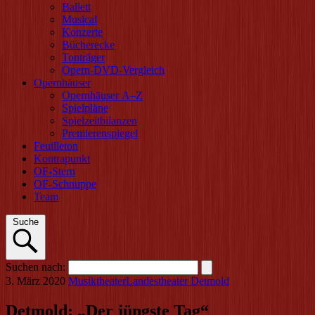
Ballett
Musical
Konzerte
Bücherecke
Tonträger
Opern-DVD-Vergleich
Opernhäuser
Opernhäuser A–Z
Spielpläne
Spielzeitbilanzen
Premierenspiegel
Feuilleton
Kontrapunkt
OF-Stern
OF-Schnuppe
Team
Suche
Suchen
nach
:
3. März 2020
Musiktheater
Landestheater Detmold
Detmold: „Der jüngste Tag“