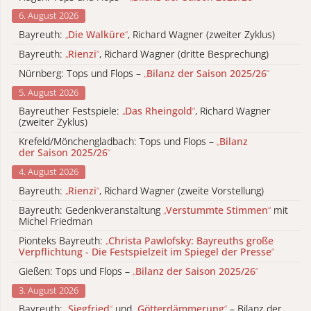
6. August 2026
Bayreuth:
„
Die Walküre
“
, Richard Wagner (zweiter Zyklus)
Bayreuth:
„
Rienzi
“
, Richard Wagner (dritte Besprechung)
Nürnberg: Tops und Flops –
„
Bilanz der Saison 2025/26
“
5. August 2026
Bayreuther Festspiele:
„
Das Rheingold
“
, Richard Wagner
(zweiter Zyklus)
Krefeld/Mönchengladbach: Tops und Flops –
„
Bilanz
der Saison 2025/26
“
4. August 2026
Bayreuth:
„
Rienzi
“
, Richard Wagner (zweite Vorstellung)
Bayreuth: Gedenkveranstaltung
„
Verstummte Stimmen
“
mit
Michel Friedman
Pionteks Bayreuth:
„
Christa Pawlofsky: Bayreuths große
Verpflichtung - Die Festspielzeit im Spiegel der Presse
“
Gießen: Tops und Flops –
„
Bilanz der Saison 2025/26
“
3. August 2026
Bayreuth:
„
Siegfried
“
und
„
Götterdämmerung
“
– Bilanz der