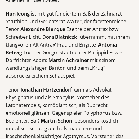
Anleihen an die 1940er.
Hun Jeong
ist mit gut fundiertem Baß der Zahnarzt
Struthion und Gerichtsrat Walter, der facettenreiche
Tenor
Alexandre Bianque
Eseltreiber Antrax bzw.
Schreiber Licht.
Dora
Blatniczki
übernimmt mit ihrem
klangvollen Alt Antrax‘ Frau und Brigitte,
Antonia
Beteag
Tochter Gorgo. Stadtrichter Philippides wie
Dorfrichter Adam:
Martin Achrainer
mit seinem
wandlungsfähigen Bariton und beim „Krug“
ausdrucksreichem Schauspiel.
Tenor
Jonathan Hartzendorf
kann als Advokat
Physignatus und als Strobylus, Vorsteher des
Latonatempels, komödiantisch, als Ruprecht
emotionell glänzen. Gegenspieler Polyphonus bzw.
Bedienter: Baß
Martin Schön
, besonders köstlich
moralisch schäbig auch als mädchen- und
froschschenkelsüchtiger Agathyrsus, Vorsteher des