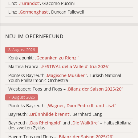
Linz:
„
Turandot
“
, Giacomo Puccini
Linz:
„
Gormenghast
“
, Duncan Fallowell
NEU IM OPERNFREUND
8. August 2026
Kontrapunkt:
„
Gedanken zu Rienzi
“
Martina Franca:
„
FESTIVAL della Valle d’Itria 2026
“
Pionteks Bayreuth
„
Magische Musiken
“
, Turkish National
Youth Philharmonic Orchestra
Wiesbaden: Tops und Flops –
„
Bilanz der Saison 2025/26
“
7. August 2026
Pionteks Bayreuth:
„
Wagner, Dom Pedro II. und Liszt
“
Bayreuth:
„
Brünnhilde brennt
“
, Bernhard Lang
Bayreuth:
„
Das Rheingold
“
und
„
Die Walküre
“
– Halbzeitbilanz
des zweiten Zyklus
Hagen: Tops und Flops –
„
Bilanz der Saison 2025/26
“