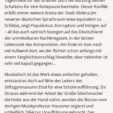
Tagesmiete für das Grautier auch die Nutzung dessen
Schattens für eine Ruhepause beinhalte. Dieser Konflikt
erfaßt immer weitere Kreise der Stadt Abdera (im
neueren deutschen Sprachraum etwa äquivalent zu
Schilda), zeigt Populismus, Korruption und Intrigen auf
– all das auch satirisch bezogen auf das Deutschland
der unmittelbaren Nachkriegszeit, in der letzten
Lebenszeit des Komponisten. Am Ende ist man nach
viel Aufwand dort, wo der Richter schon anfangs mit
einem Vergleichsvorschlag hinwollte; aber nebenher ist
sehr viel kaputt gegangen…
Musikalisch ist das Werk etwas einfacher gehalten,
entstand es doch auf Bitte des Leiters des
Stiftsgymnasiums Ettal für eine Schüleraufführung. Da
Strauss während der Arbeit der Große Gleichmacher
die Feder aus der Hand nahm, wurden die Skizzen vom
dortigen Musikprofessor Haussner ergänzt und
schließlich 1964 zur Uraufführung gebracht. Der