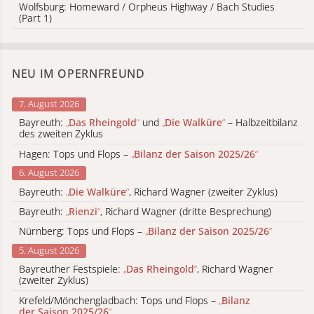
Wolfsburg: Homeward / Orpheus Highway / Bach Studies
(Part 1)
NEU IM OPERNFREUND
7. August 2026
Bayreuth:
„
Das Rheingold
“
und
„
Die Walküre
“
– Halbzeitbilanz
des zweiten Zyklus
Hagen: Tops und Flops –
„
Bilanz der Saison 2025/26
“
6. August 2026
Bayreuth:
„
Die Walküre
“
, Richard Wagner (zweiter Zyklus)
Bayreuth:
„
Rienzi
“
, Richard Wagner (dritte Besprechung)
Nürnberg: Tops und Flops –
„
Bilanz der Saison 2025/26
“
5. August 2026
Bayreuther Festspiele:
„
Das Rheingold
“
, Richard Wagner
(zweiter Zyklus)
Krefeld/Mönchengladbach: Tops und Flops –
„
Bilanz
der Saison 2025/26
“