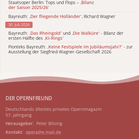
Staatsoper Berlin: Tops und Flops –
„
Bilanz
der Saison 2025/26
“
Bayreuth:
„
Der fliegende Holländer
“
, Richard Wagner
30. Juli 2026
Bayreuth:
„
Das Rheingold
“
und
„
Die Walküre
“
- Bilanz der
ersten Hälfte des
„
KI-Rings
“
Pionteks Bayreuth:
„
Keine Festspiele im Jubiläumsjahr?
“
- zur
Ausstellung der Siegfried-Wagner-Gesellschaft 2026
DER OPERNFREUND
Deutschlands ältestes privates
Opernmagazin
57. Jahrgang
Herausgeber
: Peter Bilsing
Kontakt
:
opera@e.mail.de