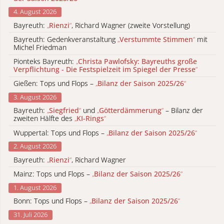
4. August 2026
Bayreuth:
„
Rienzi
“
, Richard Wagner (zweite Vorstellung)
Bayreuth: Gedenkveranstaltung
„
Verstummte Stimmen
“
mit
Michel Friedman
Pionteks Bayreuth:
„
Christa Pawlofsky: Bayreuths große
Verpflichtung - Die Festspielzeit im Spiegel der Presse
“
Gießen: Tops und Flops –
„
Bilanz der Saison 2025/26
“
3. August 2026
Bayreuth:
„
Siegfried
“
und
„
Götterdämmerung
“
– Bilanz der
zweiten Hälfte des
„
KI-Rings
“
Wuppertal: Tops und Flops –
„
Bilanz der Saison 2025/26
“
2. August 2026
Bayreuth:
„
Rienzi
“
, Richard Wagner
Mainz: Tops und Flops –
„
Bilanz der Saison 2025/26
“
1. August 2026
Bonn: Tops und Flops –
„
Bilanz der Saison 2025/26
“
31. Juli 2026