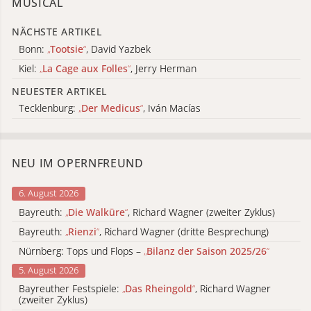
MUSICAL
NÄCHSTE ARTIKEL
Bonn:
„
Tootsie
“
, David Yazbek
Kiel:
„
La Cage aux Folles
“
, Jerry Herman
NEUESTER ARTIKEL
Tecklenburg:
„
Der Medicus
“
, Iván Macías
NEU IM OPERNFREUND
6. August 2026
Bayreuth:
„
Die Walküre
“
, Richard Wagner (zweiter Zyklus)
Bayreuth:
„
Rienzi
“
, Richard Wagner (dritte Besprechung)
Nürnberg: Tops und Flops –
„
Bilanz der Saison 2025/26
“
5. August 2026
Bayreuther Festspiele:
„
Das Rheingold
“
, Richard Wagner
(zweiter Zyklus)