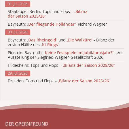
31. Juli 2026
Staatsoper Berlin: Tops und Flops –
„
Bilanz
der Saison 2025/26
“
Bayreuth:
„
Der fliegende Holländer
“
, Richard Wagner
30. Juli 2026
Bayreuth:
„
Das Rheingold
“
und
„
Die Walküre
“
- Bilanz der
ersten Hälfte des
„
KI-Rings
“
Pionteks Bayreuth:
„
Keine Festspiele im Jubiläumsjahr?
“
- zur
Ausstellung der Siegfried-Wagner-Gesellschaft 2026
Hildesheim: Tops und Flops –
„
Bilanz der Saison 2025/26
“
29. Juli 2026
Dresden: Tops und Flops –
„
Bilanz der Saison 2025/26
“
DER OPERNFREUND