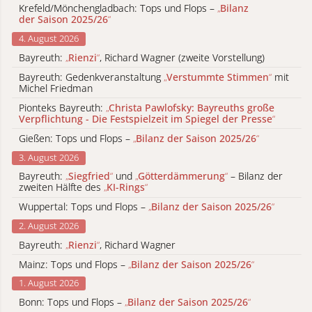
Krefeld/Mönchengladbach: Tops und Flops –
„
Bilanz
der Saison 2025/26
“
4. August 2026
Bayreuth:
„
Rienzi
“
, Richard Wagner (zweite Vorstellung)
Bayreuth: Gedenkveranstaltung
„
Verstummte Stimmen
“
mit
Michel Friedman
Pionteks Bayreuth:
„
Christa Pawlofsky: Bayreuths große
Verpflichtung - Die Festspielzeit im Spiegel der Presse
“
Gießen: Tops und Flops –
„
Bilanz der Saison 2025/26
“
3. August 2026
Bayreuth:
„
Siegfried
“
und
„
Götterdämmerung
“
– Bilanz der
zweiten Hälfte des
„
KI-Rings
“
Wuppertal: Tops und Flops –
„
Bilanz der Saison 2025/26
“
2. August 2026
Bayreuth:
„
Rienzi
“
, Richard Wagner
Mainz: Tops und Flops –
„
Bilanz der Saison 2025/26
“
1. August 2026
Bonn: Tops und Flops –
„
Bilanz der Saison 2025/26
“