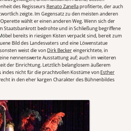
enheit des Regisseurs
Renato Zanella
profitierte, der auch
twortlich zeigte. Im Gegensatz zu den meisten anderen
Operette wählt er einen anderen Weg. Wenn sich der
 vom Staatsbankrott bedrohte und in Schließung begriffene
Möbel bereits in riesigen Kisten verpackt sind, bereit zum
hauene Bild des Landesvaters und eine Löwenstatue
nsonsten weist die von
Dirk Becker
eingerichtete, in
eine nennenswerte Ausstattung auf; auch im weiteren
keit der Einrichtung. Letztlich belanglosem äußerem
as indes nicht für die prachtvollen Kostüme von
Esther
so recht in den eher kargen Charakter des Bühnenbildes