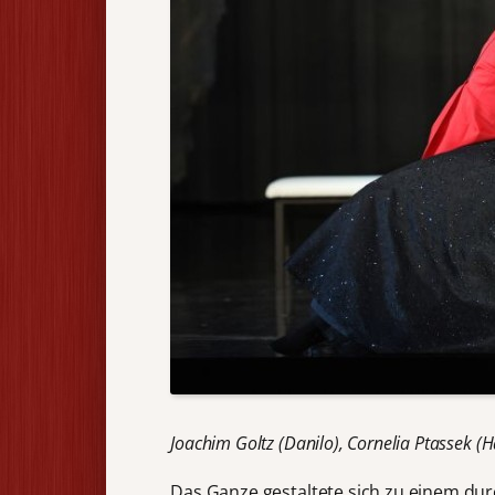
Joachim Goltz (Danilo), Cornelia Ptassek (
Das Ganze gestaltete sich zu einem du