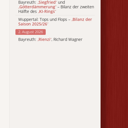
Bayreuth:
„
Siegfried
“
und
„
Götterdämmerung
“
– Bilanz der zweiten
Hälfte des
„
KI-Rings
“
Wuppertal: Tops und Flops –
„
Bilanz der
Saison 2025/26
“
2. August 2026
Bayreuth:
„
Rienzi
“
, Richard Wagner