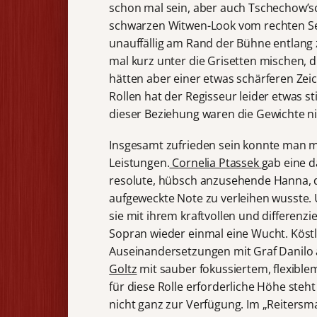
schon mal sein, aber auch Tschechow’s
schwarzen Witwen-Look vom rechten Se
unauffällig am Rand der Bühne entlang z
mal kurz unter die Grisetten mischen, 
hätten aber einer etwas schärferen Zei
Rollen hat der Regisseur leider etwas st
dieser Beziehung waren die Gewichte nic
Insgesamt zufrieden sein konnte man m
Leistungen.
Cornelia Ptassek
gab eine d
resolute, hübsch anzusehende Hanna, de
aufgeweckte Note zu verleihen wusste.
sie mit ihrem kraftvollen und differenz
Sopran wieder einmal eine Wucht. Köstl
Auseinandersetzungen mit Graf Danilo
Goltz
mit sauber fokussiertem, flexible
für diese Rolle erforderliche Höhe steh
nicht ganz zur Verfügung. Im „Reiters