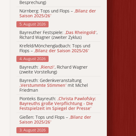
Besprechung)
Nürnberg: Tops und Flops –
„
Bilanz der
Saison 2025/26
“
5. August 2026
Bayreuther Festspiele:
„
Das Rheingold
“
,
Richard Wagner (zweiter Zyklus)
Krefeld/Mönchengladbach: Tops und
Flops –
„
Bilanz der Saison 2025/26
“
4. August 2026
Bayreuth:
„
Rienzi
“
, Richard Wagner
(zweite Vorstellung)
Bayreuth: Gedenkveranstaltung
„
Verstummte Stimmen
“
mit Michel
Friedman
Pionteks Bayreuth:
„
Christa Pawlofsky:
Bayreuths große Verpflichtung - Die
Festspielzeit im Spiegel der Presse
“
Gießen: Tops und Flops –
„
Bilanz der
Saison 2025/26
“
3. August 2026