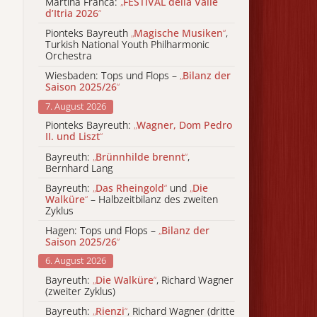
Martina Franca:
„
FESTIVAL della Valle
d’Itria 2026
“
Pionteks Bayreuth
„
Magische Musiken
“
,
Turkish National Youth Philharmonic
Orchestra
Wiesbaden: Tops und Flops –
„
Bilanz der
Saison 2025/26
“
7. August 2026
Pionteks Bayreuth:
„
Wagner, Dom Pedro
II. und Liszt
“
Bayreuth:
„
Brünnhilde brennt
“
,
Bernhard Lang
Bayreuth:
„
Das Rheingold
“
und
„
Die
Walküre
“
– Halbzeitbilanz des zweiten
Zyklus
Hagen: Tops und Flops –
„
Bilanz der
Saison 2025/26
“
6. August 2026
Bayreuth:
„
Die Walküre
“
, Richard Wagner
(zweiter Zyklus)
Bayreuth:
„
Rienzi
“
, Richard Wagner (dritte