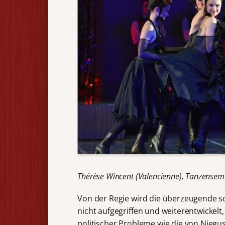
Thérèse Wincent (Valencienne), Tanzensem
Von der Regie wird die überzeugende so
nicht aufgegriffen und weiterentwickelt
politischer Probleme wie die von Njeg