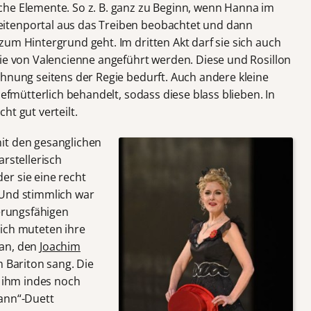
che Elemente. So z. B. ganz zu Beginn, wenn Hanna im
itenportal aus das Treiben beobachtet und dann
um Hintergrund geht. Im dritten Akt darf sie sich auch
die von Valencienne angeführt werden. Diese und Rosillon
chnung seitens der Regie bedurft. Auch andere kleine
iefmütterlich behandelt, sodass diese blass blieben. In
ht gut verteilt.
it den gesanglichen
arstellerisch
r sie eine recht
 Und stimmlich war
ierungsfähigen
ich muteten ihre
 an, den
Joachim
m Bariton sang. Die
t ihm indes noch
mann“-Duett