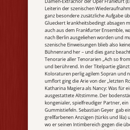
Damen-Extrachor der Oper Frankfurt (Ei
Leiterin der szenischen Wiederaufnahme
ganz besondere zusätzliche Aufgabe übe
Glueckert krankheitsbedingt absagen m
auch aus dem Frankfurter Ensemble, wa
nach Berlin ausgeliehen worden und mu
szenische Einweisungen blieb also keine
Bühnenrand her – und dies ganz beacht
Tenorarie aller Tenorarien „Ach so fro
und berührend. In der Titelpartie glän
Koloraturen perlig agilem Sopran und n
umflort ging die Arie von der „letzten 
Katharina Magiera als Nancy: Was für 
ausgestattete Altstimme. Der bodenstän
kongenialer, spielfreudiger Partner, ei
Gummistiefeln. Sebastian Geyer gab ein 
grellfarbenen Anzügen (türkis und lila
wo er seinen Intimbereich gegen die üb