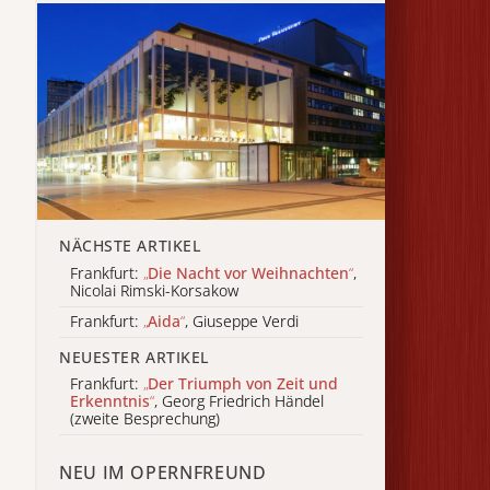
NÄCHSTE ARTIKEL
Frankfurt:
„
Die Nacht vor Weihnachten
“
,
Nicolai Rimski-Korsakow
Frankfurt:
„
Aida
“
, Giuseppe Verdi
NEUESTER ARTIKEL
Frankfurt:
„
Der Triumph von Zeit und
Erkenntnis
“
, Georg Friedrich Händel
(zweite Besprechung)
NEU IM OPERNFREUND