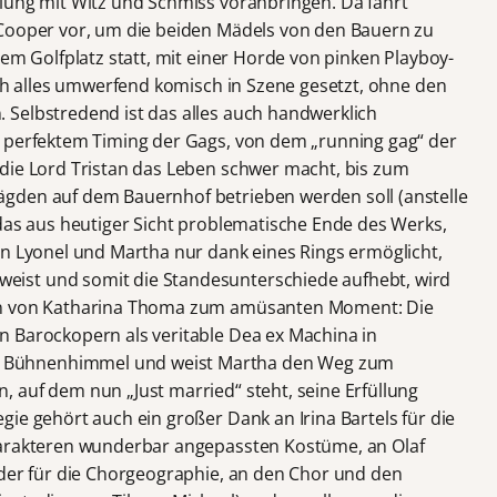
lung mit Witz und Schmiss voranbringen. Da fährt
 Cooper vor, um die beiden Mädels von den Bauern zu
dem Golfplatz statt, mit einer Horde von pinken Playboy-
ach alles umwerfend komisch in Szene gesetzt, ohne den
Selbstredend ist das alles auch handwerklich
t perfektem Timing der Gags, von dem „running gag“ der
die Lord Tristan das Leben schwer macht, bis zum
gden auf dem Bauernhof betrieben werden soll (anstelle
 das aus heutiger Sicht problematische Ende des Werks,
on Lyonel und Martha nur dank eines Rings ermöglicht,
ist und somit die Standesunterschiede aufhebt, wird
on von Katharina Thoma zum amüsanten Moment: Die
 Barockopern als veritable Dea ex Machina in
 Bühnenhimmel und weist Martha den Weg zum
 auf dem nun „Just married“ steht, seine Erfüllung
ie gehört auch ein großer Dank an Irina Bartels für die
harakteren wunderbar angepassten Kostüme, an Olaf
eder für die Chorgeographie, an den Chor und den