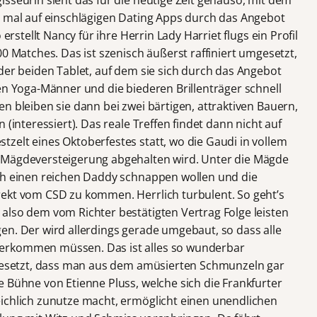
sseurin sieht das für die heutige Zeit genauso, mit dem
t mal auf einschlägigen Dating Apps durch das Angebot
 erstellt Nancy für ihre Herrin Lady Harriet flugs ein Profil
00 Matches. Das ist szenisch äußerst raffiniert umgesetzt,
der beiden Tablet, auf dem sie sich durch das Angebot
en Yoga-Männer und die biederen Brillenträger schnell
n bleiben sie dann bei zwei bärtigen, attraktiven Bauern,
 (interessiert). Das reale Treffen findet dann nicht auf
zelt eines Oktoberfestes statt, wo die Gaudi in vollem
 Mägdeversteigerung abgehalten wird. Unter die Mägde
ich einen reichen Daddy schnappen wollen und die
ekt vom CSD zu kommen. Herrlich turbulent. So geht’s
also dem vom Richter bestätigten Vertrag Folge leisten
en. Der wird allerdings gerade umgebaut, so dass alle
erkommen müssen. Das ist alles so wunderbar
 gesetzt, dass man aus dem amüsierten Schmunzeln gar
 Bühne von Etienne Pluss, welche sich die Frankfurter
ichlich zunutze macht, ermöglicht einen unendlichen