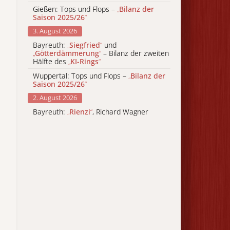
Gießen: Tops und Flops –
„
Bilanz der
Saison 2025/26
“
3. August 2026
Bayreuth:
„
Siegfried
“
und
„
Götterdämmerung
“
– Bilanz der zweiten
Hälfte des
„
KI-Rings
“
Wuppertal: Tops und Flops –
„
Bilanz der
Saison 2025/26
“
2. August 2026
Bayreuth:
„
Rienzi
“
, Richard Wagner