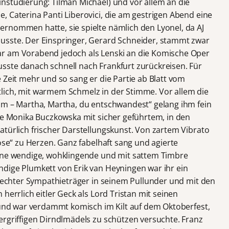
nstudierung: Tilman Michael) und vor allem an die
, Caterina Panti Liberovici, die am gestrigen Abend eine
rnommen hatte, sie spielte nämlich den Lyonel, da AJ
usste. Der Einspringer, Gerard Schneider, stammt zwar
r am Vorabend jedoch als Lenski an die Komische Oper
sste danach schnell nach Frankfurt zurückreisen. Für
 Zeit mehr und so sang er die Partie ab Blatt vom
lich, mit warmem Schmelz in der Stimme. Vor allem die
mm – Martha, Martha, du entschwandest“ gelang ihm fein
zte Monika Buczkowska mit sicher geführtem, in den
atürlich frischer Darstellungskunst. Von zartem Vibrato
Rose“ zu Herzen. Ganz fabelhaft sang und agierte
eine wendige, wohklingende und mit sattem Timbre
dige Plumkett von Erik van Heyningen war ihr ein
n echter Sympathieträger in seinem Pullunder und mit den
herrlich eitler Geck als Lord Tristan mit seinen
) und war verdammt komisch im Kilt auf dem Oktoberfest,
ergriffigen Dirndlmädels zu schützen versuchte. Franz