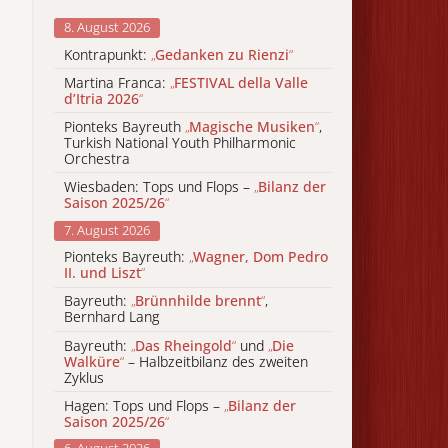
8. August 2026
Kontrapunkt:
„
Gedanken zu Rienzi
“
Martina Franca:
„
FESTIVAL della Valle
d’Itria 2026
“
Pionteks Bayreuth
„
Magische Musiken
“
,
Turkish National Youth Philharmonic
Orchestra
Wiesbaden: Tops und Flops –
„
Bilanz der
Saison 2025/26
“
7. August 2026
Pionteks Bayreuth:
„
Wagner, Dom Pedro
II. und Liszt
“
Bayreuth:
„
Brünnhilde brennt
“
,
Bernhard Lang
Bayreuth:
„
Das Rheingold
“
und
„
Die
Walküre
“
– Halbzeitbilanz des zweiten
Zyklus
Hagen: Tops und Flops –
„
Bilanz der
Saison 2025/26
“