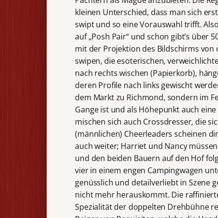
Pächtern als Mägde anzubieten. Die Regi
kleinen Unterschied, dass man sich ers
swipt und so eine Vorauswahl trifft. Also
auf „Posh Pair“ und schon gibt’s über 5
mit der Projektion des Bildschirms von 
swipen, die esoterischen, verweichlicht
nach rechts wischen (Papierkorb), hänge
deren Profile nach links gewischt werden
dem Markt zu Richmond, sondern im Fest
Gange ist und als Höhepunkt auch eine
mischen sich auch Crossdresser, die s
(männlichen) Cheerleaders scheinen dir
auch weiter; Harriet und Nancy müssen 
und den beiden Bauern auf den Hof folg
vier in einem engen Campingwagen unt
genüsslich und detailverliebt in Szene
nicht mehr herauskommt. Die raffinierte
Spezialität der doppelten Drehbühne re