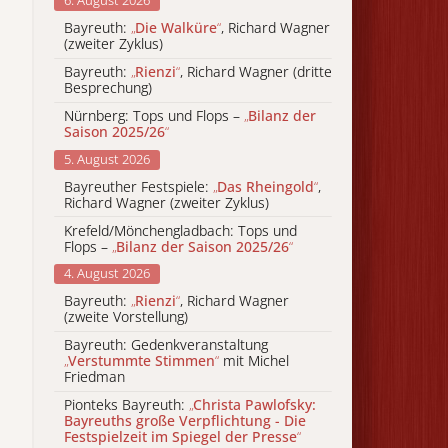
6. August 2026
Bayreuth:
„
Die Walküre
“
, Richard Wagner
(zweiter Zyklus)
Bayreuth:
„
Rienzi
“
, Richard Wagner (dritte
Besprechung)
Nürnberg: Tops und Flops –
„
Bilanz der
Saison 2025/26
“
5. August 2026
Bayreuther Festspiele:
„
Das Rheingold
“
,
Richard Wagner (zweiter Zyklus)
Krefeld/Mönchengladbach: Tops und
Flops –
„
Bilanz der Saison 2025/26
“
4. August 2026
Bayreuth:
„
Rienzi
“
, Richard Wagner
(zweite Vorstellung)
Bayreuth: Gedenkveranstaltung
„
Verstummte Stimmen
“
mit Michel
Friedman
Pionteks Bayreuth:
„
Christa Pawlofsky:
Bayreuths große Verpflichtung - Die
Festspielzeit im Spiegel der Presse
“