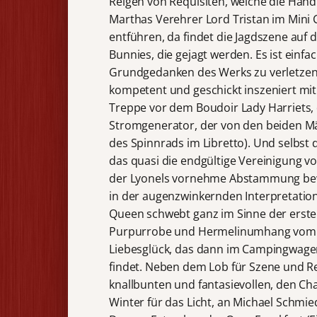
Reigen von Requisiten, welche die Hand
Marthas Verehrer Lord Tristan im Mini
entführen, da findet die Jagdszene auf 
Bunnies, die gejagt werden. Es ist einf
Grundgedanken des Werks zu verletzen. 
kompetent und geschickt inszeniert mi
Treppe vor dem Boudoir Lady Harriets, 
Stromgenerator, der von den beiden Mä
des Spinnrads im Libretto). Und selbst
das quasi die endgültige Vereinigung v
der Lyonels vornehme Abstammung bewe
in der augenzwinkernden Interpretati
Queen schwebt ganz im Sinne der ersten
Purpurrobe und Hermelinumhang vom
Liebesglück, das dann im Campingwagen,
findet. Neben dem Lob für Szene und Reg
knallbunten und fantasievollen, den C
Winter für das Licht, an Michael Schmi