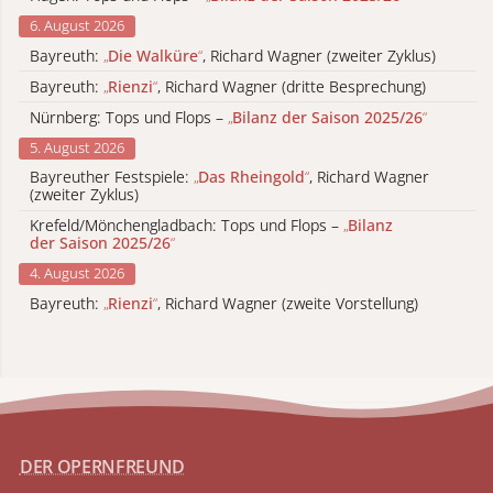
6. August 2026
Bayreuth:
„
Die Walküre
“
, Richard Wagner (zweiter Zyklus)
Bayreuth:
„
Rienzi
“
, Richard Wagner (dritte Besprechung)
Nürnberg: Tops und Flops –
„
Bilanz der Saison 2025/26
“
5. August 2026
Bayreuther Festspiele:
„
Das Rheingold
“
, Richard Wagner
(zweiter Zyklus)
Krefeld/Mönchengladbach: Tops und Flops –
„
Bilanz
der Saison 2025/26
“
4. August 2026
Bayreuth:
„
Rienzi
“
, Richard Wagner (zweite Vorstellung)
DER OPERNFREUND