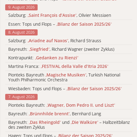
9. August 2026
Salzburg:
„
Saint François d’Assise
“
, Olivier Messiaen
Essen: Tops und Flops –
„
Bilanz der Saison 2025/26
“
8. August 2026
Salzburg:
„
Ariadne auf Naxos
“
, Richard Strauss
Bayreuth:
„
Siegfried
“
, Richard Wagner (zweiter Zyklus)
Kontrapunkt:
„
Gedanken zu Rienzi
“
Martina Franca:
„
FESTIVAL della Valle d’Itria 2026
“
Pionteks Bayreuth
„
Magische Musiken
“
, Turkish National
Youth Philharmonic Orchestra
Wiesbaden: Tops und Flops –
„
Bilanz der Saison 2025/26
“
7. August 2026
Pionteks Bayreuth:
„
Wagner, Dom Pedro II. und Liszt
“
Bayreuth:
„
Brünnhilde brennt
“
, Bernhard Lang
Bayreuth:
„
Das Rheingold
“
und
„
Die Walküre
“
– Halbzeitbilanz
des zweiten Zyklus
Hagen: Tops und Flops –
„
Bilanz der Saison 2025/26
“