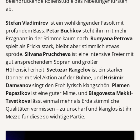
beeindruckende Rollenstudie des Nibelungenfürsten
ab.
Stefan Vladimirov
ist ein wohlklingender Fasolt mit
profundem Bass.
Petar Buchkov
steht ihm mit mehr
Prägnanz in der Stimme kaum nach.
Rumyana Petrova
spielt als Fricka stark, bleibt aber stimmlich etwas
spröde.
Silvana Pruchcheva
ist eine intensive Freier mit
gut ansprechendem Sopran und großer
Höhensicherheit.
Svetozar Rangelov
ist ein starker
Donner mit viel Aktion auf der Bühne, und
Hrisimir
Damvanov
singt den Froh lyrisch klangschön.
Plamen
Papazikov
ist eine guter Mime, und
Blagovesta Mekki-
Tsvetkova
lässt einmal mehr als Erda stimmliche
Qualitäten vermissen – zu unscharf und klanglos ist ihr
Mezzo für diese so wichtige Partie.