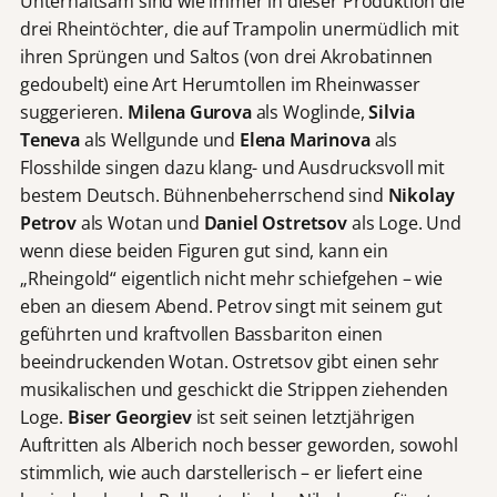
Unterhaltsam sind wie immer in dieser Produktion die
drei Rheintöchter, die auf Trampolin unermüdlich mit
ihren Sprüngen und Saltos (von drei Akrobatinnen
gedoubelt) eine Art Herumtollen im Rheinwasser
suggerieren.
Milena Gurova
als Woglinde,
Silvia
Teneva
als Wellgunde und
Elena Marinova
als
Flosshilde singen dazu klang- und Ausdrucksvoll mit
bestem Deutsch. Bühnenbeherrschend sind
Nikolay
Petrov
als Wotan und
Daniel Ostretsov
als Loge. Und
wenn diese beiden Figuren gut sind, kann ein
„Rheingold“ eigentlich nicht mehr schiefgehen – wie
eben an diesem Abend. Petrov singt mit seinem gut
geführten und kraftvollen Bassbariton einen
beeindruckenden Wotan. Ostretsov gibt einen sehr
musikalischen und geschickt die Strippen ziehenden
Loge.
Biser Georgiev
ist seit seinen letztjährigen
Auftritten als Alberich noch besser geworden, sowohl
stimmlich, wie auch darstellerisch – er liefert eine