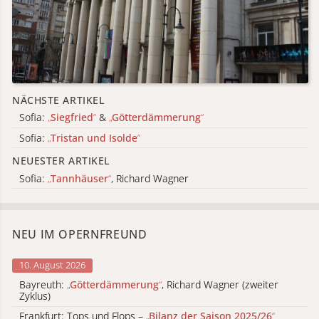
NÄCHSTE ARTIKEL
Sofia:
„
Siegfried
“
&
„
Götterdämmerung
“
Sofia:
„
Tristan und Isolde
“
NEUESTER ARTIKEL
Sofia:
„
Tannhäuser
“
, Richard Wagner
NEU IM OPERNFREUND
10. August 2026
Bayreuth:
„
Götterdämmerung
“
, Richard Wagner (zweiter
Zyklus)
Frankfurt: Tops und Flops –
„
Bilanz der Saison 2025/26
“