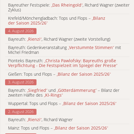
Bayreuther Festspiele:
„
Das Rheingold
“
, Richard Wagner (zweiter
Zyklus)
Krefeld/Mönchengladbach: Tops und Flops –
„
Bilanz
der Saison 2025/26
“
4. August 2026
Bayreuth:
„
Rienzi
“
, Richard Wagner (zweite Vorstellung)
Bayreuth: Gedenkveranstaltung
„
Verstummte Stimmen
“
mit
Michel Friedman
Pionteks Bayreuth:
„
Christa Pawlofsky: Bayreuths große
Verpflichtung - Die Festspielzeit im Spiegel der Presse
“
Gießen: Tops und Flops –
„
Bilanz der Saison 2025/26
“
3. August 2026
Bayreuth:
„
Siegfried
“
und
„
Götterdämmerung
“
– Bilanz der
zweiten Hälfte des
„
KI-Rings
“
Wuppertal: Tops und Flops –
„
Bilanz der Saison 2025/26
“
2. August 2026
Bayreuth:
„
Rienzi
“
, Richard Wagner
Mainz: Tops und Flops –
„
Bilanz der Saison 2025/26
“