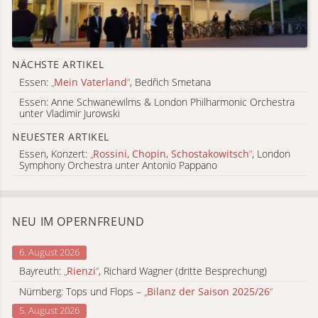
NÄCHSTE ARTIKEL
Essen:
„
Mein Vaterland
“
, Bedřich Smetana
Essen: Anne Schwanewilms & London Philharmonic Orchestra
unter Vladimir Jurowski
NEUESTER ARTIKEL
Essen, Konzert:
„
Rossini, Chopin, Schostakowitsch
“
, London
Symphony Orchestra unter Antonio Pappano
NEU IM OPERNFREUND
6. August 2026
Bayreuth:
„
Rienzi
“
, Richard Wagner (dritte Besprechung)
Nürnberg: Tops und Flops –
„
Bilanz der Saison 2025/26
“
5. August 2026