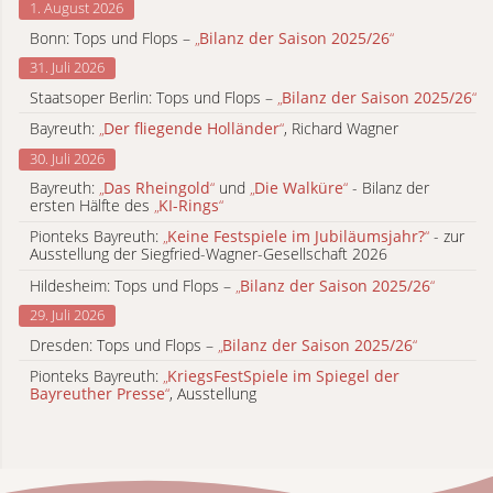
1. August 2026
Bonn: Tops und Flops –
„
Bilanz der Saison 2025/26
“
31. Juli 2026
Staatsoper Berlin: Tops und Flops –
„
Bilanz der Saison 2025/26
“
Bayreuth:
„
Der fliegende Holländer
“
, Richard Wagner
30. Juli 2026
Bayreuth:
„
Das Rheingold
“
und
„
Die Walküre
“
- Bilanz der
ersten Hälfte des
„
KI-Rings
“
Pionteks Bayreuth:
„
Keine Festspiele im Jubiläumsjahr?
“
- zur
Ausstellung der Siegfried-Wagner-Gesellschaft 2026
Hildesheim: Tops und Flops –
„
Bilanz der Saison 2025/26
“
29. Juli 2026
Dresden: Tops und Flops –
„
Bilanz der Saison 2025/26
“
Pionteks Bayreuth:
„
KriegsFestSpiele im Spiegel der
Bayreuther Presse
“
, Ausstellung