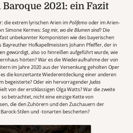
 Baroque 2021: ein Fazit
: die extrem lyrischen Arien im
Polifemo
oder im Arien-
von Simone Kermes:
Sag mir, wo die Blumen sind
? Die
 fast unbekannter Komponisten wie des bayerischen
s Bayreuther Hofkapellmeisters Johann Pfeiffer, der in
en gewürdigt, also so hinreißen aufgeführt wurde, wie
Opernhaus hörten? War es die Wiederaufnahme der von
itern im Jahre 2020 aus der Versenkung geholten Oper
 es die konzertante Wiederentdeckung einer anderen
kum begeisterte? Oder ein hervorragender
Judas
elt von der erstklassigen Olga Watts? War die zweite
so betrachtet, nicht eine einzige Kette von
sen, die den Zuhörern und den Zuschauern der
 Barock-Stilen und -tonarten bescherten?