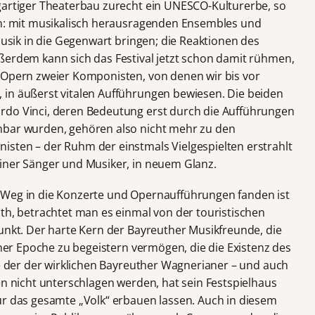
gartiger Theaterbau zurecht ein UNESCO-Kulturerbe, so
len: mit musikalisch herausragenden Ensembles und
 Musik in die Gegenwart bringen; die Reaktionen des
ßerdem kann sich das Festival jetzt schon damit rühmen,
 Opern zweier Komponisten, von denen wir bis vor
 in äußerst vitalen Aufführungen bewiesen. Die beiden
rdo Vinci, deren Bedeutung erst durch die Aufführungen
nbar wurden, gehören also nicht mehr zu den
sten – der Ruhm der einstmals Vielgespielten erstrahlt
einer Sänger und Musiker, in neuem Glanz.
 Weg in die Konzerte und Opernaufführungen fanden ist
uth, betrachtet man es einmal von der touristischen
punkt. Der harte Kern der Bayreuther Musikfreunde, die
jener Epoche zu begeistern vermögen, die die Existenz des
ie der der wirklichen Bayreuther Wagnerianer – und auch
en nicht unterschlagen werden, hat sein Festspielhaus
ür das gesamte „Volk“ erbauen lassen. Auch in diesem