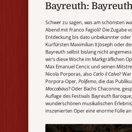
Bayreuth: Bayreuth
Schwer zu sagen, was am schönsten war
Abend mit Franco Fagioli? Die Zugabe 
Entdeckung bis dato unbekannter oder
Kurfürsten Maximilian II Joseph oder de
Bayreuth selbst bislang nicht angemess
wir‘s diese Woche im Markgräflichen 
Max Emanuel Cencic und seinen Mitstre
Nicola Porporas, also
Carlo il Calvo
? War
Porpora-Oper,
Polifemo
, die das Publi
Maccabäus
? Oder Bachs Chaconne, gespi
Auflage des Festivals Bayreuth Baroque, 
wunderschönen musikalischen Erlebnis
inszenierten Oper eine enorme Fülle an