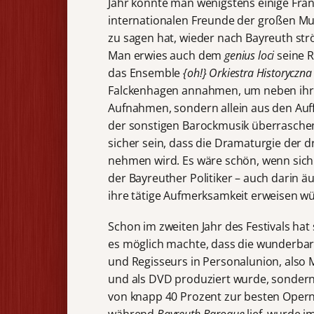
Jahr konnte man wenigstens einige Fr
internationalen Freunde der großen Mus
zu sagen hat, wieder nach Bayreuth st
Man erwies auch dem
genius loci
seine R
das Ensemble
{oh!} Orkiestra Historyczna
Falckenhagen annahmen, um neben ihrer
Aufnahmen, sondern allein aus den Auff
der sonstigen Barockmusik überraschen
sicher sein, dass die Dramaturgie der d
nehmen wird. Es wäre schön, wenn sich
der Bayreuther Politiker – auch darin ä
ihre tätige Aufmerksamkeit erweisen w
Schon im zweiten Jahr des Festivals hat
es möglich machte, dass die wunderba
und Regisseurs in Personalunion, also M
und als DVD produziert wurde, sonder
von knapp 40 Prozent zur besten Oper
während
Bayreuth Baroque
lief, wurde 