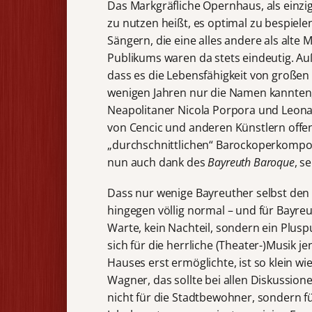
Das Markgräfliche Opernhaus, als einzi
zu nutzen heißt, es optimal zu bespie
Sängern, die eine alles andere als alte
Publikums waren da stets eindeutig. Au
dass es die Lebensfähigkeit von großen
wenigen Jahren nur die Namen kannten,
Neapolitaner Nicola Porpora und Leona
von Cencic und anderen Künstlern offe
„durchschnittlichen“ Barockoperkomponi
nun auch dank des
Bayreuth Baroque
, s
Dass nur wenige Bayreuther selbst den
hingegen völlig normal – und für Bayre
Warte, kein Nachteil, sondern ein Plus
sich für die herrliche (Theater-)Musik 
Hauses erst ermöglichte, ist so klein w
Wagner, das sollte bei allen Diskussion
nicht für die Stadtbewohner, sondern f