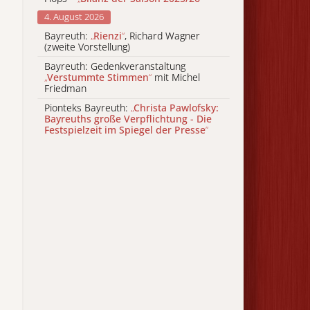
4. August 2026
Bayreuth:
„
Rienzi
“
, Richard Wagner
(zweite Vorstellung)
Bayreuth: Gedenkveranstaltung
„
Verstummte Stimmen
“
mit Michel
Friedman
Pionteks Bayreuth:
„
Christa Pawlofsky:
Bayreuths große Verpflichtung - Die
Festspielzeit im Spiegel der Presse
“