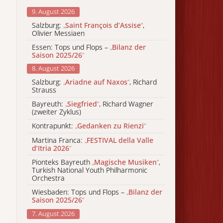
9. August 2026
Salzburg:
„
Saint François d’Assise
“
,
Olivier Messiaen
Essen: Tops und Flops –
„
Bilanz der
Saison 2025/26
“
8. August 2026
Salzburg:
„
Ariadne auf Naxos
“
, Richard
Strauss
Bayreuth:
„
Siegfried
“
, Richard Wagner
(zweiter Zyklus)
Kontrapunkt:
„
Gedanken zu Rienzi
“
Martina Franca:
„
FESTIVAL della Valle
d’Itria 2026
“
Pionteks Bayreuth
„
Magische Musiken
“
,
Turkish National Youth Philharmonic
Orchestra
Wiesbaden: Tops und Flops –
„
Bilanz der
Saison 2025/26
“
7. August 2026