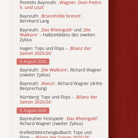
Pionteks Bayreuth:
„
Wagner, Dom Pedro
II. und Liszt
“
Bayreuth:
„
Brünnhilde brennt
“
,
Bernhard Lang
Bayreuth:
„
Das Rheingold
“
und
„
Die
Walküre
“
– Halbzeitbilanz des zweiten
Zyklus
Hagen: Tops und Flops –
„
Bilanz der
Saison 2025/26
“
6. August 2026
Bayreuth:
„
Die Walküre
“
, Richard Wagner
(zweiter Zyklus)
Bayreuth:
„
Rienzi
“
, Richard Wagner (dritte
Besprechung)
Nürnberg: Tops und Flops –
„
Bilanz der
Saison 2025/26
“
5. August 2026
Bayreuther Festspiele:
„
Das Rheingold
“
,
Richard Wagner (zweiter Zyklus)
Krefeld/Mönchengladbach: Tops und
Flops –
„
Bilanz der Saison 2025/26
“