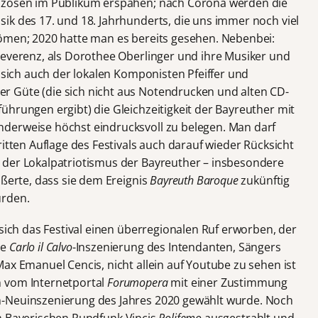
anzosen im Publikum erspähen; nach Corona werden die
ik des 17. und 18. Jahrhunderts, die uns immer noch viel
römen; 2020 hatte man es bereits gesehen. Nebenbei:
everenz, als Dorothee Oberlinger und ihre Musiker und
sich auch der lokalen Komponisten Pfeiffer und
 Güte (die sich nicht aus Notendrucken und alten CD-
ührungen ergibt) die Gleichzeitigkeit der Bayreuther mit
derweise höchst eindrucksvoll zu belegen. Man darf
ritten Auflage des Festivals auch darauf wieder Rücksicht
 der Lokalpatriotismus der Bayreuther – insbesondere
ußerte, dass sie dem Ereignis
Bayreuth Baroque
zukünftig
ürden.
 sich das Festival einen überregionalen Ruf erworben, der
re
Carlo il Calvo
-Inszenierung des Intendanten, Sängers
ax Emanuel Cencis, nicht allein auf Youtube zu sehen ist
n vom Internetportal
Forumopera
mit einer Zustimmung
n-Neuinszenierung des Jahres 2020 gewählt wurde. Noch
im Bayerischen Rundfunk Vincis
Polifemo
ausgestrahlt und