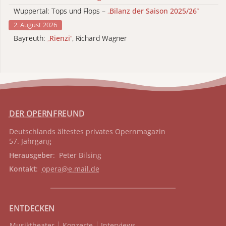
Wuppertal: Tops und Flops –
„
Bilanz der Saison 2025/26
“
2. August 2026
Bayreuth:
„
Rienzi
“
, Richard Wagner
DER OPERNFREUND
Deutschlands ältestes privates
Opernmagazin
57. Jahrgang
Herausgeber
: Peter Bilsing
Kontakt
:
opera@e.mail.de
ENTDECKEN
Musiktheater
Konzerte
Interviews