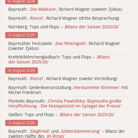
6. August 2026
Bayreuth:
„
Die Walküre
“
, Richard Wagner (zweiter Zyklus)
Bayreuth:
„
Rienzi
“
, Richard Wagner (dritte Besprechung)
Nürnberg: Tops und Flops –
„
Bilanz der Saison 2025/26
“
5. August 2026
Bayreuther Festspiele:
„
Das Rheingold
“
, Richard Wagner
(zweiter Zyklus)
Krefeld/Mönchengladbach: Tops und Flops –
„
Bilanz
der Saison 2025/26
“
4. August 2026
Bayreuth:
„
Rienzi
“
, Richard Wagner (zweite Vorstellung)
Bayreuth: Gedenkveranstaltung
„
Verstummte Stimmen
“
mit
Michel Friedman
Pionteks Bayreuth:
„
Christa Pawlofsky: Bayreuths große
Verpflichtung - Die Festspielzeit im Spiegel der Presse
“
Gießen: Tops und Flops –
„
Bilanz der Saison 2025/26
“
3. August 2026
Bayreuth:
„
Siegfried
“
und
„
Götterdämmerung
“
– Bilanz der
zweiten Hälfte des
„
KI-Rings
“