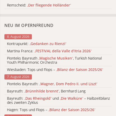
Remscheid:
„
Der fliegende Holländer
“
NEU IM OPERNFREUND
8. August 2026
Kontrapunkt:
„
Gedanken zu Rienzi
“
Martina Franca:
„
FESTIVAL della Valle d’Itria 2026
“
Pionteks Bayreuth
„
Magische Musiken
“
, Turkish National
Youth Philharmonic Orchestra
Wiesbaden: Tops und Flops –
„
Bilanz der Saison 2025/26
“
7. August 2026
Pionteks Bayreuth:
„
Wagner, Dom Pedro II. und Liszt
“
Bayreuth:
„
Brünnhilde brennt
“
, Bernhard Lang
Bayreuth:
„
Das Rheingold
“
und
„
Die Walküre
“
– Halbzeitbilanz
des zweiten Zyklus
Hagen: Tops und Flops –
„
Bilanz der Saison 2025/26
“