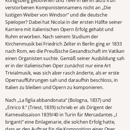
Königsberg geborenen und 1849 in Berlin allzu früh
verstorbenen Komponistennamens nicht an „Die
lustigen Weiber von Windsor“ und die deutsche
Spieloper? Dabei hat Nicolai in der ersten Hälfte seiner
Karriere mit italienischen Opern Erfolg gehabt und
Ruhm erworben. Nach seinem Studium der
Kirchenmusik bei Friedrich Zelter in Berlin ging er 1833
nach Rom, wo die Preußische Gesandtschaft im Vatikan
einen Organisten suchte. Gemäß seiner Ausbildung sah
er in der italienischen Oper zunächst nur eine Art
Trivialmusik, was sich aber rasch änderte, als er erste
Opernaufführungen sah und daraufhin beschloss, in
Italien zu bleiben und Opern zu komponieren.
Nach „La figlia abbandonata“ (Bologna, 1837) und
„Enrico II.“ (Triest, 1839) schrieb er als Dirigent der
Karnevalssaison 1839/40 in Turin für Mercadantes „I
briganti“ eine Einlagenarie, die solchen Erfolg hatte,
dass er den Auftrag für die Komposition einer Oper