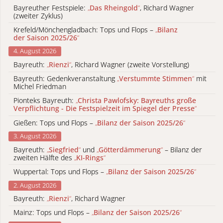
Bayreuther Festspiele:
„
Das Rheingold
“
, Richard Wagner
(zweiter Zyklus)
Krefeld/Mönchengladbach: Tops und Flops –
„
Bilanz
der Saison 2025/26
“
4. August 2026
Bayreuth:
„
Rienzi
“
, Richard Wagner (zweite Vorstellung)
Bayreuth: Gedenkveranstaltung
„
Verstummte Stimmen
“
mit
Michel Friedman
Pionteks Bayreuth:
„
Christa Pawlofsky: Bayreuths große
Verpflichtung - Die Festspielzeit im Spiegel der Presse
“
Gießen: Tops und Flops –
„
Bilanz der Saison 2025/26
“
3. August 2026
Bayreuth:
„
Siegfried
“
und
„
Götterdämmerung
“
– Bilanz der
zweiten Hälfte des
„
KI-Rings
“
Wuppertal: Tops und Flops –
„
Bilanz der Saison 2025/26
“
2. August 2026
Bayreuth:
„
Rienzi
“
, Richard Wagner
Mainz: Tops und Flops –
„
Bilanz der Saison 2025/26
“