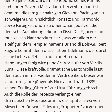
den zu jener Zeit auf dem Höhepunkt seines Ruhms
stehenden Saverio Mercadante bei weitem übertrifft
(vom mit diesem gleichaltrigen Giovanni Pacini ganz zu
schweigen) und hinsichtlich Tonsatz und Harmonik
sowie Farbigkeit und Instrumentation jederzeit die
deutsche Ausbildung erkennen lässt. Die Figuren sind
musikalisch klar charakterisiert, was vor allem der
Titelfigur, dem Templer namens Briano di Bois-Guilbert
zugute kommt, denn dieser ist ein Edelmann, der durch
seine Liebe zu Rebecca auch unehrenhafter
Handlungen fähig wird (eine Art Vorläufer von Verdis
Luna). Diese kraftvolle, dramatische Baritonrolle lässt
denn auch immer wieder an Verdi denken. Dieser war
ja nur drei Jahre jünger als Nicolai und hatte 1839
seinen Erstling „Oberto“ zur Uraufführung gebracht.
Auch die Rolle der Rebecca verlangt einen
dramatischen Mezzosopran, wie er später etwa von
Meyerbeer für seine Fidès im „Propheten“ vorgesehen