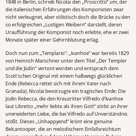
1848 in Berlin, schrieb Nicolai den „Proscritto“ um, der
die italienischen Erfahrungen des Komponisten zwar
nicht verleugnet, aber stilistisch doch die Brücke zu den
so erfolgreichen „Lustigen Weibern“ darstellt, deren
Uraufführung der Komponist noch erlebte, ehe er zwei
Monate später einer Gehirnblutung erlag.
Doch nun zum „Templario“: „Ivanhoe“ war bereits 1829
von Heinrich Marschner unter dem Titel „Der Templer
und die Jüdin“ vertont worden und entsprach dem
Scott’schen Original mit einem halbwegs glücklichen
Ende (Rebecca rettet sich mit ihrem Vater nach
Granada). Nicolai bevorzugte ein tragisches Ende: Die
Jüdin Rebecca, die den Kreuzritter Vilfredo d’Ivanhoe
laut Libretto „mehr liebte als ihren Gott“ stirbt an ihrer
unerwiderten Liebe, die bei Vilfredo auf Unverständnis
stößt. Dieses „Unhappyend“ krönt eine genuine
Belcantooper, die an melodischem Einfallsreichtum