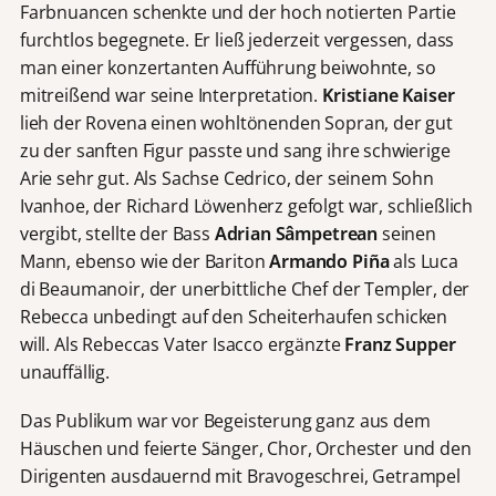
Farbnuancen schenkte und der hoch notierten Partie
furchtlos begegnete. Er ließ jederzeit vergessen, dass
man einer konzertanten Aufführung beiwohnte, so
mitreißend war seine Interpretation.
Kristiane Kaiser
lieh der Rovena einen wohltönenden Sopran, der gut
zu der sanften Figur passte und sang ihre schwierige
Arie sehr gut. Als Sachse Cedrico, der seinem Sohn
Ivanhoe, der Richard Löwenherz gefolgt war, schließlich
vergibt, stellte der Bass
Adrian Sâmpetrean
seinen
Mann, ebenso wie der Bariton
Armando Piña
als Luca
di Beaumanoir, der unerbittliche Chef der Templer, der
Rebecca unbedingt auf den Scheiterhaufen schicken
will. Als Rebeccas Vater Isacco ergänzte
Franz Supper
unauffällig.
Das Publikum war vor Begeisterung ganz aus dem
Häuschen und feierte Sänger, Chor, Orchester und den
Dirigenten ausdauernd mit Bravogeschrei, Getrampel