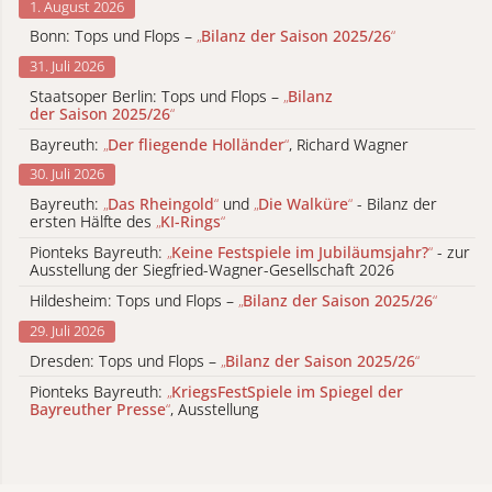
1. August 2026
Bonn: Tops und Flops –
„
Bilanz der Saison 2025/26
“
31. Juli 2026
Staatsoper Berlin: Tops und Flops –
„
Bilanz
der Saison 2025/26
“
Bayreuth:
„
Der fliegende Holländer
“
, Richard Wagner
30. Juli 2026
Bayreuth:
„
Das Rheingold
“
und
„
Die Walküre
“
- Bilanz der
ersten Hälfte des
„
KI-Rings
“
Pionteks Bayreuth:
„
Keine Festspiele im Jubiläumsjahr?
“
- zur
Ausstellung der Siegfried-Wagner-Gesellschaft 2026
Hildesheim: Tops und Flops –
„
Bilanz der Saison 2025/26
“
29. Juli 2026
Dresden: Tops und Flops –
„
Bilanz der Saison 2025/26
“
Pionteks Bayreuth:
„
KriegsFestSpiele im Spiegel der
Bayreuther Presse
“
, Ausstellung