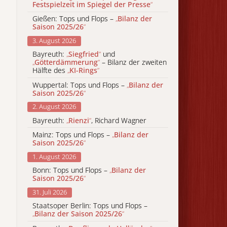
Festspielzeit im Spiegel der Presse
“
Gießen: Tops und Flops –
„
Bilanz der
Saison 2025/26
“
3. August 2026
Bayreuth:
„
Siegfried
“
und
„
Götterdämmerung
“
– Bilanz der zweiten
Hälfte des
„
KI-Rings
“
Wuppertal: Tops und Flops –
„
Bilanz der
Saison 2025/26
“
2. August 2026
Bayreuth:
„
Rienzi
“
, Richard Wagner
Mainz: Tops und Flops –
„
Bilanz der
Saison 2025/26
“
1. August 2026
Bonn: Tops und Flops –
„
Bilanz der
Saison 2025/26
“
31. Juli 2026
Staatsoper Berlin: Tops und Flops –
„
Bilanz der Saison 2025/26
“