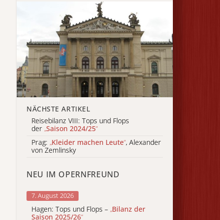
NÄCHSTE ARTIKEL
Reisebilanz VIII: Tops und Flops
der
„
Saison 2024/25
“
Prag:
„
Kleider machen Leute
“
, Alexander
von Zemlinsky
NEU IM OPERNFREUND
7. August 2026
Hagen: Tops und Flops –
„
Bilanz der
Saison 2025/26
“