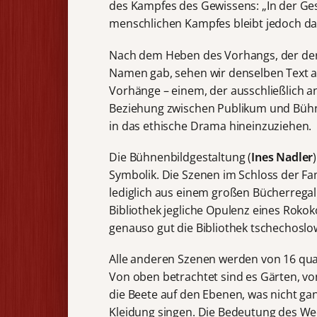
des Kampfes des Gewissens: „In der Ge
menschlichen Kampfes bleibt jedoch da
Nach dem Heben des Vorhangs, der der
Namen gab, sehen wir denselben Text a
Vorhänge – einem, der ausschließlich an
Beziehung zwischen Publikum und Bühne 
in das ethische Drama hineinzuziehen.
Die Bühnenbildgestaltung (
Ines Nadler
Symbolik. Die Szenen im Schloss der Famil
lediglich aus einem großen Bücherregal
Bibliothek jegliche Opulenz eines Roko
genauso gut die Bibliothek tschechoslowa
Alle anderen Szenen werden von 16 quad
Von oben betrachtet sind es Gärten, vo
die Beete auf den Ebenen, was nicht ga
Kleidung singen. Die Bedeutung des Wech