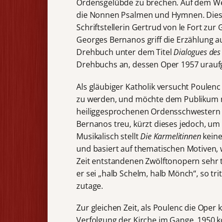
Ordensgelübde zu brechen. Auf dem We
die Nonnen Psalmen und Hymnen. Diese
Schriftstellerin Gertrud von le Fort zur
Georges Bernanos griff die Erzählung au
Drehbuch unter dem Titel
Dialogues des
Drehbuchs an, dessen Oper 1957 urauf
Als gläubiger Katholik versucht Poulenc
zu werden, und möchte dem Publikum ne
heiliggesprochenen Ordensschwestern v
Bernanos treu, kürzt dieses jedoch, um
Musikalisch stellt
Die Karmelitinnen
keine
und basiert auf thematischen Motiven, w
Zeit entstandenen Zwölftonopern sehr tr
er sei „halb Schelm, halb Mönch“, so trit
zutage.
Zur gleichen Zeit, als Poulenc die Oper
Verfolgung der Kirche im Gange. 1950