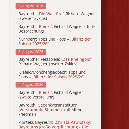
6. August 2026
Bayreuth:
„
Die Walküre
“
, Richard Wagner
(zweiter Zyklus)
Bayreuth:
„
Rienzi
“
, Richard Wagner (dritte
Besprechung)
Nürnberg: Tops und Flops –
„
Bilanz der
Saison 2025/26
“
5. August 2026
Bayreuther Festspiele:
„
Das Rheingold
“
,
Richard Wagner (zweiter Zyklus)
Krefeld/Mönchengladbach: Tops und
Flops –
„
Bilanz der Saison 2025/26
“
4. August 2026
Bayreuth:
„
Rienzi
“
, Richard Wagner
(zweite Vorstellung)
Bayreuth: Gedenkveranstaltung
„
Verstummte Stimmen
“
mit Michel
Friedman
Pionteks Bayreuth:
„
Christa Pawlofsky:
Bayreuths große Verpflichtung - Die