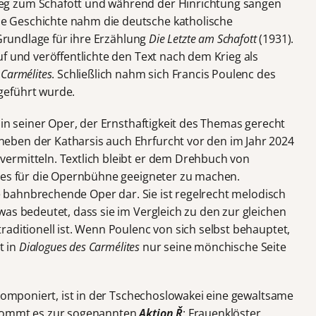
g zum Schafott und während der Hinrichtung sangen
 Geschichte nahm die deutsche katholische
 Grundlage für ihre Erzählung
Die Letzte am Schafott
(1931).
f und veröffentlichte den Text nach dem Krieg als
 Carmélites
. Schließlich nahm sich Francis Poulenc des
geführt wurde.
 in seiner Oper, der Ernsthaftigkeit des Themas gerecht
ben der Katharsis auch Ehrfurcht vor den im Jahr 2024
ermitteln. Textlich bleibt er dem Drehbuch von
 es für die Opernbühne geeigneter zu machen.
 bahnbrechende Oper dar. Sie ist regelrecht melodisch
as bedeutet, dass sie im Vergleich zu den zur gleichen
aditionell ist. Wenn Poulenc von sich selbst behauptet,
t in
Dialogues des Carmélites
nur seine mönchische Seite
 komponiert, ist in der Tschechoslowakei eine gewaltsame
 kommt es zur sogenannten
Aktion Ř
: Frauenklöster