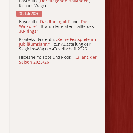
Bayreuth:
„
Der fliegende Holländer
“
,
Richard Wagner
30. Juli 2026
Bayreuth:
„
Das Rheingold
“
und
„
Die
Walküre
“
- Bilanz der ersten Hälfte des
„
KI-Rings
“
Pionteks Bayreuth:
„
Keine Festspiele im
Jubiläumsjahr?
“
- zur Ausstellung der
Siegfried-Wagner-Gesellschaft 2026
Hildesheim: Tops und Flops –
„
Bilanz der
Saison 2025/26
“