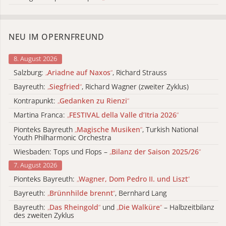
NEU IM OPERNFREUND
8. August 2026
Salzburg:
„
Ariadne auf Naxos
“
, Richard Strauss
Bayreuth:
„
Siegfried
“
, Richard Wagner (zweiter Zyklus)
Kontrapunkt:
„
Gedanken zu Rienzi
“
Martina Franca:
„
FESTIVAL della Valle d’Itria 2026
“
Pionteks Bayreuth
„
Magische Musiken
“
, Turkish National
Youth Philharmonic Orchestra
Wiesbaden: Tops und Flops –
„
Bilanz der Saison 2025/26
“
7. August 2026
Pionteks Bayreuth:
„
Wagner, Dom Pedro II. und Liszt
“
Bayreuth:
„
Brünnhilde brennt
“
, Bernhard Lang
Bayreuth:
„
Das Rheingold
“
und
„
Die Walküre
“
– Halbzeitbilanz
des zweiten Zyklus