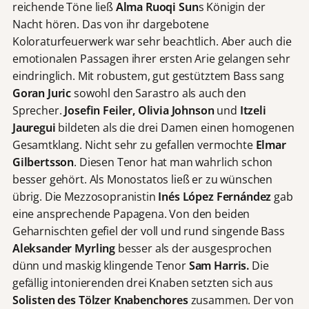
reichende Töne ließ
Alma Ruoqi
Sun
s Königin der
Nacht hören. Das von ihr dargebotene
Koloraturfeuerwerk war sehr beachtlich. Aber auch die
emotionalen Passagen ihrer ersten Arie gelangen sehr
eindringlich. Mit robustem, gut gestütztem Bass sang
Goran Juric
sowohl den Sarastro als auch den
Sprecher.
Josefin Feiler, Olivia Johnson
und
Itzeli
Jauregui
bildeten als die drei Damen einen homogenen
Gesamtklang. Nicht sehr zu gefallen vermochte
Elmar
Gilbertsson
. Diesen Tenor hat man wahrlich schon
besser gehört. Als Monostatos ließ er zu wünschen
übrig. Die Mezzosopranistin
Inés López Fernández
gab
eine ansprechende Papagena. Von den beiden
Geharnischten gefiel der voll und rund singende Bass
Aleksander Myrling
besser als der ausgesprochen
dünn und maskig klingende Tenor
Sam Harris.
Die
gefällig intonierenden drei Knaben setzten sich aus
Solisten des Tölzer Knabenchores
zusammen. Der von