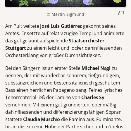
© Martin Sigmund
Am Pult waltete
José Luis Gutiérrez
gekonnt seines
Amtes. Er setzte auf relativ zügige Tempi und animierte
das gut gelaunt aufspielende
Staatsorchester
Stuttgart
zu einem leicht und locker dahinfliessenden
Orchesterklang von großer Durchsichtigkeit.
Bei den Sängern ist an erster Stelle
Michael Nagl
zu
nennen, der mit wunderbar sonorem, tiefgründigem,
substanzreichem und bestens italienisch geschultem
Bass einen herrlichen Papageno sang. Feines lyrisches
Tenormaterial ließ der Tamino von
Charles Sy
vernehmen. Mit einem gut grundierten, ebenmäßig
dahinfliessenden und differenzierungsfähigen Sopran
stattete
Claudia Muschio
die Pamina aus. Fulminante,
bis in die extreme Höhe der Partie sicher und mühelos