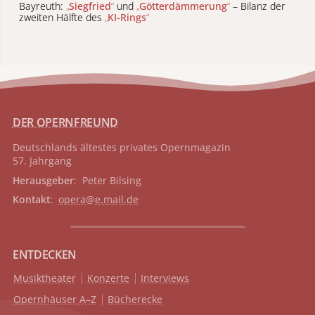
Bayreuth:
„
Siegfried
“
und
„
Götterdämmerung
“
– Bilanz der
zweiten Hälfte des
„
KI-Rings
“
DER OPERNFREUND
Deutschlands ältestes privates
Opernmagazin
57. Jahrgang
Herausgeber
: Peter Bilsing
Kontakt
:
opera@e.mail.de
ENTDECKEN
Musiktheater
Konzerte
Interviews
Opernhäuser A–Z
Bücherecke