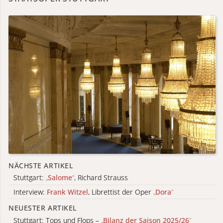
NÄCHSTE ARTIKEL
Stuttgart:
„
Salome
“
, Richard Strauss
Interview:
Frank Witzel
, Librettist der Oper
„
Dora
“
NEUESTER ARTIKEL
Stuttgart: Tops und Flops –
„
Bilanz der Saison 2025/26
“