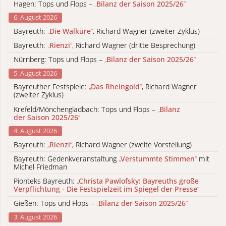
Hagen: Tops und Flops –
„
Bilanz der Saison 2025/26
“
6. August 2026
Bayreuth:
„
Die Walküre
“
, Richard Wagner (zweiter Zyklus)
Bayreuth:
„
Rienzi
“
, Richard Wagner (dritte Besprechung)
Nürnberg: Tops und Flops –
„
Bilanz der Saison 2025/26
“
5. August 2026
Bayreuther Festspiele:
„
Das Rheingold
“
, Richard Wagner
(zweiter Zyklus)
Krefeld/Mönchengladbach: Tops und Flops –
„
Bilanz
der Saison 2025/26
“
4. August 2026
Bayreuth:
„
Rienzi
“
, Richard Wagner (zweite Vorstellung)
Bayreuth: Gedenkveranstaltung
„
Verstummte Stimmen
“
mit
Michel Friedman
Pionteks Bayreuth:
„
Christa Pawlofsky: Bayreuths große
Verpflichtung - Die Festspielzeit im Spiegel der Presse
“
Gießen: Tops und Flops –
„
Bilanz der Saison 2025/26
“
3. August 2026