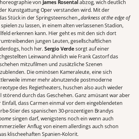
horeographie von
James Rosental
abzog, wich deutlich
der Kunstgattung Oper verstanden wird. Mit der
 das Stück in der Springsteenschen
„darkness at the edge of
 spielen zu lassen, in einem alten verlassenen Stadion,
lfeld erkennen kann.
Hier geht es mit den sich dort
rumtreibenden jungen Leuten, gesellschaftlichen
derdogs, hoch her.
Sergio Verde
sorgt auf einer
chgestellten Leinwand ähnlich wie Frank Castorf das
schehen mitzufilmen und zusätzliche Szenen
nzublenden. Die ominösen Kameraleute, eine sich
ttlerweile immer mehr abnutzende postmoderne
ereotype des Regietheaters, huschen also auch wieder
l störend durch das Geschehen. Ganz amüsant war aber
r Einfall, dass Carmen einmal vor dem eingeblendeten
rbe-Stier des spanischen 30-prozentigen Brandys
borne
singen darf, wenigstens noch ein wenn auch
mmerzieller Anflug von einem allerdings auch schon
as klischeehaften Spanien-Kolorit.