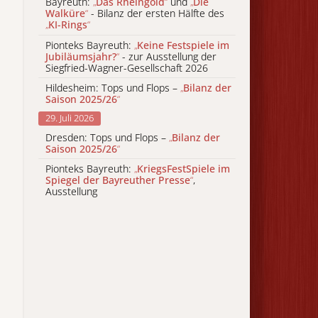
Bayreuth:
„
Das Rheingold
“
und
„
Die
Walküre
“
- Bilanz der ersten Hälfte des
„
KI-Rings
“
Pionteks Bayreuth:
„
Keine Festspiele im
Jubiläumsjahr?
“
- zur Ausstellung der
Siegfried-Wagner-Gesellschaft 2026
Hildesheim: Tops und Flops –
„
Bilanz der
Saison 2025/26
“
29. Juli 2026
Dresden: Tops und Flops –
„
Bilanz der
Saison 2025/26
“
Pionteks Bayreuth:
„
KriegsFestSpiele im
Spiegel der Bayreuther Presse
“
,
Ausstellung