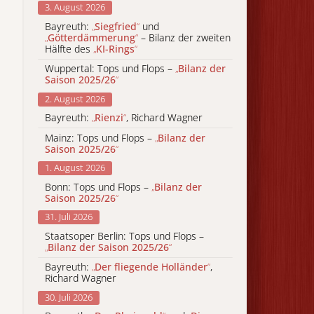
3. August 2026
Bayreuth:
„
Siegfried
“
und
„
Götterdämmerung
“
– Bilanz der zweiten
Hälfte des
„
KI-Rings
“
Wuppertal: Tops und Flops –
„
Bilanz der
Saison 2025/26
“
2. August 2026
Bayreuth:
„
Rienzi
“
, Richard Wagner
Mainz: Tops und Flops –
„
Bilanz der
Saison 2025/26
“
1. August 2026
Bonn: Tops und Flops –
„
Bilanz der
Saison 2025/26
“
31. Juli 2026
Staatsoper Berlin: Tops und Flops –
„
Bilanz der Saison 2025/26
“
Bayreuth:
„
Der fliegende Holländer
“
,
Richard Wagner
30. Juli 2026