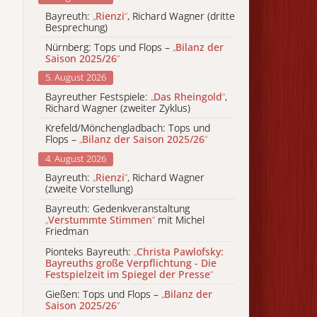
Bayreuth:
„
Rienzi
“
, Richard Wagner (dritte
Besprechung)
Nürnberg: Tops und Flops –
„
Bilanz der
Saison 2025/26
“
5. August 2026
Bayreuther Festspiele:
„
Das Rheingold
“
,
Richard Wagner (zweiter Zyklus)
Krefeld/Mönchengladbach: Tops und
Flops –
„
Bilanz der Saison 2025/26
“
4. August 2026
Bayreuth:
„
Rienzi
“
, Richard Wagner
(zweite Vorstellung)
Bayreuth: Gedenkveranstaltung
„
Verstummte Stimmen
“
mit Michel
Friedman
Pionteks Bayreuth:
„
Christa Pawlofsky:
Bayreuths große Verpflichtung - Die
Festspielzeit im Spiegel der Presse
“
Gießen: Tops und Flops –
„
Bilanz der
Saison 2025/26
“