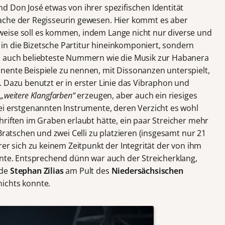
d Don José etwas von ihrer spezifischen Identität
ache der Regisseurin gewesen. Hier kommt es aber
eise soll es kommen, indem Lange nicht nur diverse und
n die Bizetsche Partitur hineinkomponiert, sondern
d auch beliebteste Nummern wie die Musik zur Habanera
nente Beispiele zu nennen, mit Dissonanzen unterspielt,
. Dazu benutzt er in erster Linie das Vibraphon und
t
„weitere Klangfarben“
erzeugen, aber auch ein riesiges
ei erstgenannten Instrumente, deren Verzicht es wohl
hriften im Graben erlaubt hätte, ein paar Streicher mehr
Bratschen und zwei Celli zu platzieren (insgesamt nur 21
rer sich zu keinem Zeitpunkt der Integrität der von ihm
nnte. Entsprechend dünn war auch der Streicherklang,
nde
Stephan Zilias
am Pult des
Niedersächsischen
ichts konnte.