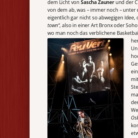
dem Licht von
Sascha Zauner
und der C
von dem ab, was – immer noch – unter 
eigentlich gar nicht so abwegigen Idee,
town“
, also in einer Art Bronx oder Soho
wo man noch das verblichene Basketbal
he
Un
ho
Ge
ei
mi
St
ma
de
We
Os
ko
etw