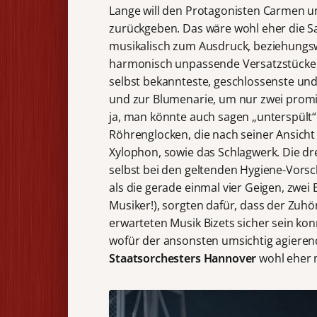
Lange will den Protagonisten Carmen un
zurückgeben. Das wäre wohl eher die S
musikalisch zum Ausdruck, beziehungsw
harmonisch unpassende Versatzstücke i
selbst bekannteste, geschlossenste un
und zur Blumenarie, um nur zwei promi
ja, man könnte auch sagen „unterspült“
Röhrenglocken, die nach seiner Ansich
Xylophon, sowie das Schlagwerk. Die dr
selbst bei den geltenden Hygiene-Vorsc
als die gerade einmal vier Geigen, zwei 
Musiker!), sorgten dafür, dass der Zuhö
erwarteten Musik Bizets sicher sein ko
wofür der ansonsten umsichtig agiere
Staatsorchesters Hannover
wohl eher n