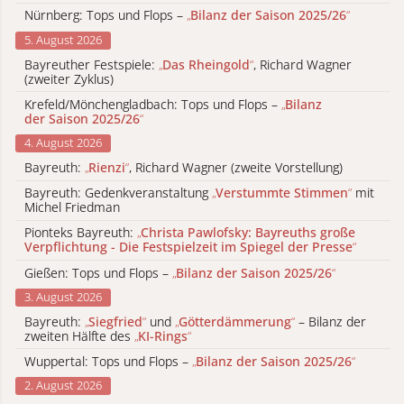
Nürnberg: Tops und Flops –
„
Bilanz der Saison 2025/26
“
5. August 2026
Bayreuther Festspiele:
„
Das Rheingold
“
, Richard Wagner
(zweiter Zyklus)
Krefeld/Mönchengladbach: Tops und Flops –
„
Bilanz
der Saison 2025/26
“
4. August 2026
Bayreuth:
„
Rienzi
“
, Richard Wagner (zweite Vorstellung)
Bayreuth: Gedenkveranstaltung
„
Verstummte Stimmen
“
mit
Michel Friedman
Pionteks Bayreuth:
„
Christa Pawlofsky: Bayreuths große
Verpflichtung - Die Festspielzeit im Spiegel der Presse
“
Gießen: Tops und Flops –
„
Bilanz der Saison 2025/26
“
3. August 2026
Bayreuth:
„
Siegfried
“
und
„
Götterdämmerung
“
– Bilanz der
zweiten Hälfte des
„
KI-Rings
“
Wuppertal: Tops und Flops –
„
Bilanz der Saison 2025/26
“
2. August 2026