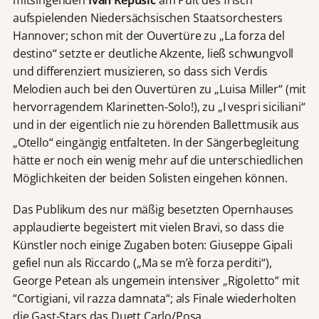
aufspielenden Niedersächsischen Staatsorchesters
Hannover; schon mit der Ouvertüre zu „La forza del
destino“ setzte er deutliche Akzente, ließ schwungvoll
und differenziert musizieren, so dass sich Verdis
Melodien auch bei den Ouvertüren zu „Luisa Miller“ (mit
hervorragendem Klarinetten-Solo!), zu „I vespri siciliani“
und in der eigentlich nie zu hörenden Ballettmusik aus
„Otello“ eingängig entfalteten. In der Sängerbegleitung
hätte er noch ein wenig mehr auf die unterschiedlichen
Möglichkeiten der beiden Solisten eingehen können.
Das Publikum des nur mäßig besetzten Opernhauses
applaudierte begeistert mit vielen Bravi, so dass die
Künstler noch einige Zugaben boten: Giuseppe Gipali
gefiel nun als Riccardo („Ma se m’è forza perditi“),
George Petean als ungemein intensiver „Rigoletto“ mit
“Cortigiani, vil razza damnata“; als Finale wiederholten
die Gast-Stars das Duett Carlo/Posa.