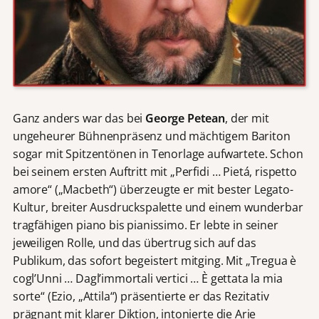
Ganz anders war das bei
George Petean
, der mit
ungeheurer Bühnenpräsenz und mächtigem Bariton
sogar mit Spitzentönen in Tenorlage aufwartete. Schon
bei seinem ersten Auftritt mit „Perfidi … Pietá, rispetto
amore“ („Macbeth“) überzeugte er mit bester Legato-
Kultur, breiter Ausdruckspalette und einem wunderbar
tragfähigen piano bis pianissimo. Er lebte in seiner
jeweiligen Rolle, und das übertrug sich auf das
Publikum, das sofort begeistert mitging. Mit „Tregua è
cogl’Unni … Dagl’immortali vertici … È gettata la mia
sorte“ (Ezio, „Attila“) präsentierte er das Rezitativ
prägnant mit klarer Diktion, intonierte die Arie