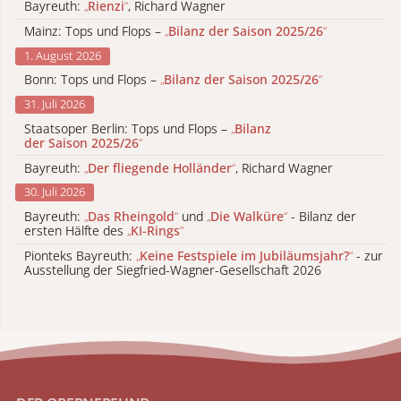
Bayreuth:
„
Rienzi
“
, Richard Wagner
Mainz: Tops und Flops –
„
Bilanz der Saison 2025/26
“
1. August 2026
Bonn: Tops und Flops –
„
Bilanz der Saison 2025/26
“
31. Juli 2026
Staatsoper Berlin: Tops und Flops –
„
Bilanz
der Saison 2025/26
“
Bayreuth:
„
Der fliegende Holländer
“
, Richard Wagner
30. Juli 2026
Bayreuth:
„
Das Rheingold
“
und
„
Die Walküre
“
- Bilanz der
ersten Hälfte des
„
KI-Rings
“
Pionteks Bayreuth:
„
Keine Festspiele im Jubiläumsjahr?
“
- zur
Ausstellung der Siegfried-Wagner-Gesellschaft 2026