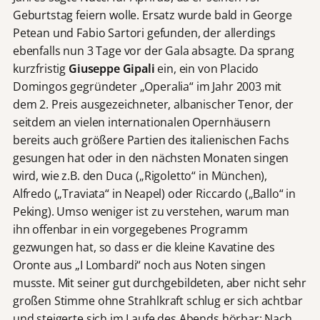
Geburtstag feiern wolle. Ersatz wurde bald in George
Petean und Fabio Sartori gefunden, der allerdings
ebenfalls nun 3 Tage vor der Gala absagte. Da sprang
kurzfristig
Giuseppe Gipali
ein, ein von Placido
Domingos gegründeter „Operalia“ im Jahr 2003 mit
dem 2. Preis ausgezeichneter, albanischer Tenor, der
seitdem an vielen internationalen Opernhäusern
bereits auch größere Partien des italienischen Fachs
gesungen hat oder in den nächsten Monaten singen
wird, wie z.B. den Duca („Rigoletto“ in München),
Alfredo („Traviata“ in Neapel) oder Riccardo („Ballo“ in
Peking). Umso weniger ist zu verstehen, warum man
ihn offenbar in ein vorgegebenes Programm
gezwungen hat, so dass er die kleine Kavatine des
Oronte aus „I Lombardi“ noch aus Noten singen
musste. Mit seiner gut durchgebildeten, aber nicht sehr
großen Stimme ohne Strahlkraft schlug er sich achtbar
und steigerte sich im Laufe des Abends hörbar: Nach