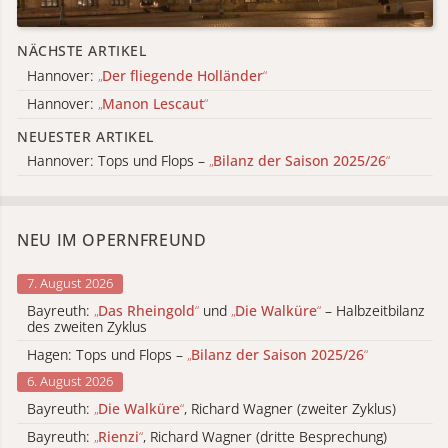
NÄCHSTE ARTIKEL
Hannover:
„
Der fliegende Holländer
“
Hannover:
„
Manon Lescaut
“
NEUESTER ARTIKEL
Hannover: Tops und Flops –
„
Bilanz der Saison 2025/26
“
NEU IM OPERNFREUND
7. August 2026
Bayreuth:
„
Das Rheingold
“
und
„
Die Walküre
“
– Halbzeitbilanz
des zweiten Zyklus
Hagen: Tops und Flops –
„
Bilanz der Saison 2025/26
“
6. August 2026
Bayreuth:
„
Die Walküre
“
, Richard Wagner (zweiter Zyklus)
Bayreuth:
„
Rienzi
“
, Richard Wagner (dritte Besprechung)