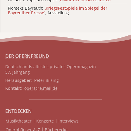
Pionteks Bayreuth:
„
KriegsFestSpiele im Spiegel der
Bayreuther Presse
“
, Ausstellung
DER OPERNFREUND
Deutschlands ältestes privates
Opernmagazin
57. Jahrgang
Herausgeber
: Peter Bilsing
Kontakt
:
opera@e.mail.de
ENTDECKEN
Musiktheater
Konzerte
Interviews
Opernhäuser A–Z
Bücherecke