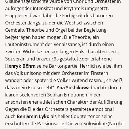
Glaubensgeschichte wurde von Chor und Orchester in
aufregender Intensität und Rhythmik umgesetzt.
Frappierend war dabei die Farbigkeit des barocken
Orchesterklangs, zu der die Wechsel zwischen
Cembalo, Theorbe und Orgel bei der Begleitung
beigetragen haben mögen. Die Theorbe, ein
Lauteninstrument der Renaissance, ist durch einen
zweiten Wirbelkasten am langen Hals charakterisiert.
Souverän und bravourös gestaltete der erfahrene
Henryk Böhm
seine Baritonpartie. Herrlich wie bei ihm
das Volk unisono mit dem Orchester im Finstern
wandelt oder später die Völker wütend rasen. „Ich weiß,
dass mein Erlöser lebt“:
Yna Yoshikawa
brachte durch
klaren seelenvollen Sopran Emotionen in den
ansonsten eher athletischen Charakter der Aufführung
Gegen die Eile des Orchesters gestaltete emotional
auch
Benjamin Lyko
als heller Countertenor seine
erschütternde Passionsarie. Die von Solovioline (Nicolai