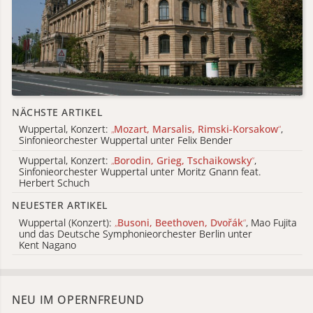
NÄCHSTE ARTIKEL
Wuppertal, Konzert:
„
Mozart, Marsalis, Rimski-Korsakow
“
,
Sinfonieorchester Wuppertal unter Felix Bender
Wuppertal, Konzert:
„
Borodin, Grieg, Tschaikowsky
“
,
Sinfonieorchester Wuppertal unter Moritz Gnann feat.
Herbert Schuch
NEUESTER ARTIKEL
Wuppertal (Konzert):
„
Busoni, Beethoven, Dvořák
“
, Mao Fujita
und das Deutsche Symphonieorchester Berlin unter
Kent Nagano
NEU IM OPERNFREUND