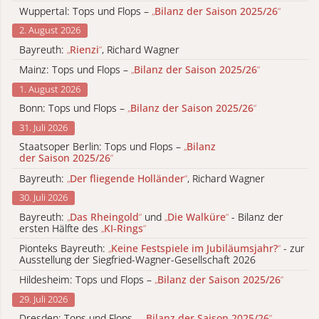
Wuppertal: Tops und Flops –
„
Bilanz der Saison 2025/26
“
2. August 2026
Bayreuth:
„
Rienzi
“
, Richard Wagner
Mainz: Tops und Flops –
„
Bilanz der Saison 2025/26
“
1. August 2026
Bonn: Tops und Flops –
„
Bilanz der Saison 2025/26
“
31. Juli 2026
Staatsoper Berlin: Tops und Flops –
„
Bilanz
der Saison 2025/26
“
Bayreuth:
„
Der fliegende Holländer
“
, Richard Wagner
30. Juli 2026
Bayreuth:
„
Das Rheingold
“
und
„
Die Walküre
“
- Bilanz der
ersten Hälfte des
„
KI-Rings
“
Pionteks Bayreuth:
„
Keine Festspiele im Jubiläumsjahr?
“
- zur
Ausstellung der Siegfried-Wagner-Gesellschaft 2026
Hildesheim: Tops und Flops –
„
Bilanz der Saison 2025/26
“
29. Juli 2026
Dresden: Tops und Flops –
„
Bilanz der Saison 2025/26
“