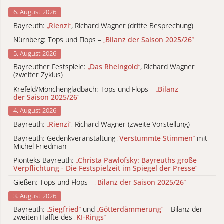
6. August 2026
Bayreuth:
„
Rienzi
“
, Richard Wagner (dritte Besprechung)
Nürnberg: Tops und Flops –
„
Bilanz der Saison 2025/26
“
5. August 2026
Bayreuther Festspiele:
„
Das Rheingold
“
, Richard Wagner
(zweiter Zyklus)
Krefeld/Mönchengladbach: Tops und Flops –
„
Bilanz
der Saison 2025/26
“
4. August 2026
Bayreuth:
„
Rienzi
“
, Richard Wagner (zweite Vorstellung)
Bayreuth: Gedenkveranstaltung
„
Verstummte Stimmen
“
mit
Michel Friedman
Pionteks Bayreuth:
„
Christa Pawlofsky: Bayreuths große
Verpflichtung - Die Festspielzeit im Spiegel der Presse
“
Gießen: Tops und Flops –
„
Bilanz der Saison 2025/26
“
3. August 2026
Bayreuth:
„
Siegfried
“
und
„
Götterdämmerung
“
– Bilanz der
zweiten Hälfte des
„
KI-Rings
“