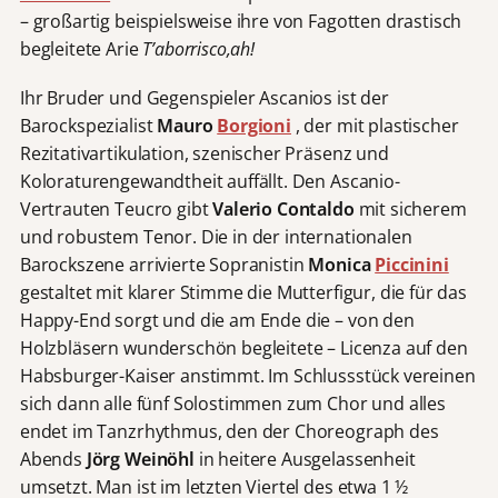
– großartig beispielsweise ihre von Fagotten drastisch
begleitete Arie
T’aborrisco,ah!
Ihr Bruder und Gegenspieler Ascanios ist der
Barockspezialist
Mauro
Borgioni
, der mit plastischer
Rezitativartikulation, szenischer Präsenz
und
Koloraturengewandtheit auffällt. Den Ascanio-
Vertrauten Teucro gibt
Valerio Contaldo
mit sicherem
und robustem Tenor. Die in der internationalen
Barockszene arrivierte Sopranistin
Monica
Piccinini
gestaltet mit klarer Stimme die Mutterfigur, die für das
Happy-End sorgt und die am Ende die – von den
Holzbläsern wunderschön begleitete – Licenza auf den
Habsburger-Kaiser anstimmt. Im Schlussstück vereinen
sich dann alle fünf Solostimmen zum Chor und alles
endet im Tanzrhythmus, den der Choreograph des
Abends
Jörg Weinöhl
in heitere Ausgelassenheit
umsetzt. Man ist im letzten Viertel des etwa 1 ½