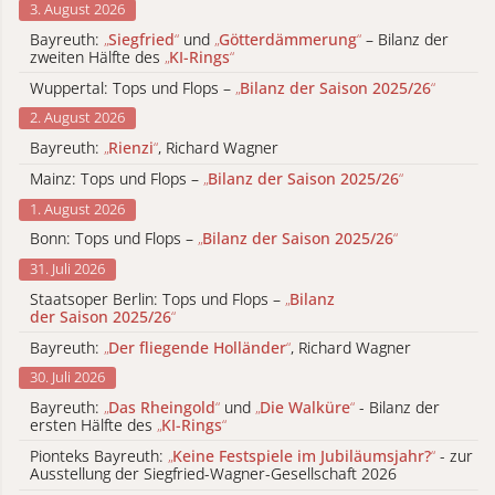
3. August 2026
Bayreuth:
„
Siegfried
“
und
„
Götterdämmerung
“
– Bilanz der
zweiten Hälfte des
„
KI-Rings
“
Wuppertal: Tops und Flops –
„
Bilanz der Saison 2025/26
“
2. August 2026
Bayreuth:
„
Rienzi
“
, Richard Wagner
Mainz: Tops und Flops –
„
Bilanz der Saison 2025/26
“
1. August 2026
Bonn: Tops und Flops –
„
Bilanz der Saison 2025/26
“
31. Juli 2026
Staatsoper Berlin: Tops und Flops –
„
Bilanz
der Saison 2025/26
“
Bayreuth:
„
Der fliegende Holländer
“
, Richard Wagner
30. Juli 2026
Bayreuth:
„
Das Rheingold
“
und
„
Die Walküre
“
- Bilanz der
ersten Hälfte des
„
KI-Rings
“
Pionteks Bayreuth:
„
Keine Festspiele im Jubiläumsjahr?
“
- zur
Ausstellung der Siegfried-Wagner-Gesellschaft 2026