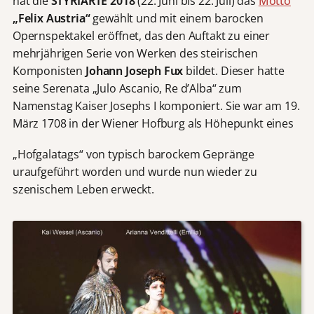
hat die
STYRIARTE 2018
(22. Juni bis 22. Juli) das
Motto
„Felix Austria“
gewählt und mit einem barocken
Opernspektakel eröffnet, das den Auftakt zu einer
mehrjährigen Serie von Werken des steirischen
Komponisten
Johann Joseph Fux
bildet. Dieser hatte
seine Serenata „Julo Ascanio, Re d’Alba“ zum
Namenstag Kaiser Josephs I komponiert. Sie war am 19.
März 1708 in der Wiener Hofburg als Höhepunkt eines
„Hofgalatags“ von typisch barockem Gepränge
uraufgeführt worden und wurde nun wieder zu
szenischem Leben erweckt.