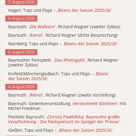
7. August 2026
Hagen: Tops und Flops –
„
Bilanz der Saison 2025/26
“
6. August 2026
Bayreuth:
„
Die Walküre
“
, Richard Wagner (zweiter Zyklus)
Bayreuth:
„
Rienzi
“
, Richard Wagner (dritte Besprechung)
Nürnberg: Tops und Flops –
„
Bilanz der Saison 2025/26
“
5. August 2026
Bayreuther Festspiele:
„
Das Rheingold
“
, Richard Wagner
(zweiter Zyklus)
Krefeld/Mönchengladbach: Tops und Flops –
„
Bilanz
der Saison 2025/26
“
4. August 2026
Bayreuth:
„
Rienzi
“
, Richard Wagner (zweite Vorstellung)
Bayreuth: Gedenkveranstaltung
„
Verstummte Stimmen
“
mit
Michel Friedman
Pionteks Bayreuth:
„
Christa Pawlofsky: Bayreuths große
Verpflichtung - Die Festspielzeit im Spiegel der Presse
“
Gießen: Tops und Flops –
„
Bilanz der Saison 2025/26
“