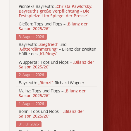
Pionteks Bayreuth:
„
Christa Pawlofsky:
Bayreuths große Verpflichtung - Die
Festspielzeit im Spiegel der Presse
“
Gießen: Tops und Flops –
„
Bilanz der
Saison 2025/26
“
3. August 2026
Bayreuth:
„
Siegfried
“
und
„
Götterdämmerung
“
– Bilanz der zweiten
Hälfte des
„
KI-Rings
“
Wuppertal: Tops und Flops –
„
Bilanz der
Saison 2025/26
“
2. August 2026
Bayreuth:
„
Rienzi
“
, Richard Wagner
Mainz: Tops und Flops –
„
Bilanz der
Saison 2025/26
“
1. August 2026
Bonn: Tops und Flops –
„
Bilanz der
Saison 2025/26
“
31. Juli 2026