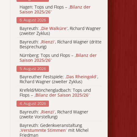
Hagen: Tops und Flops –
„
Bilanz der
Saison 2025/26
“
6. August 2026
Bayreuth:
„
Die Walküre
“
, Richard Wagner
(zweiter Zyklus)
Bayreuth:
„
Rienzi
“
, Richard Wagner (dritte
Besprechung)
Nürnberg: Tops und Flops –
„
Bilanz der
Saison 2025/26
“
5. August 2026
Bayreuther Festspiele:
„
Das Rheingold
“
,
Richard Wagner (zweiter Zyklus)
Krefeld/Mönchengladbach: Tops und
Flops –
„
Bilanz der Saison 2025/26
“
4. August 2026
Bayreuth:
„
Rienzi
“
, Richard Wagner
(zweite Vorstellung)
Bayreuth: Gedenkveranstaltung
„
Verstummte Stimmen
“
mit Michel
Friedman