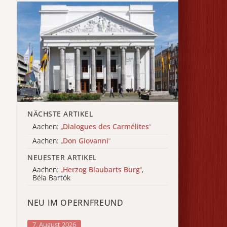
NÄCHSTE ARTIKEL
Aachen:
„
Dialogues des Carmélites
“
Aachen:
„
Don Giovanni
“
NEUESTER ARTIKEL
Aachen:
„
Herzog Blaubarts Burg
“
,
Béla Bartók
NEU IM OPERNFREUND
7. August 2026