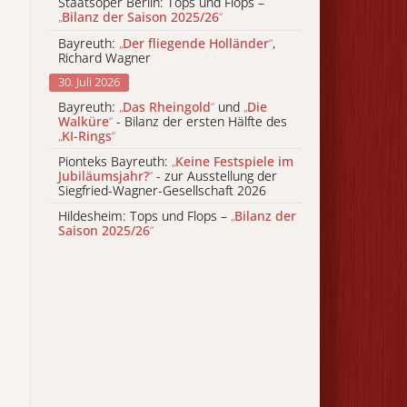
Staatsoper Berlin: Tops und Flops –
„
Bilanz der Saison 2025/26
“
Bayreuth:
„
Der fliegende Holländer
“
,
Richard Wagner
30. Juli 2026
Bayreuth:
„
Das Rheingold
“
und
„
Die
Walküre
“
- Bilanz der ersten Hälfte des
„
KI-Rings
“
Pionteks Bayreuth:
„
Keine Festspiele im
Jubiläumsjahr?
“
- zur Ausstellung der
Siegfried-Wagner-Gesellschaft 2026
Hildesheim: Tops und Flops –
„
Bilanz der
Saison 2025/26
“