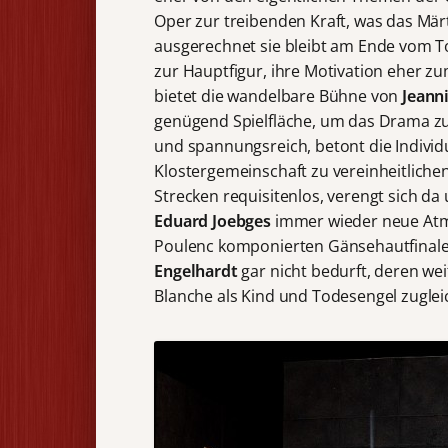
Oper zur treibenden Kraft, was das Mä
ausgerechnet sie bleibt am Ende vom To
zur Hauptfigur, ihre Motivation eher z
bietet die wandelbare Bühne von
Jeann
genügend Spielfläche, um das Drama zu
und spannungsreich, betont die Individua
Klostergemeinschaft zu vereinheitliche
Strecken requisitenlos, verengt sich d
Eduard Joebges
immer wieder neue Atm
Poulenc komponierten Gänsehautfinales
Engelhardt
gar nicht bedurft, deren wei
Blanche als Kind und Todesengel zugleic