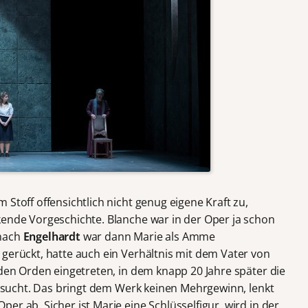
 Stoff offensichtlich nicht genug eigene Kraft zu,
kende Vorgeschichte. Blanche war in der Oper ja schon
 nach
Engelhardt
war dann Marie als Amme
 gerückt, hatte auch ein Verhältnis mit dem Vater von
 den Orden eingetreten, in dem knapp 20 Jahre später die
ht sucht. Das bringt dem Werk keinen Mehrgewinn, lenkt
er ab. Sicher ist Marie eine Schlüsselfigur, wird in der