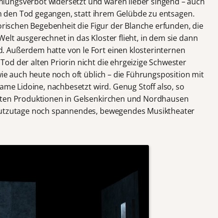
lungsverbot widersetzt und waren lieber singend – auch
 in den Tod gegangen, statt ihrem Gelübde zu entsagen.
torischen Begebenheit die Figur der Blanche erfunden, die
lt ausgerechnet in das Kloster flieht, in dem sie dann
 Außerdem hatte von le Fort einen klosterinternen
od der alten Priorin nicht die ehrgeizige Schwester
wie auch heute noch oft üblich – die Führungsposition mit
dame Lidoine, nachbesetzt wird. Genug Stoff also, so
sten Produktionen in Gelsenkirchen und Nordhausen
heutzutage noch spannendes, bewegendes Musiktheater