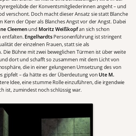
rtyrergelübde der Konventsmitgliederinnen angeht – und
d verschont. Doch macht dieser Ansatz sie statt Blanche
um Kern der Oper als Blanches Angst vor der Angst. Dabei
ine Cleemen
und
Moritz Weißkopf
an sich schon
 entfalten.
Engelhardts
Personenführung ist stringent
lität der einzelnen Frauen, statt sie als
n. Die Bühne mit zwei beweglichen Türmen ist über weite
a und dort und schafft so zusammen mit dem Licht von
osphäre, die in einer gelungenen Umsetzung des von
 gipfelt – da hätte es der Überdeutung von
Ute M.
tere Idee, eine stumme Rolle einzuführen, die irgendwie
h ist, zumindest noch schlüssig war.