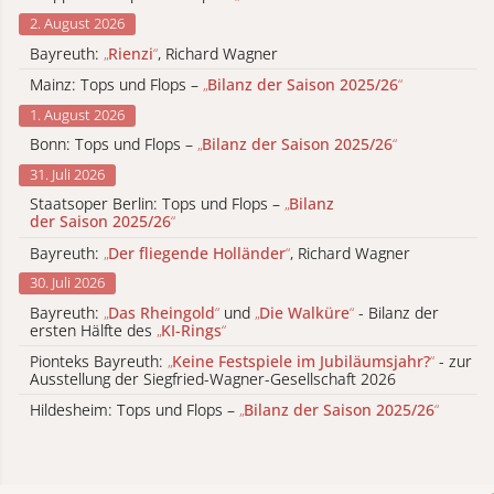
2. August 2026
Bayreuth:
„
Rienzi
“
, Richard Wagner
Mainz: Tops und Flops –
„
Bilanz der Saison 2025/26
“
1. August 2026
Bonn: Tops und Flops –
„
Bilanz der Saison 2025/26
“
31. Juli 2026
Staatsoper Berlin: Tops und Flops –
„
Bilanz
der Saison 2025/26
“
Bayreuth:
„
Der fliegende Holländer
“
, Richard Wagner
30. Juli 2026
Bayreuth:
„
Das Rheingold
“
und
„
Die Walküre
“
- Bilanz der
ersten Hälfte des
„
KI-Rings
“
Pionteks Bayreuth:
„
Keine Festspiele im Jubiläumsjahr?
“
- zur
Ausstellung der Siegfried-Wagner-Gesellschaft 2026
Hildesheim: Tops und Flops –
„
Bilanz der Saison 2025/26
“