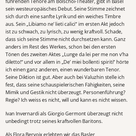
führenden Tenöre am Bolschoi-Theater, gibt in Basel
sein westeuropäisches Debut. Seine Stimme zeichnet
sich durch eine sanfte Lyrik und ein weiches Timbre
aus. Sein „Libiamo ne’ lieti calici“ im ersten Akt jedoch
ist zu schwach, zu lyrisch, zu wenig kraftvoll. Schade,
dass sich seine Stimme nicht durchsetzen kann. Ganz
anders im Rest des Werkes, schon bei den ersten
Tönen des zweiten Aktes „Lunge da lei per me non v’ha
diletto!“ und vor allem in „De’ miei bollenti spiriti“ hörte
ich einen ganz anderen, einen wunderbaren Tenor.
Seine Diktion ist gut. Aber auch bei Valuzhin stelle ich
fest, dass seine schauspielerischen Fähigkeiten, seine
Mimik und Gestik nicht überzeugt. Personenführung?
Regie? Ich weiss es nicht, will und kann es nicht wissen.
Ivan Invernardi als Giorgio Germont überzeugt nicht
unbedingt trotz seines kraftvollen Baritons.
Als Flora Bervoix erlebten wir das Basler