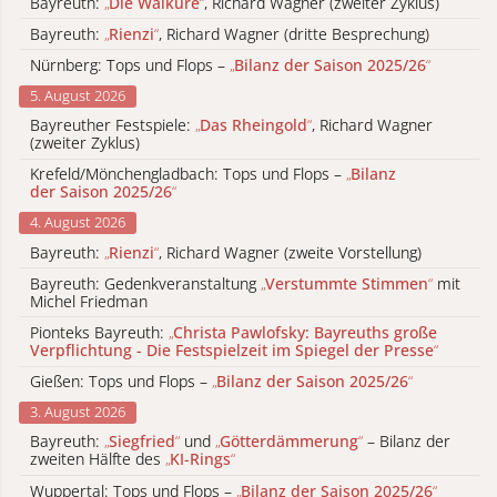
Bayreuth:
„
Die Walküre
“
, Richard Wagner (zweiter Zyklus)
Bayreuth:
„
Rienzi
“
, Richard Wagner (dritte Besprechung)
Nürnberg: Tops und Flops –
„
Bilanz der Saison 2025/26
“
5. August 2026
Bayreuther Festspiele:
„
Das Rheingold
“
, Richard Wagner
(zweiter Zyklus)
Krefeld/Mönchengladbach: Tops und Flops –
„
Bilanz
der Saison 2025/26
“
4. August 2026
Bayreuth:
„
Rienzi
“
, Richard Wagner (zweite Vorstellung)
Bayreuth: Gedenkveranstaltung
„
Verstummte Stimmen
“
mit
Michel Friedman
Pionteks Bayreuth:
„
Christa Pawlofsky: Bayreuths große
Verpflichtung - Die Festspielzeit im Spiegel der Presse
“
Gießen: Tops und Flops –
„
Bilanz der Saison 2025/26
“
3. August 2026
Bayreuth:
„
Siegfried
“
und
„
Götterdämmerung
“
– Bilanz der
zweiten Hälfte des
„
KI-Rings
“
Wuppertal: Tops und Flops –
„
Bilanz der Saison 2025/26
“