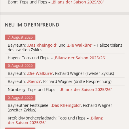
Bonn: Tops und Flops –
„
Bilanz der Saison 2025/26
“
NEU IM OPERNFREUND
7. August 2026
Bayreuth:
„
Das Rheingold
“
und
„
Die Walküre
“
– Halbzeitbilanz
des zweiten Zyklus
Hagen: Tops und Flops –
„
Bilanz der Saison 2025/26
“
6. August 2026
Bayreuth:
„
Die Walküre
“
, Richard Wagner (zweiter Zyklus)
Bayreuth:
„
Rienzi
“
, Richard Wagner (dritte Besprechung)
Nürnberg: Tops und Flops –
„
Bilanz der Saison 2025/26
“
5. August 2026
Bayreuther Festspiele:
„
Das Rheingold
“
, Richard Wagner
(zweiter Zyklus)
Krefeld/Mönchengladbach: Tops und Flops –
„
Bilanz
der Saison 2025/26
“