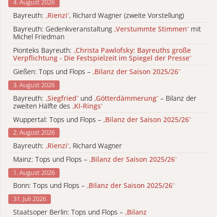
4. August 2026
Bayreuth:
„
Rienzi
“
, Richard Wagner (zweite Vorstellung)
Bayreuth: Gedenkveranstaltung
„
Verstummte Stimmen
“
mit
Michel Friedman
Pionteks Bayreuth:
„
Christa Pawlofsky: Bayreuths große
Verpflichtung - Die Festspielzeit im Spiegel der Presse
“
Gießen: Tops und Flops –
„
Bilanz der Saison 2025/26
“
3. August 2026
Bayreuth:
„
Siegfried
“
und
„
Götterdämmerung
“
– Bilanz der
zweiten Hälfte des
„
KI-Rings
“
Wuppertal: Tops und Flops –
„
Bilanz der Saison 2025/26
“
2. August 2026
Bayreuth:
„
Rienzi
“
, Richard Wagner
Mainz: Tops und Flops –
„
Bilanz der Saison 2025/26
“
1. August 2026
Bonn: Tops und Flops –
„
Bilanz der Saison 2025/26
“
31. Juli 2026
Staatsoper Berlin: Tops und Flops –
„
Bilanz