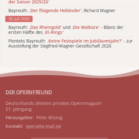
der Saison 2025/26
“
Bayreuth:
„
Der fliegende Holländer
“
, Richard Wagner
30. Juli 2026
Bayreuth:
„
Das Rheingold
“
und
„
Die Walküre
“
- Bilanz der
ersten Hälfte des
„
KI-Rings
“
Pionteks Bayreuth:
„
Keine Festspiele im Jubiläumsjahr?
“
- zur
Ausstellung der Siegfried-Wagner-Gesellschaft 2026
DER OPERNFREUND
Deutschlands ältestes privates
Opernmagazin
57. Jahrgang
Herausgeber
: Peter Bilsing
Kontakt
:
opera@e.mail.de