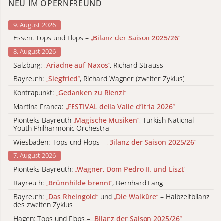
NEU IM OPERNFREUND
9. August 2026
Essen: Tops und Flops –
„
Bilanz der Saison 2025/26
“
8. August 2026
Salzburg:
„
Ariadne auf Naxos
“
, Richard Strauss
Bayreuth:
„
Siegfried
“
, Richard Wagner (zweiter Zyklus)
Kontrapunkt:
„
Gedanken zu Rienzi
“
Martina Franca:
„
FESTIVAL della Valle d’Itria 2026
“
Pionteks Bayreuth
„
Magische Musiken
“
, Turkish National
Youth Philharmonic Orchestra
Wiesbaden: Tops und Flops –
„
Bilanz der Saison 2025/26
“
7. August 2026
Pionteks Bayreuth:
„
Wagner, Dom Pedro II. und Liszt
“
Bayreuth:
„
Brünnhilde brennt
“
, Bernhard Lang
Bayreuth:
„
Das Rheingold
“
und
„
Die Walküre
“
– Halbzeitbilanz
des zweiten Zyklus
Hagen: Tops und Flops –
„
Bilanz der Saison 2025/26
“