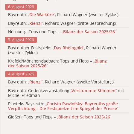
6. August 2026
Bayreuth:
„
Die Walküre
“
, Richard Wagner (zweiter Zyklus)
Bayreuth:
„
Rienzi
“
, Richard Wagner (dritte Besprechung)
Nürnberg: Tops und Flops –
„
Bilanz der Saison 2025/26
“
5. August 2026
Bayreuther Festspiele:
„
Das Rheingold
“
, Richard Wagner
(zweiter Zyklus)
Krefeld/Mönchengladbach: Tops und Flops –
„
Bilanz
der Saison 2025/26
“
4. August 2026
Bayreuth:
„
Rienzi
“
, Richard Wagner (zweite Vorstellung)
Bayreuth: Gedenkveranstaltung
„
Verstummte Stimmen
“
mit
Michel Friedman
Pionteks Bayreuth:
„
Christa Pawlofsky: Bayreuths große
Verpflichtung - Die Festspielzeit im Spiegel der Presse
“
Gießen: Tops und Flops –
„
Bilanz der Saison 2025/26
“