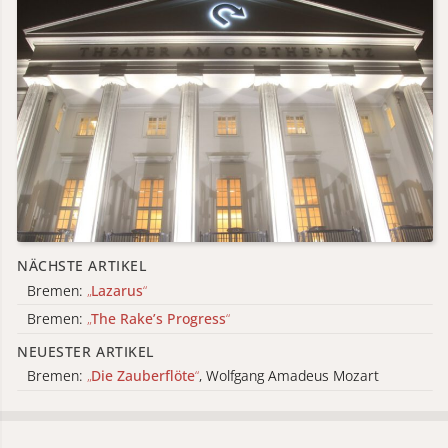
NÄCHSTE ARTIKEL
Bremen:
„
Lazarus
“
Bremen:
„
The Rake’s Progress
“
NEUESTER ARTIKEL
Bremen:
„
Die Zauberflöte
“
, Wolfgang Amadeus Mozart