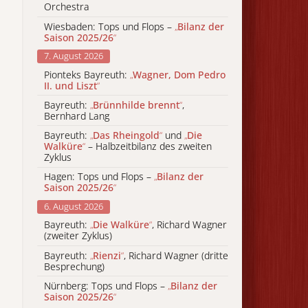
Orchestra
Wiesbaden: Tops und Flops –
„
Bilanz der
Saison 2025/26
“
7. August 2026
Pionteks Bayreuth:
„
Wagner, Dom Pedro
II. und Liszt
“
Bayreuth:
„
Brünnhilde brennt
“
,
Bernhard Lang
Bayreuth:
„
Das Rheingold
“
und
„
Die
Walküre
“
– Halbzeitbilanz des zweiten
Zyklus
Hagen: Tops und Flops –
„
Bilanz der
Saison 2025/26
“
6. August 2026
Bayreuth:
„
Die Walküre
“
, Richard Wagner
(zweiter Zyklus)
Bayreuth:
„
Rienzi
“
, Richard Wagner (dritte
Besprechung)
Nürnberg: Tops und Flops –
„
Bilanz der
Saison 2025/26
“