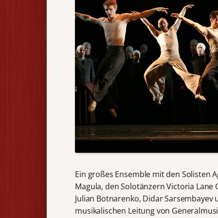
Ein großes Ensemble mit den Solisten A
Magula, den Solotänzern Victoria Lane
Julian Botnarenko, Didar Sarsembayev 
musikalischen Leitung von Generalmusi