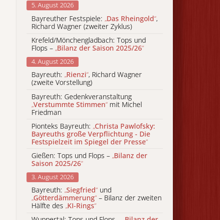
5. August 2026
Bayreuther Festspiele:
„
Das Rheingold
“
,
Richard Wagner (zweiter Zyklus)
Krefeld/Mönchengladbach: Tops und
Flops –
„
Bilanz der Saison 2025/26
“
4. August 2026
Bayreuth:
„
Rienzi
“
, Richard Wagner
(zweite Vorstellung)
Bayreuth: Gedenkveranstaltung
„
Verstummte Stimmen
“
mit Michel
Friedman
Pionteks Bayreuth:
„
Christa Pawlofsky:
Bayreuths große Verpflichtung - Die
Festspielzeit im Spiegel der Presse
“
Gießen: Tops und Flops –
„
Bilanz der
Saison 2025/26
“
3. August 2026
Bayreuth:
„
Siegfried
“
und
„
Götterdämmerung
“
– Bilanz der zweiten
Hälfte des
„
KI-Rings
“
Wuppertal: Tops und Flops –
„
Bilanz der