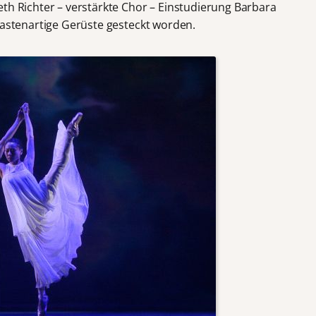
th Richter – verstärkte Chor – Einstudierung Barbara
kastenartige Gerüste gesteckt worden.