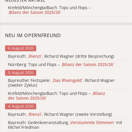
NEUESTER ARTIKEL
Krefeld/Mönchengladbach: Tops und Flops –
„
Bilanz der Saison 2025/26
“
NEU IM OPERNFREUND
6. August 2026
Bayreuth:
„
Rienzi
“
, Richard Wagner (dritte Besprechung)
Nürnberg: Tops und Flops –
„
Bilanz der Saison 2025/26
“
5. August 2026
Bayreuther Festspiele:
„
Das Rheingold
“
, Richard Wagner
(zweiter Zyklus)
Krefeld/Mönchengladbach: Tops und Flops –
„
Bilanz
der Saison 2025/26
“
4. August 2026
Bayreuth:
„
Rienzi
“
, Richard Wagner (zweite Vorstellung)
Bayreuth: Gedenkveranstaltung
„
Verstummte Stimmen
“
mit
Michel Friedman