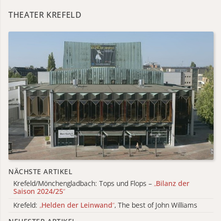
THEATER KREFELD
NÄCHSTE ARTIKEL
Krefeld/Mönchengladbach: Tops und Flops –
„
Bilanz der
Saison 2024/25
“
Krefeld:
„
Helden der Leinwand
“
, The best of John Williams