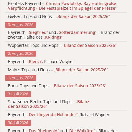
Pionteks Bayreuth:
„
Christa Pawlofsky: Bayreuths große
Verpflichtung - Die Festspielzeit im Spiegel der Presse
“
Gießen: Tops und Flops –
„
Bilanz der Saison 2025/26
“
3. August 2026
Bayreuth:
„
Siegfried
“
und
„
Götterdämmerung
“
– Bilanz der
zweiten Hälfte des
„
KI-Rings
“
Wuppertal: Tops und Flops –
„
Bilanz der Saison 2025/26
“
2. August 2026
Bayreuth:
„
Rienzi
“
, Richard Wagner
Mainz: Tops und Flops –
„
Bilanz der Saison 2025/26
“
1. August 2026
Bonn: Tops und Flops –
„
Bilanz der Saison 2025/26
“
31. Juli 2026
Staatsoper Berlin: Tops und Flops –
„
Bilanz
der Saison 2025/26
“
Bayreuth:
„
Der fliegende Holländer
“
, Richard Wagner
30. Juli 2026
Bayreuth:
„
Das Rheingold
“
und
„
Die Walküre
“
- Bilanz der