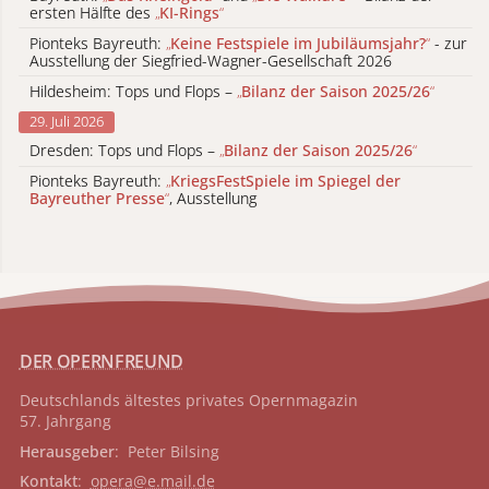
ersten Hälfte des
„
KI-Rings
“
Pionteks Bayreuth:
„
Keine Festspiele im Jubiläumsjahr?
“
- zur
Ausstellung der Siegfried-Wagner-Gesellschaft 2026
Hildesheim: Tops und Flops –
„
Bilanz der Saison 2025/26
“
29. Juli 2026
Dresden: Tops und Flops –
„
Bilanz der Saison 2025/26
“
Pionteks Bayreuth:
„
KriegsFestSpiele im Spiegel der
Bayreuther Presse
“
, Ausstellung
DER OPERNFREUND
Deutschlands ältestes privates
Opernmagazin
57. Jahrgang
Herausgeber
: Peter Bilsing
Kontakt
:
opera@e.mail.de