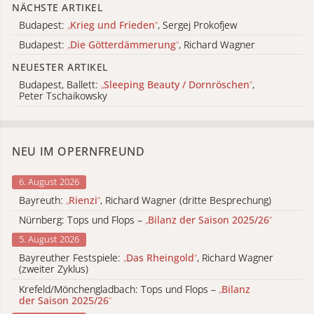
NÄCHSTE ARTIKEL
Budapest:
„
Krieg und Frieden
“
, Sergej Prokofjew
Budapest:
„
Die Götterdämmerung
“
, Richard Wagner
NEUESTER ARTIKEL
Budapest, Ballett:
„
Sleeping Beauty / Dornröschen
“
,
Peter Tschaikowsky
NEU IM OPERNFREUND
6. August 2026
Bayreuth:
„
Rienzi
“
, Richard Wagner (dritte Besprechung)
Nürnberg: Tops und Flops –
„
Bilanz der Saison 2025/26
“
5. August 2026
Bayreuther Festspiele:
„
Das Rheingold
“
, Richard Wagner
(zweiter Zyklus)
Krefeld/Mönchengladbach: Tops und Flops –
„
Bilanz
der Saison 2025/26
“