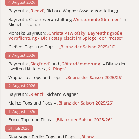
4. August 2026
Bayreuth:
„
Rienzi
“
, Richard Wagner (zweite Vorstellung)
Bayreuth: Gedenkveranstaltung
„
Verstummte Stimmen
“
mit
Michel Friedman
Pionteks Bayreuth:
„
Christa Pawlofsky: Bayreuths große
Verpflichtung - Die Festspielzeit im Spiegel der Presse
“
Gießen: Tops und Flops –
„
Bilanz der Saison 2025/26
“
3. August 2026
Bayreuth:
„
Siegfried
“
und
„
Götterdämmerung
“
– Bilanz der
zweiten Hälfte des
„
KI-Rings
“
Wuppertal: Tops und Flops –
„
Bilanz der Saison 2025/26
“
2. August 2026
Bayreuth:
„
Rienzi
“
, Richard Wagner
Mainz: Tops und Flops –
„
Bilanz der Saison 2025/26
“
1. August 2026
Bonn: Tops und Flops –
„
Bilanz der Saison 2025/26
“
31. Juli 2026
Staatsoper Berlin: Tops und Flops –
„
Bilanz