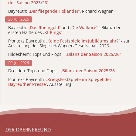
der Saison 2025/26
“
Bayreuth:
„
Der fliegende Holländer
“
, Richard Wagner
30. Juli 2026
Bayreuth:
„
Das Rheingold
“
und
„
Die Walküre
“
- Bilanz der
ersten Hälfte des
„
KI-Rings
“
Pionteks Bayreuth:
„
Keine Festspiele im Jubiläumsjahr?
“
- zur
Ausstellung der Siegfried-Wagner-Gesellschaft 2026
Hildesheim: Tops und Flops –
„
Bilanz der Saison 2025/26
“
29. Juli 2026
Dresden: Tops und Flops –
„
Bilanz der Saison 2025/26
“
Pionteks Bayreuth:
„
KriegsFestSpiele im Spiegel der
Bayreuther Presse
“
, Ausstellung
DER OPERNFREUND