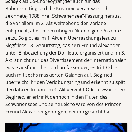
Schayk
als Co-Choreograf (der auch für das
Bühnensetting und die Kostüme verantwortlich
zeichnete) 1988 ihre „Schwanensee“-Fassung heraus,
die vor allem im 2. Akt weitgehend der Vorlage
entspricht, aber in den übrigen Akten eigene Akzente
setzt. So gibt es im 1. Akt ein Überraschungsfest zu
Siegfrieds 18. Geburtstag, das sein Freund Alexander
unter Einbeziehung der Dorfleute organisiert und im 3.
Akt ist nicht nur das Divertissement der internationalen
Gäste ausführlicher und umfassender, es tritt Odile
auch mit sechs maskierten Galanen auf. Siegfried
überreicht ihr den Verlobungsring und erkennt zu spät
den fatalen Irrtum. Im 4. Akt verzeiht Odette zwar ihrem
Siegfried, er ertrinkt dennoch in den Fluten des
Schwanensees und seine Leiche wird von des Prinzen
Freund Alexander geborgen, der ihn gesucht hat.