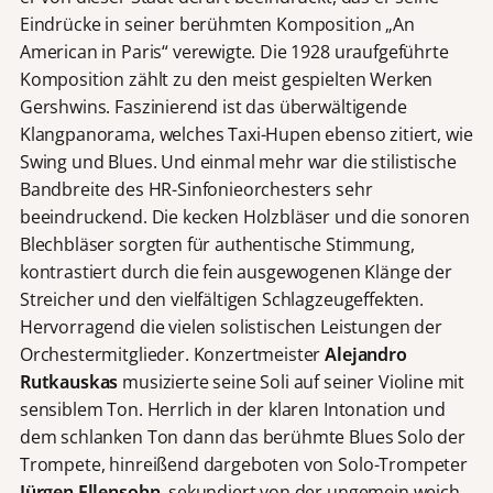
Eindrücke in seiner berühmten Komposition „An
American in Paris“ verewigte. Die 1928 uraufgeführte
Komposition zählt zu den meist gespielten Werken
Gershwins. Faszinierend ist das überwältigende
Klangpanorama, welches Taxi-Hupen ebenso zitiert, wie
Swing und Blues. Und einmal mehr war die stilistische
Bandbreite des HR-Sinfonieorchesters sehr
beeindruckend. Die kecken Holzbläser und die sonoren
Blechbläser sorgten für authentische Stimmung,
kontrastiert durch die fein ausgewogenen Klänge der
Streicher und den vielfältigen Schlagzeugeffekten.
Hervorragend die vielen solistischen Leistungen der
Orchestermitglieder. Konzertmeister
Alejandro
Rutkauskas
musizierte seine Soli auf seiner Violine mit
sensiblem Ton. Herrlich in der klaren Intonation und
dem schlanken Ton dann das berühmte Blues Solo der
Trompete, hinreißend dargeboten von Solo-Trompeter
Jürgen Ellensohn
, sekundiert von der ungemein weich