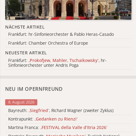
NÄCHSTE ARTIKEL
Frankfurt: hr-Sinfonieorchester & Pablo Heras-Casado
Frankfurt: Chamber Orchestra of Europe
NEUESTER ARTIKEL
Frankfurt:
„
Prokofjew, Mahler, Tschaikowsky
“
, hr-
Sinfonieorchester unter Andris Poga
NEU IM OPERNFREUND
8. August 2026
Bayreuth:
„
Siegfried
“
, Richard Wagner (zweiter Zyklus)
Kontrapunkt:
„
Gedanken zu Rienzi
“
Martina Franca:
„
FESTIVAL della Valle d’Itria 2026
“