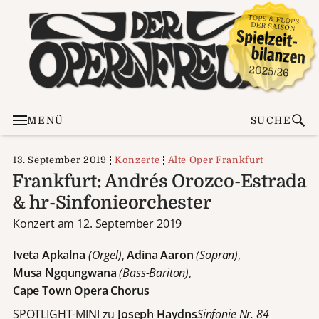
MENÜ
SUCHE
13. September 2019
Konzerte
Alte Oper Frankfurt
Frankfurt: Andrés Orozco-Estrada
& hr-Sinfonieorchester
Konzert am 12. September 2019
Iveta Apkalna
(Orgel)
,
Adina Aaron
(Sopran)
,
Musa Ngqungwana
(Bass-Bariton)
,
Cape Town Opera Chorus
SPOTLIGHT-MINI zu
Joseph Haydns
Sinfonie Nr. 84