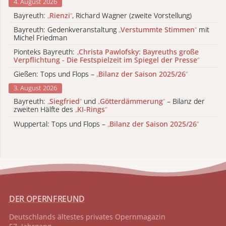
4. August 2026
Bayreuth:
„
Rienzi
“
, Richard Wagner (zweite Vorstellung)
Bayreuth: Gedenkveranstaltung
„
Verstummte Stimmen
“
mit
Michel Friedman
Pionteks Bayreuth:
„
Christa Pawlofsky: Bayreuths große
Verpflichtung - Die Festspielzeit im Spiegel der Presse
“
Gießen: Tops und Flops –
„
Bilanz der Saison 2025/26
“
3. August 2026
Bayreuth:
„
Siegfried
“
und
„
Götterdämmerung
“
– Bilanz der
zweiten Hälfte des
„
KI-Rings
“
Wuppertal: Tops und Flops –
„
Bilanz der Saison 2025/26
“
DER OPERNFREUND
Deutschlands ältestes privates
Opernmagazin