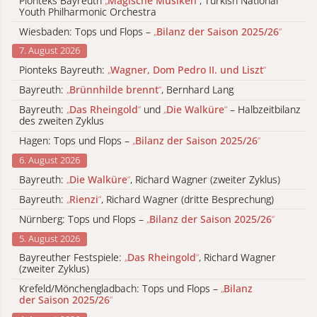
Pionteks Bayreuth
„
Magische Musiken
“
, Turkish National
Youth Philharmonic Orchestra
Wiesbaden: Tops und Flops –
„
Bilanz der Saison 2025/26
“
7. August 2026
Pionteks Bayreuth:
„
Wagner, Dom Pedro II. und Liszt
“
Bayreuth:
„
Brünnhilde brennt
“
, Bernhard Lang
Bayreuth:
„
Das Rheingold
“
und
„
Die Walküre
“
– Halbzeitbilanz
des zweiten Zyklus
Hagen: Tops und Flops –
„
Bilanz der Saison 2025/26
“
6. August 2026
Bayreuth:
„
Die Walküre
“
, Richard Wagner (zweiter Zyklus)
Bayreuth:
„
Rienzi
“
, Richard Wagner (dritte Besprechung)
Nürnberg: Tops und Flops –
„
Bilanz der Saison 2025/26
“
5. August 2026
Bayreuther Festspiele:
„
Das Rheingold
“
, Richard Wagner
(zweiter Zyklus)
Krefeld/Mönchengladbach: Tops und Flops –
„
Bilanz
der Saison 2025/26
“