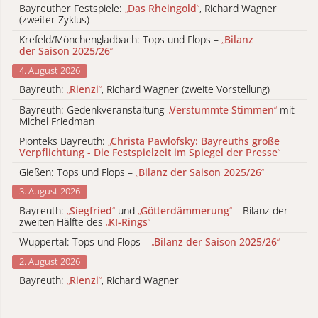
Bayreuther Festspiele:
„
Das Rheingold
“
, Richard Wagner
(zweiter Zyklus)
Krefeld/Mönchengladbach: Tops und Flops –
„
Bilanz
der Saison 2025/26
“
4. August 2026
Bayreuth:
„
Rienzi
“
, Richard Wagner (zweite Vorstellung)
Bayreuth: Gedenkveranstaltung
„
Verstummte Stimmen
“
mit
Michel Friedman
Pionteks Bayreuth:
„
Christa Pawlofsky: Bayreuths große
Verpflichtung - Die Festspielzeit im Spiegel der Presse
“
Gießen: Tops und Flops –
„
Bilanz der Saison 2025/26
“
3. August 2026
Bayreuth:
„
Siegfried
“
und
„
Götterdämmerung
“
– Bilanz der
zweiten Hälfte des
„
KI-Rings
“
Wuppertal: Tops und Flops –
„
Bilanz der Saison 2025/26
“
2. August 2026
Bayreuth:
„
Rienzi
“
, Richard Wagner