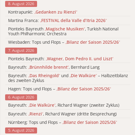
8. August 2026
Kontrapunkt:
„
Gedanken zu Rienzi
“
Martina Franca:
„
FESTIVAL della Valle d’Itria 2026
“
Pionteks Bayreuth
„
Magische Musiken
“
, Turkish National
Youth Philharmonic Orchestra
Wiesbaden: Tops und Flops –
„
Bilanz der Saison 2025/26
“
7. August 2026
Pionteks Bayreuth:
„
Wagner, Dom Pedro II. und Liszt
“
Bayreuth:
„
Brünnhilde brennt
“
, Bernhard Lang
Bayreuth:
„
Das Rheingold
“
und
„
Die Walküre
“
– Halbzeitbilanz
des zweiten Zyklus
Hagen: Tops und Flops –
„
Bilanz der Saison 2025/26
“
6. August 2026
Bayreuth:
„
Die Walküre
“
, Richard Wagner (zweiter Zyklus)
Bayreuth:
„
Rienzi
“
, Richard Wagner (dritte Besprechung)
Nürnberg: Tops und Flops –
„
Bilanz der Saison 2025/26
“
5. August 2026