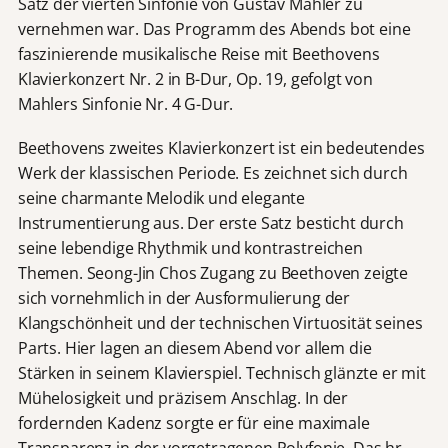
Satz der vierten Sinfonie von Gustav Mahler zu
vernehmen war. Das Programm des Abends bot eine
faszinierende musikalische Reise mit Beethovens
Klavierkonzert Nr. 2 in B-Dur, Op. 19, gefolgt von
Mahlers Sinfonie Nr. 4 G-Dur.
Beethovens zweites Klavierkonzert ist ein bedeutendes
Werk der klassischen Periode. Es zeichnet sich durch
seine charmante Melodik und elegante
Instrumentierung aus. Der erste Satz besticht durch
seine lebendige Rhythmik und kontrastreichen
Themen. Seong-Jin Chos Zugang zu Beethoven zeigte
sich vornehmlich in der Ausformulierung der
Klangschönheit und der technischen Virtuosität seines
Parts. Hier lagen an diesem Abend vor allem die
Stärken in seinem Klavierspiel. Technisch glänzte er mit
Mühelosigkeit und präzisem Anschlag. In der
fordernden Kadenz sorgte er für eine maximale
Transparenz in der vorgetragenen Polyfonie. Das hr-