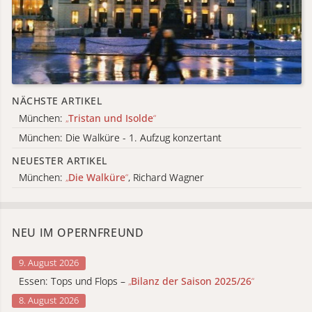
NÄCHSTE ARTIKEL
München:
„
Tristan und Isolde
“
München: Die Walküre - 1. Aufzug konzertant
NEUESTER ARTIKEL
München:
„
Die Walküre
“
, Richard Wagner
NEU IM OPERNFREUND
9. August 2026
Essen: Tops und Flops –
„
Bilanz der Saison 2025/26
“
8. August 2026