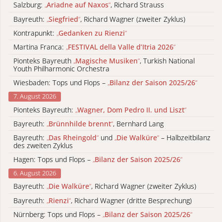
Salzburg:
„
Ariadne auf Naxos
“
, Richard Strauss
Bayreuth:
„
Siegfried
“
, Richard Wagner (zweiter Zyklus)
Kontrapunkt:
„
Gedanken zu Rienzi
“
Martina Franca:
„
FESTIVAL della Valle d’Itria 2026
“
Pionteks Bayreuth
„
Magische Musiken
“
, Turkish National
Youth Philharmonic Orchestra
Wiesbaden: Tops und Flops –
„
Bilanz der Saison 2025/26
“
7. August 2026
Pionteks Bayreuth:
„
Wagner, Dom Pedro II. und Liszt
“
Bayreuth:
„
Brünnhilde brennt
“
, Bernhard Lang
Bayreuth:
„
Das Rheingold
“
und
„
Die Walküre
“
– Halbzeitbilanz
des zweiten Zyklus
Hagen: Tops und Flops –
„
Bilanz der Saison 2025/26
“
6. August 2026
Bayreuth:
„
Die Walküre
“
, Richard Wagner (zweiter Zyklus)
Bayreuth:
„
Rienzi
“
, Richard Wagner (dritte Besprechung)
Nürnberg: Tops und Flops –
„
Bilanz der Saison 2025/26
“