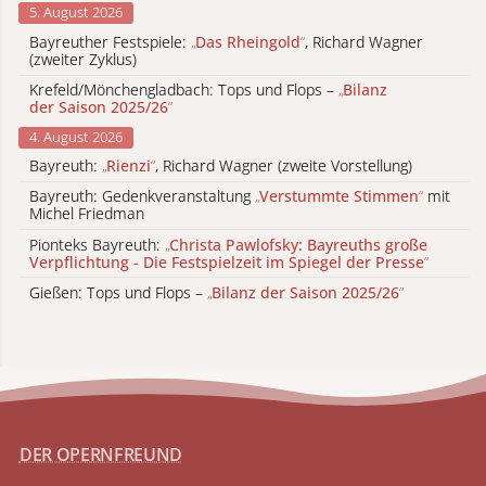
5. August 2026
Bayreuther Festspiele:
„
Das Rheingold
“
, Richard Wagner
(zweiter Zyklus)
Krefeld/Mönchengladbach: Tops und Flops –
„
Bilanz
der Saison 2025/26
“
4. August 2026
Bayreuth:
„
Rienzi
“
, Richard Wagner (zweite Vorstellung)
Bayreuth: Gedenkveranstaltung
„
Verstummte Stimmen
“
mit
Michel Friedman
Pionteks Bayreuth:
„
Christa Pawlofsky: Bayreuths große
Verpflichtung - Die Festspielzeit im Spiegel der Presse
“
Gießen: Tops und Flops –
„
Bilanz der Saison 2025/26
“
DER OPERNFREUND