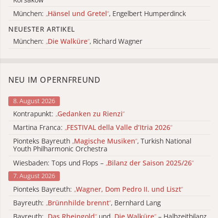
München:
„
Hänsel und Gretel
“
, Engelbert Humperdinck
NEUESTER ARTIKEL
München:
„
Die Walküre
“
, Richard Wagner
NEU IM OPERNFREUND
8. August 2026
Kontrapunkt:
„
Gedanken zu Rienzi
“
Martina Franca:
„
FESTIVAL della Valle d’Itria 2026
“
Pionteks Bayreuth
„
Magische Musiken
“
, Turkish National
Youth Philharmonic Orchestra
Wiesbaden: Tops und Flops –
„
Bilanz der Saison 2025/26
“
7. August 2026
Pionteks Bayreuth:
„
Wagner, Dom Pedro II. und Liszt
“
Bayreuth:
„
Brünnhilde brennt
“
, Bernhard Lang
Bayreuth:
„
Das Rheingold
“
und
„
Die Walküre
“
– Halbzeitbilanz