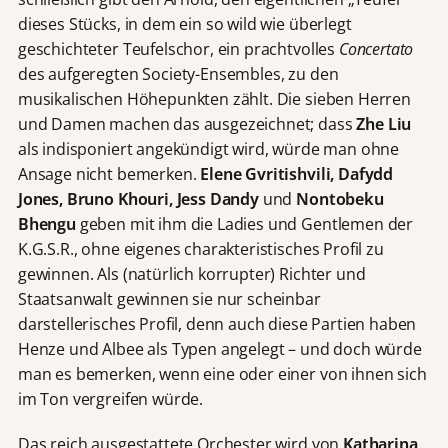
dieses Stücks, in dem ein so wild wie überlegt
geschichteter Teufelschor, ein prachtvolles
Concertato
des aufgeregten Society-Ensembles, zu den
musikalischen Höhepunkten zählt. Die sieben Herren
und Damen machen das ausgezeichnet; dass
Zhe Liu
als indisponiert angekündigt wird, würde man ohne
Ansage nicht bemerken.
Elene Gvritishvili, Dafydd
Jones, Bruno Khouri, Jess Dandy
und
Nontobeku
Bhengu
geben mit ihm die Ladies und Gentlemen der
K.G.S.R., ohne eigenes charakteristisches Profil zu
gewinnen. Als (natürlich korrupter) Richter und
Staatsanwalt gewinnen sie nur scheinbar
darstellerisches Profil, denn auch diese Partien haben
Henze und Albee als Typen angelegt – und doch würde
man es bemerken, wenn eine oder einer von ihnen sich
im Ton vergreifen würde.
Das reich ausgestattete Orchester wird von
Katharina