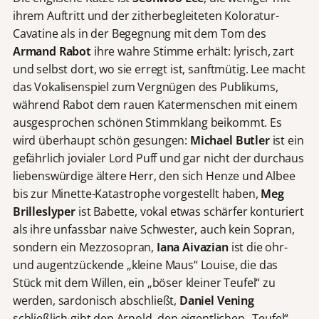
ihrem Auftritt und der zitherbegleiteten Koloratur-
Cavatine als in der Begegnung mit dem Tom des
Armand Rabot
ihre wahre Stimme erhält: lyrisch, zart
und selbst dort, wo sie erregt ist, sanftmütig. Lee macht
das Vokalisenspiel zum Vergnügen des Publikums,
während Rabot dem rauen Katermenschen mit einem
ausgesprochen schönen Stimmklang beikommt. Es
wird überhaupt schön gesungen:
Michael Butler
ist ein
gefährlich jovialer Lord Puff und gar nicht der durchaus
liebenswürdige ältere Herr, den sich Henze und Albee
bis zur Minette-Katastrophe vorgestellt haben,
Meg
Brilleslyper
ist Babette, vokal etwas schärfer konturiert
als ihre unfassbar naive Schwester, auch kein Sopran,
sondern ein Mezzosopran,
Iana Aivazian
ist die ohr-
und augentzückende „kleine Maus“ Louise, die das
Stück mit dem Willen, ein „böser kleiner Teufel“ zu
werden, sardonisch abschließt,
Daniel Vening
schließlich gibt den Arnold, den eigentlichen „Teufel“