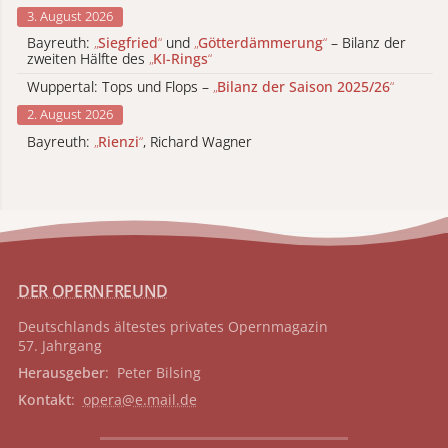
3. August 2026
Bayreuth:
„
Siegfried
“
und
„
Götterdämmerung
“
– Bilanz der
zweiten Hälfte des
„
KI-Rings
“
Wuppertal: Tops und Flops –
„
Bilanz der Saison 2025/26
“
2. August 2026
Bayreuth:
„
Rienzi
“
, Richard Wagner
DER OPERNFREUND
Deutschlands ältestes privates
Opernmagazin
57. Jahrgang
Herausgeber
: Peter Bilsing
Kontakt
:
opera@e.mail.de