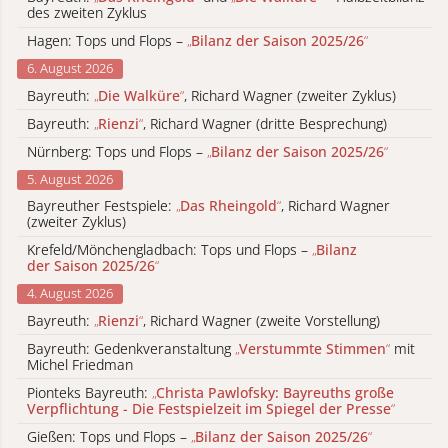
des zweiten Zyklus
Hagen: Tops und Flops –
„
Bilanz der Saison 2025/26
“
6. August 2026
Bayreuth:
„
Die Walküre
“
, Richard Wagner (zweiter Zyklus)
Bayreuth:
„
Rienzi
“
, Richard Wagner (dritte Besprechung)
Nürnberg: Tops und Flops –
„
Bilanz der Saison 2025/26
“
5. August 2026
Bayreuther Festspiele:
„
Das Rheingold
“
, Richard Wagner
(zweiter Zyklus)
Krefeld/Mönchengladbach: Tops und Flops –
„
Bilanz
der Saison 2025/26
“
4. August 2026
Bayreuth:
„
Rienzi
“
, Richard Wagner (zweite Vorstellung)
Bayreuth: Gedenkveranstaltung
„
Verstummte Stimmen
“
mit
Michel Friedman
Pionteks Bayreuth:
„
Christa Pawlofsky: Bayreuths große
Verpflichtung - Die Festspielzeit im Spiegel der Presse
“
Gießen: Tops und Flops –
„
Bilanz der Saison 2025/26
“